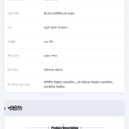
দ্বারা শিপিং:
ডিএইচএল/ইউপিএস/ফেডেক্স
শর্ত:
নতুন*প্রথম সংস্করণ
গ্যারান্টি:
৩৬৫ দিন
সীসা মুক্ত:
রোহস সম্মত
লিড টাইম:
অবিলম্বে পাঠানো
সিসিটিসি সিরামিক ক্যাপাসিটর
,
৫জি সিরিজের সিরামিক ক্যাপাসিটর
,
বিশেষভাবে তুলে ধরা:
ক্যাপাসিটর সিরামিক
পরিচিতি