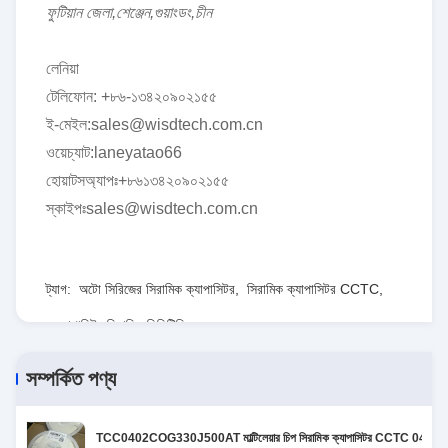
ফুটিয়ান জেলা,শেঞ্জেন,গুয়াংডং,চীন
লেনিয়া
টেলিফোন: +৮৬-১৩৪২০৯০২১৫৫
ই-মেইল:sales@wisdtech.com.cn
ওয়েচ্যাট:laneyatao66
হোয়াটসঅ্যাপঃ+৮৬১৩৪২০৯০২১৫৫
স্কাইপঃsales@wisdtech.com.cn
ট্যাগ:
অটো সিরিজের সিরামিক ক্যাপাসিটর
,
সিরামিক ক্যাপাসিটর CCTC
,
ক্যাপাসিটর সিরামিক সিসিটিসি
সম্পর্কিত পণ্য
TCC0402COG330J500AT মাল্টিলেয়ার চিপ সিরামিক ক্যাপাসিটর CCTC 04