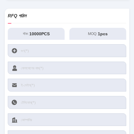
RFQ পাঠান
10000PCS
1pcs
স্টক:
MOQ: