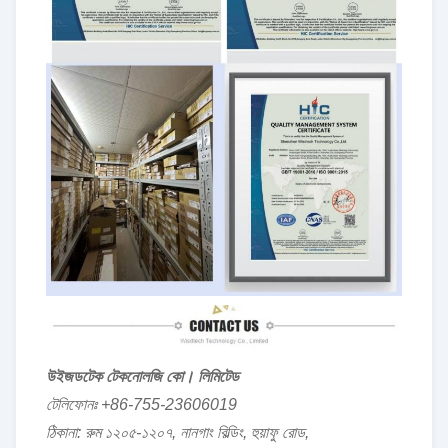
উইজডটেক টেকনোলজি কো। লিমিটেড
টেলিফোনঃ +86-755-23606019
ঠিকানা: রুম ১২০৫-১২০৭, নানগাং বিল্ডিং, হুয়াফু রোড,