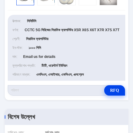
উত্পাদক:
সিসিটিসি
বর্ণনা:
CCTC 5G সিরিজের সিরামিক ক্যাপাসিটর X5R X6S X6T X7R X7S X7T
শ্রেণী:
সিরামিক ক্যাপাসিটার
ইন-স্টক:
১০০০ পিসি
দাম:
Email us for details
মূল্যপরিশোধ পদ্ধতি:
টি/টি, ওয়েস্টার্ন ইউনিয়ন
পরিবহণ মাধ্যম:
এলসিএল, এআইআর, এফসিএল, এক্সপ্রেস
RFQ
বিশেষ উল্লেখ
তারিখের কোড:
সর্বশেষ কোড