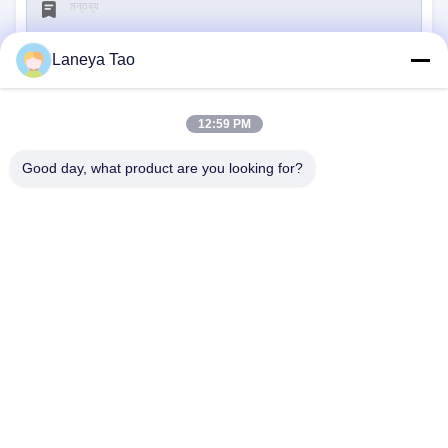
Laneya Tao
12:59 PM
জমা দিন
Good day, what product are you looking for?
আমাদের সাথে যোগাযোগ
ঠিকানা:
রুম ১২০৫-১২০৭, নংগাং বিল্ডিং, হুয়াফু রোড, ফুটিয়ান
ডিস্ট্রিক্ট, শেনজেন, গুয়াংডং, চীন
ই-মেইল:
sales@wisdtech.com.cn
ফোন:
86-0755-23606019