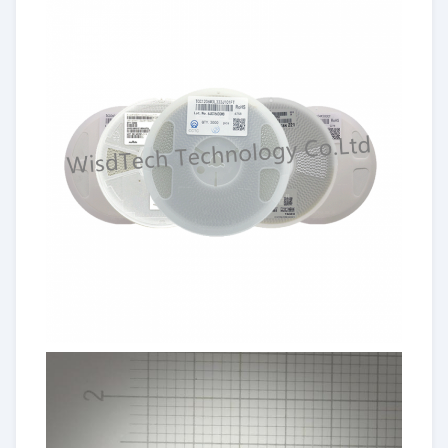
250
2000
এক্স৭আর
ইনক্যাপসুলেশন
0201
0402
0603
0805
1206
ক্যাপাসিটেন্স
এক্স৭এস
১০২-২২৪
১০১-২২৫
২২২-২২৬
২২১-১৪৭৬
১০২-১০৭
ক্ষমতা
6.3-
6.3-
এক্স৭টি
ভয়েলেজ (V)
6৩-২৫
6৩-৫০
6.3-250
250
2000