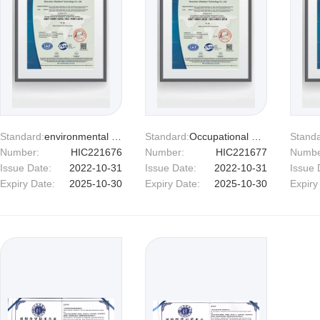
Standard:
environmental management system
Standard:
Occupational health and safety system
Standa
Number:
HIC221676
Number:
HIC221677
Numbe
Issue Date:
2022-10-31
Issue Date:
2022-10-31
Issue 
Expiry Date:
2025-10-30
Expiry Date:
2025-10-30
Expiry