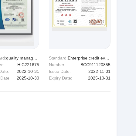
rd:
quality management system
Standard:
Enterprise credit evaluation
r:
HIC221675
Number:
BCC911120855
Date:
2022-10-31
Issue Date:
2022-11-01
 Date:
2025-10-30
Expiry Date:
2025-10-31