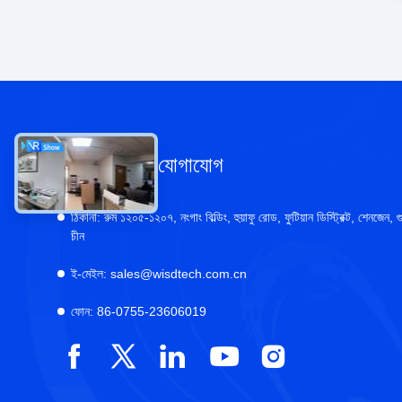
আমাদের সাথে যোগাযোগ
ঠিকানা:
রুম ১২০৫-১২০৭, নংগাং বিল্ডিং, হুয়াফু রোড, ফুটিয়ান ডিস্ট্রিক্ট, শেনজেন, গু
চীন
ই-মেইল:
sales@wisdtech.com.cn
ফোন:
86-0755-23606019