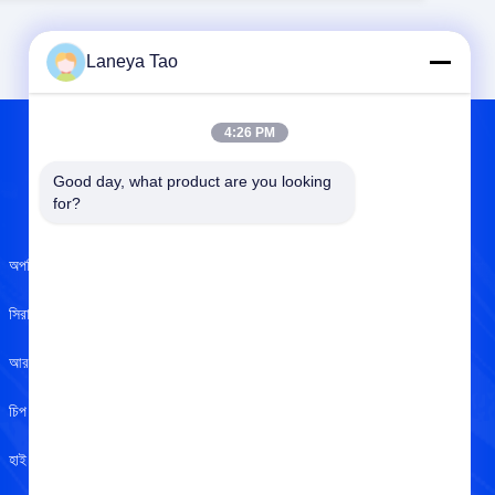
Laneya Tao
4:26 PM
Good day, what product are you looking 
আমাদের সম্বন্ধে
for?
অপটিক্যাল সেন্সর
আমাদের সম্বন্ধে
সিরামিক ক্যাপাসিটার
ISO সার্টিফিকেট
আরএফ ইন্ডাক্টর
গুণমান নিয়ন্ত্রণ
চিপ রেজিস্টর
গোপনীয়তা নীতি
হাই পাওয়ার এলইডি
সাহায্য কেন্দ্র