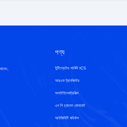
পণ্য
ইন্টিগ্রেটেড সার্কিট ICS
য়াংডং,
আরএফ ট্রানজিস্টর
অপটোইলেকট্রনিক্স
এন পি চ্যানেল মোসফেট
আইজিবিটি মডিউল