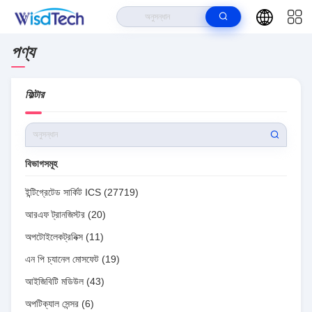
পণ্য
বাড়ি
>
পণ্য
>
Wisdtech Technology Co.,Limited অনলাইন পণ্য
ফিল্টার
বিভাগসমূহ
ইন্টিগ্রেটেড সার্কিট ICS
(27719)
আরএফ ট্রানজিস্টর
(20)
অপটোইলেকট্রনিক্স
(11)
এন পি চ্যানেল মোসফেট
(19)
আইজিবিটি মডিউল
(43)
অপটিক্যাল সেন্সর
(6)