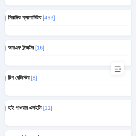
সিরামিক ক্যাপাসিটার
[463]
আরএফ ইন্ডাক্টর
[16]
চিপ রেজিস্টর
[8]
হাই পাওয়ার এলইডি
[11]