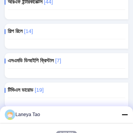
আরএফ ইন্টারকানেক্টস
[44]
শিল্প রিলে
[14]
এসএমডি ডিআইপি ক্রিস্টাল
[7]
টিভিএস ডায়োড
[19]
Laneya Tao
অন্যান্য উপাদান
[52]