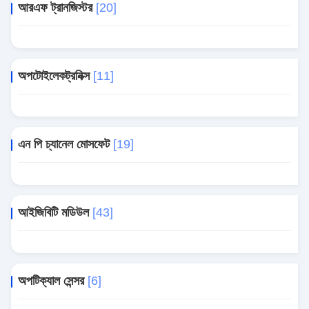
আরএফ ট্রানজিস্টর
[20]
অপটোইলেকট্রনিক্স
[11]
এন পি চ্যানেল মোসফেট
[19]
আইজিবিটি মডিউল
[43]
অপটিক্যাল সেন্সর
[6]