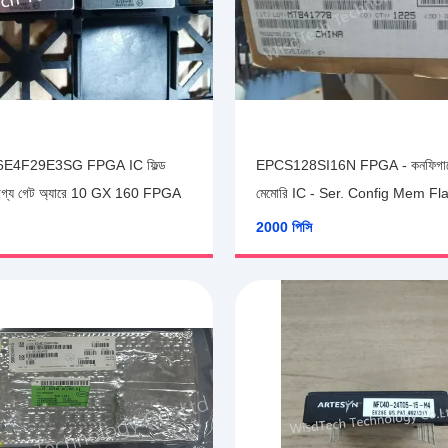
 বিচ্ছিন্ন ডিসি/ডিসি
10AX016E4F29E3SG FPGA IC ফিল্
 হোল ওয়াট-২০০ ভিন-৩০০ ভুট ৫
প্রোগ্রামযোগ্য গেট অ্যারে 10 GX 160 
800 পিসি