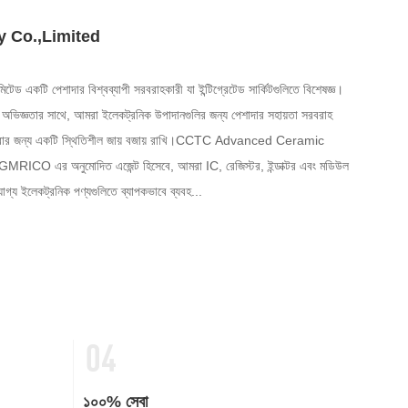
 Co.,Limited
ড একটি পেশাদার বিশ্বব্যাপী সরবরাহকারী যা ইন্টিগ্রেটেড সার্কিটগুলিতে বিশেষজ্ঞ।
ের অভিজ্ঞতার সাথে, আমরা ইলেকট্রনিক উপাদানগুলির জন্য পেশাদার সহায়তা সরবরাহ
জ করার জন্য একটি স্থিতিশীল জায় বজায় রাখি।CCTC Advanced Ceramic
O এর অনুমোদিত এজেন্ট হিসেবে, আমরা IC, রেজিস্টর, ইন্ডাক্টর এবং মডিউল
োগ্য ইলেকট্রনিক পণ্যগুলিতে ব্যাপকভাবে ব্যবহ...
১০০% সেবা