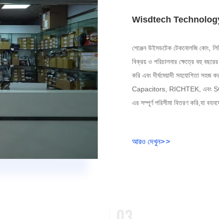
Wisdtech Technology
শেঞ্জেন উইসডটেক টেকনোলজি কোং, লিমিটে
বিক্রয় ও পরিচালনার ক্ষেত্রে বহু বছর
করি এবং দীর্ঘমেয়াদী সহযোগিতা সহ
Capacitors, RICHTEK, এবং SGMRIC
এর সম্পূর্ণ পরিসীমা বিতরণ করি,যা বহনয
আরও দেখুন
>
>