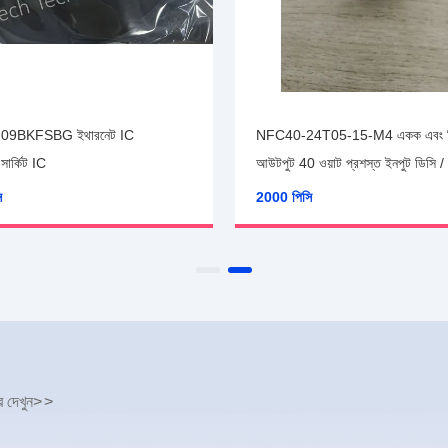
িএমওএস প্রসেস সিএসসিও
BCM82209BKFSBG ইথারনেট IC
রেটেড সার্কিট আইসি
ইন্টিগ্রেটেড সার্কিট IC
2000 পিসি
র দেখুন
>
>