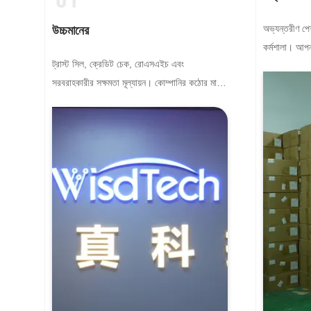
অভ্যন্তরীণ পে
উচ্চমানের
কর্মশালা। আপন
ট্রাস্ট সিল, ক্রেডিট চেক, রোএসএইচ এবং
সহযোগিতা করত
সরবরাহকারীর সক্ষমতা মূল্যায়ন। কোম্পানির কঠোর মান
নিয়ন্ত্রণ ব্যবস্থা এবং পেশাদার পরীক্ষাগার রয়েছে।