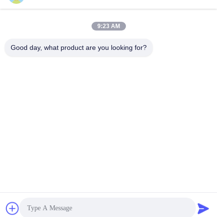
9:23 AM
জমা দিন
Good day, what product are you looking for?
আমাদের সাথে যোগাযোগ
ঠিকানা:
রুম ১২০৫-১২০৭, নংগাং বিল্ডিং, হুয়াফু রোড, ফুটিয়ান
ডিস্ট্রিক্ট, শেনজেন, গুয়াংডং, চীন
ই-মেইল:
sales@wisdtech.com.cn
ফোন:
86-0755-23606019
গোপনীয়তা নীতি |
চীন ভালো মানের ইন্টিগ্রেটেড সার্কিট ICS সরবরাহকারী.কপিরাইট © 2023-2026
Wisdtech Technology Co.,Limited . সব সত্ত্বসংরক্ষিত