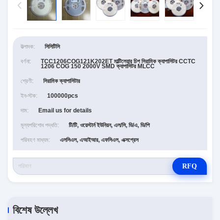
উত্পাদক:
সিসিটিসি
বর্ণনা:
TCC1206COG121K202ET মাল্টিলেয়ার চিপ সিরামিক ক্যাপাসিটর CCTC
1206 COG 150 2000V SMD ক্যাপাসিটর MLCC
শ্রেণী:
সিরামিক ক্যাপাসিটার
ইন-স্টক:
100000pcs
দাম:
Email us for details
মূল্যপরিশোধ পদ্ধতি:
টি/টি, ওয়েস্টার্ন ইউনিয়ন, এল/সি, ডি/এ, ডি/পি
পরিবহণ মাধ্যম:
এলসিএল, এআইআর, এফসিএল, এক্সপ্রেস
RFQ
বিশেষ উল্লেখ