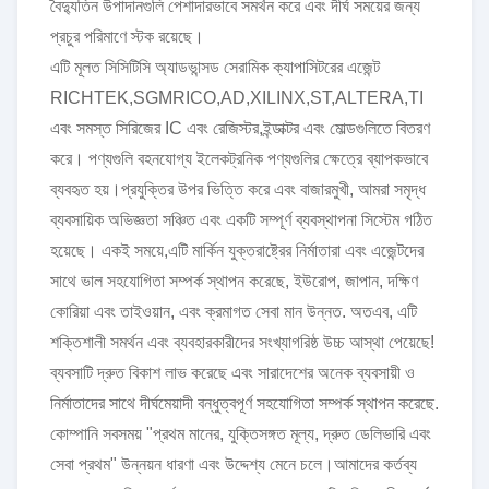
বৈদ্যুতিন উপাদানগুলি পেশাদারভাবে সমর্থন করে এবং দীর্ঘ সময়ের জন্য
প্রচুর পরিমাণে স্টক রয়েছে।
এটি মূলত সিসিটিসি অ্যাডভান্সড সেরামিক ক্যাপাসিটরের এজেন্ট
RICHTEK,SGMRICO,AD,XILINX,ST,ALTERA,TI
এবং সমস্ত সিরিজের IC এবং রেজিস্টর,ইন্ডাক্টর এবং মোল্ডগুলিতে বিতরণ
করে। পণ্যগুলি বহনযোগ্য ইলেকট্রনিক পণ্যগুলির ক্ষেত্রে ব্যাপকভাবে
ব্যবহৃত হয়।প্রযুক্তির উপর ভিত্তি করে এবং বাজারমুখী, আমরা সমৃদ্ধ
ব্যবসায়িক অভিজ্ঞতা সঞ্চিত এবং একটি সম্পূর্ণ ব্যবস্থাপনা সিস্টেম গঠিত
হয়েছে। একই সময়ে,এটি মার্কিন যুক্তরাষ্ট্রের নির্মাতারা এবং এজেন্টদের
সাথে ভাল সহযোগিতা সম্পর্ক স্থাপন করেছে, ইউরোপ, জাপান, দক্ষিণ
কোরিয়া এবং তাইওয়ান, এবং ক্রমাগত সেবা মান উন্নত. অতএব, এটি
শক্তিশালী সমর্থন এবং ব্যবহারকারীদের সংখ্যাগরিষ্ঠ উচ্চ আস্থা পেয়েছে!
ব্যবসাটি দ্রুত বিকাশ লাভ করেছে এবং সারাদেশের অনেক ব্যবসায়ী ও
নির্মাতাদের সাথে দীর্ঘমেয়াদী বন্ধুত্বপূর্ণ সহযোগিতা সম্পর্ক স্থাপন করেছে.
কোম্পানি সবসময় "প্রথম মানের, যুক্তিসঙ্গত মূল্য, দ্রুত ডেলিভারি এবং
সেবা প্রথম" উন্নয়ন ধারণা এবং উদ্দেশ্য মেনে চলে।আমাদের কর্তব্য