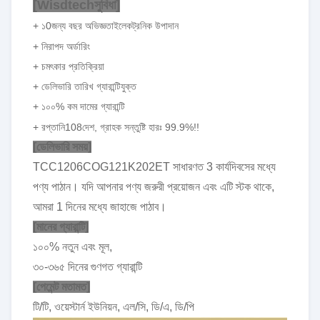
[
Wisdtech
সুবিধা]
+ ১
0
জন্য বছর অভিজ্ঞতা
ইলেকট্রনিক উপাদান
+ নিরাপদ অর্ডারিং
+ চমৎকার প্রতিক্রিয়া
+ ডেলিভারি তারিখ গ্যারান্টিযুক্ত
+ ১০০% কম দামের গ্যারান্টি
+ রপ্তানি
108
দেশ, গ্রাহক সন্তুষ্টি হারঃ 99.9%!!
[ডেলিভারি সময়]
TCC1206COG121K202ET সাধারণত 3 কার্যদিবসের মধ্যে
পণ্য পাঠান। যদি আপনার পণ্য জরুরী প্রয়োজন এবং এটি স্টক থাকে,
আমরা 1 দিনের মধ্যে জাহাজে পাঠাব।
[মানের গ্যারান্টি]
১০০% নতুন এবং মূল,
৩০-৩৬৫ দিনের গুণগত গ্যারান্টি
[পেমেন্ট মতামত]
টি/টি, ওয়েস্টার্ন ইউনিয়ন, এল/সি, ডি/এ, ডি/পি