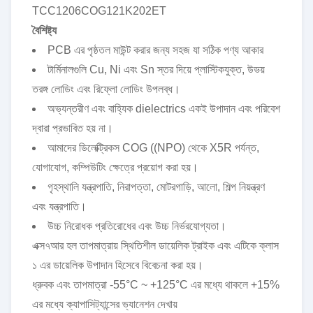
TCC1206COG121K202ET
বৈশিষ্ট্য
PCB এর পৃষ্ঠতল মাউন্ট করার জন্য সহজ যা সঠিক পণ্য আকার
টার্মিনালগুলি Cu, Ni এবং Sn স্তর দিয়ে প্লাস্টিকযুক্ত, উভয়
তরঙ্গ লোডিং এবং রিফ্লো লোডিং উপলব্ধ।
অভ্যন্তরীণ এবং বাহ্যিক dielectrics একই উপাদান এবং পরিবেশ
দ্বারা প্রভাবিত হয় না।
আমাদের ডিলেক্ট্রিকস COG ((NPO) থেকে X5R পর্যন্ত,
যোগাযোগ, কম্পিউটিং ক্ষেত্রে প্রয়োগ করা হয়।
গৃহস্থালি যন্ত্রপাতি, নিরাপত্তা, মোটরগাড়ি, আলো, শিল্প নিয়ন্ত্রণ
এবং যন্ত্রপাতি।
উচ্চ নিরোধক প্রতিরোধের এবং উচ্চ নির্ভরযোগ্যতা।
এক্স৭আর হল তাপমাত্রায় স্থিতিশীল ডায়েলিক ট্রাইক এবং এটিকে ক্লাস
১ এর ডায়েলিক উপাদান হিসেবে বিবেচনা করা হয়।
ধ্রুবক এবং তাপমাত্রা -55°C ~ +125°C এর মধ্যে থাকলে +15%
এর মধ্যে ক্যাপাসিট্যান্সের ভ্যানেশন দেখায়