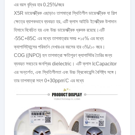
এর বয়স বৃদ্ধির হার 0.25%/বছর
X5R ডায়েলক্ট্রিক এছাড়াও তাপমাত্রা স্থিতিশীল ডায়েলক্ট্রিক যা শিল্প
ক্ষেত্রে ব্যাপকভাবে ব্যবহৃত হয়, এটি ক্লাস আইডি ইলেক্ট্রিক উপাদান
হিসাবে বিবেচিত হয় এবং উচ্চ ডায়েলক্ট্রিক ধ্রুবক রয়েছে।এটি
-55C+85C এর মধ্যে তাপমাত্রার সময় +১৫% এর মধ্যে
ক্যাপাসিট্যান্সের পরিবর্তন দেখায়এর বয়সের হার ৩%/১০ বছর।
COG ((NPO) হল তাপমাত্রা ক্ষতিপূরণ ক্যাপাসিটর তৈরির জন্য
ব্যবহৃত সবচেয়ে জনপ্রিয় dielectric। এটি ক্লাস IcCapacitor
এর অন্তর্গত, এবং স্থিতিশীলতা এবং উচ্চ ফ্রিকোয়েন্সি বৈশিষ্ট্য সঙ্গে।
তার তাপমাত্রা সহগ 0+30ppm'C এর মধ্যে