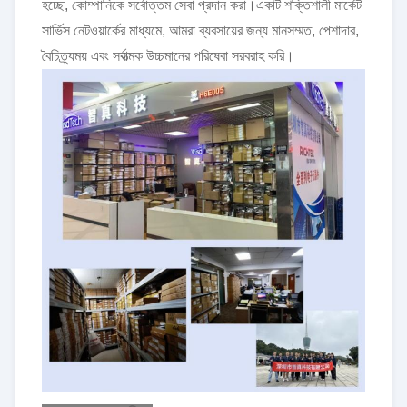
হচ্ছে, কোম্পানিকে সর্বোত্তম সেবা প্রদান করা।একটি শক্তিশালী মার্কেট
সার্ভিস নেটওয়ার্কের মাধ্যমে, আমরা ব্যবসায়ের জন্য মানসম্মত, পেশাদার,
বৈচিত্র্যময় এবং সর্বাত্মক উচ্চমানের পরিষেবা সরবরাহ করি।