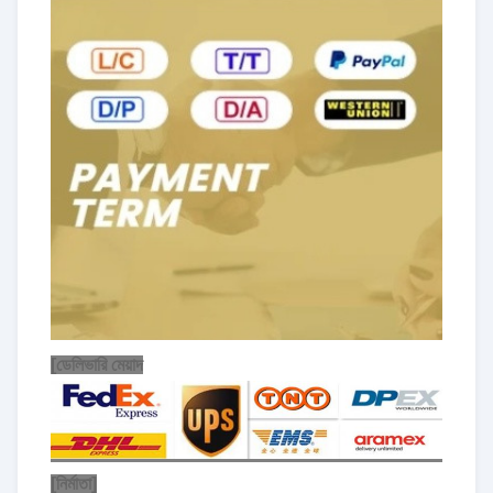
[ডেলিভারি মেয়াদ
[নির্মাতা]