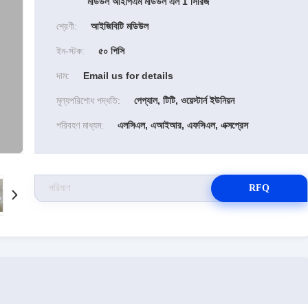
মডিউল আইপিএম মডিউল এল 1 সিরিজ
শ্রেণী:
আইজিবিটি মডিউল
ইন-স্টক:
৫০ পিসি
দাম:
Email us for details
মূল্যপরিশোধ পদ্ধতি:
পেপ্যাল, টিটি, ওয়েস্টার্ন ইউনিয়ন
পরিবহণ মাধ্যম:
এলসিএল, এআইআর, এফসিএল, এক্সপ্রেস
RFQ