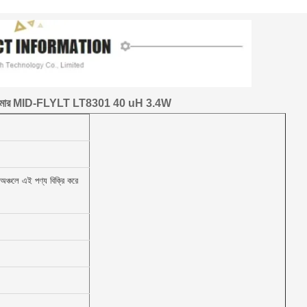
্সফরমার MID-FLYLT LT8301 40 uH 3.4W
ঞ্চলে এই পণ্য বিক্রি করে