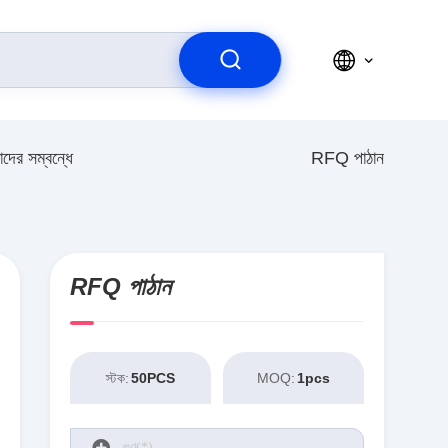
দের সম্বন্ধে
RFQ পাঠান
RFQ পাঠান
স্টক:
50PCS
MOQ:
1pcs