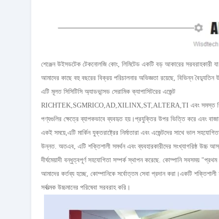
শেঞ্জেন উইসডটেক টেকনোলজি কোং, লিমিটেড একটি বড় আকারের সরবরাহকারী যা সারা
আমাদের কাছে বহু বছরের বিক্রয় পরিচালনার অভিজ্ঞতা রয়েছে, বিভিন্ন বৈদ্যুতিন উ
এটি মূলত সিসিটিসি অ্যাডভান্সড সেরামিক ক্যাপাসিটরের এজেন্ট
RICHTEK,SGMRICO,AD,XILINX,ST,ALTERA,TI এবং সমস্ত সিরিজের IC এব
পণ্যগুলির ক্ষেত্রে ব্যাপকভাবে ব্যবহৃত হয়।প্রযুক্তির উপর ভিত্তি করে এবং বাজার
একই সময়ে,এটি মার্কিন যুক্তরাষ্ট্রের নির্মাতারা এবং এজেন্টদের সাথে ভাল সহযোগ
উন্নত. অতএব, এটি শক্তিশালী সমর্থন এবং ব্যবহারকারীদের সংখ্যাগরিষ্ঠ উচ্চ আস্
দীর্ঘমেয়াদী বন্ধুত্বপূর্ণ সহযোগিতা সম্পর্ক স্থাপন করেছে. কোম্পানি সবসময় "প্রথ
আমাদের কর্তব্য হচ্ছে, কোম্পানিকে সর্বোত্তম সেবা প্রদান করা।একটি শক্তিশালী মার্
সর্বাত্মক উচ্চমানের পরিষেবা সরবরাহ করি।