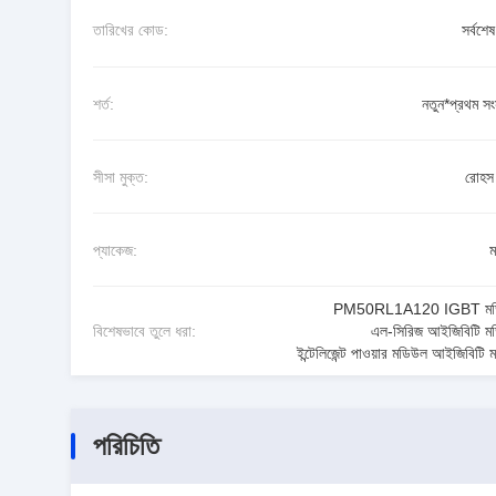
তারিখের কোড:
সর্বশে
শর্ত:
নতুন*প্রথম সং
সীসা মুক্ত:
রোহস 
প্যাকেজ:
PM50RL1A120 IGBT মড
বিশেষভাবে তুলে ধরা:
এল-সিরিজ আইজিবিটি ম
ইন্টেলিজেন্ট পাওয়ার মডিউল আইজিবিটি
পরিচিতি