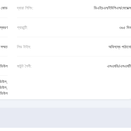
ষ কোড
দ্বারা শিপিং:
ডিএইচএল/ইউপিএস/ফেডেক্স
স্করণ
গ্যারান্টি:
৩৬৫ দিন
সম্মত
লিড টাইম:
অবিলম্বে পাঠানো
মডিউল
মাউন্ট শৈলী:
এসএমডি/এসএমটি
িউল
,
ডিউল
,
 মডিউল