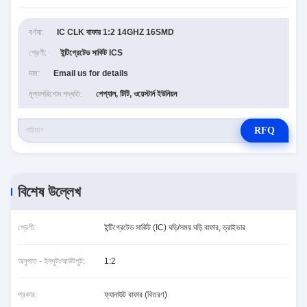
বর্ণনা:
IC CLK বাফার 1:2 14GHZ 16SMD
শ্রেণী:
ইন্টিগ্রেটেড সার্কিট ICS
দাম:
Email us for details
মূল্যপরিশোধ পদ্ধতি:
পেপ্যাল, টিটি, ওয়েস্টার্ন ইউনিয়ন
RFQ
বিশেষ উল্লেখ
শ্রেণী:
ইন্টিগ্রেটেড সার্কিট (IC) ঘড়ি/সময় ঘড়ি বাফার, ড্রাইভার
অনুপাত - ইনপুটঃআউটপুট:
1:2
প্রকার:
ফ্যানাউট বাফার (বিতরণ)