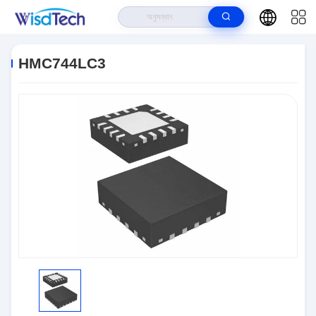
বাড়ি
>
পণ্য
>
ইন্টিগ্রেটেড সার্কিট ICS
>
HMC744LC3
HMC744LC3