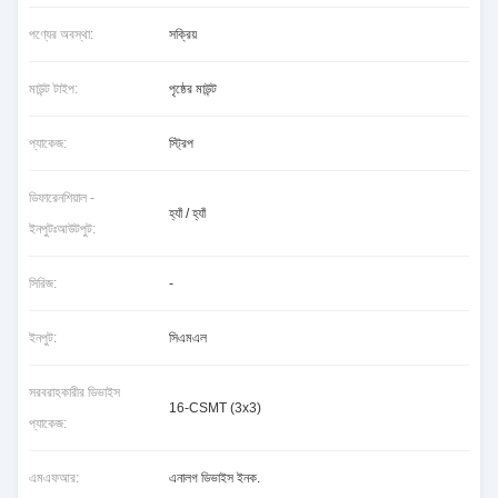
পণ্যের অবস্থা:
সক্রিয়
মাউন্ট টাইপ:
পৃষ্ঠের মাউন্ট
প্যাকেজ:
স্ট্রিপ
ডিফারেনশিয়াল -
হ্যাঁ / হ্যাঁ
ইনপুটঃআউটপুট:
সিরিজ:
-
ইনপুট:
সিএমএল
সরবরাহকারীর ডিভাইস
16-CSMT (3x3)
প্যাকেজ:
এমএফআর:
এনালগ ডিভাইস ইনক.