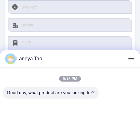
Laneya Tao
9:18 PM
জমা দিন
Good day, what product are you looking for?
আমাদের সাথে যোগাযোগ
ঠিকানা:
রুম ১২০৫-১২০৭, নংগাং বিল্ডিং, হুয়াফু রোড, ফুটিয়ান