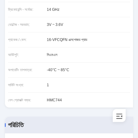
ফ্রিকোয়েন্সি - সর্বোচ্চ:
14 GHz
ভোল্টেজ - সরবরাহ:
3V ~ 3.6V
প্যাকেজ / কেস:
16-VFCQFN এক্সপোজড প্যাড
আউটপুট:
সিএমএল
অপারেটিং তাপমাত্রা:
-40°C ~ 85°C
সার্কিট সংখ্যা:
1
বেস প্রোডাক্ট নম্বর:
HMC744
পরিচিতি