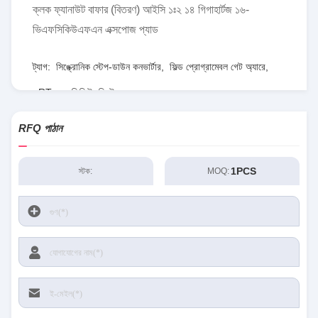
ক্লক ফ্যানাউট বাফার (বিতরণ) আইসি ১ঃ২ ১৪ গিগাহার্টজ ১৬-
ভিএফসিকিউএফএন এক্সপোজ প্যাড
ট্যাগ:
সিঙ্ক্রোনিক স্টেপ-ডাউন কনভার্টার
,
ফিল্ড প্রোগ্রামেবল গেট অ্যারে
,
RT৮০৭৭জিকিউডব্লিউ
RFQ পাঠান
1PCS
স্টক:
MOQ: