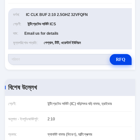
বর্ণনা:
IC CLK BUF 2:10 2.5GHZ 32VFQFN
শ্রেণী:
ইন্টিগ্রেটেড সার্কিট ICS
দাম:
Email us for details
মূল্যপরিশোধ পদ্ধতি:
পেপ্যাল, টিটি, ওয়েস্টার্ন ইউনিয়ন
RFQ
বিশেষ উল্লেখ
শ্রেণী:
ইন্টিগ্রেটেড সার্কিট (IC) ঘড়ি/সময় ঘড়ি বাফার, ড্রাইভার
অনুপাত - ইনপুটঃআউটপুট:
2:10
প্রকার:
ফ্যানাউট বাফার (বিতরণ), মাল্টিপ্লেক্সার