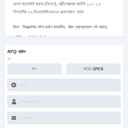
ক্লক ফ্যানাউট বাফার (বিতরণ), মাল্টিপ্লেক্সার আইসি ২.১০ ২.৫
গিগাহার্টজ ৩২-ভিএফকিউএফএন এক্সপোজড প্যাড
ট্যাগ:
সিঙ্ক্রোনিক স্টেপ-ডাউন কনভার্টার
,
ফিল্ড প্রোগ্রামেবল গেট অ্যারে
,
RT৮০৭৭জিকিউডব্লিউ
RFQ পাঠান
1PCS
স্টক:
MOQ: