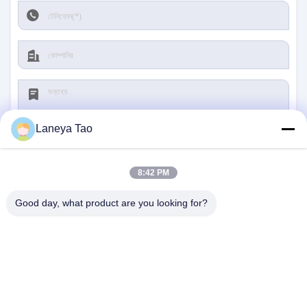
Laneya Tao
8:42 PM
জমা দিন
Good day, what product are you looking for?
আমাদের সাথে যোগাযোগ
ঠিকানা:
রুম ১২০৫-১২০৭, নংগাং বিল্ডিং, হুয়াফু রোড, ফুটিয়ান