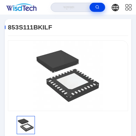
বাড়ি
>
পণ্য
>
ইন্টিগ্রেটেড সার্কিট ICS
>
853S111BKILF
853S111BKILF