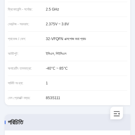
ফ্রিকোয়েন্সি - সর্বোচ্চ:
2.5 GHz
ভোল্টেজ - সরবরাহ:
2.375V ~ 3.8V
প্যাকেজ / কেস:
32-VFQFN এক্সপোজ করা প্যাড
আউটপুট:
ইসিএল, পিইসিএল
অপারেটিং তাপমাত্রা:
-40°C ~ 85°C
সার্কিট সংখ্যা:
1
বেস প্রোডাক্ট নম্বর:
853S111
পরিচিতি