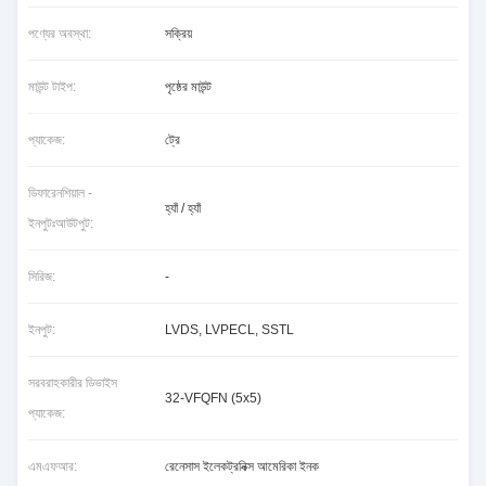
পণ্যের অবস্থা:
সক্রিয়
মাউন্ট টাইপ:
পৃষ্ঠের মাউন্ট
প্যাকেজ:
ট্রে
ডিফারেনশিয়াল -
হ্যাঁ / হ্যাঁ
ইনপুটঃআউটপুট:
সিরিজ:
-
ইনপুট:
LVDS, LVPECL, SSTL
সরবরাহকারীর ডিভাইস
32-VFQFN (5x5)
প্যাকেজ:
এমএফআর:
রেনেসাস ইলেকট্রনিক্স আমেরিকা ইনক