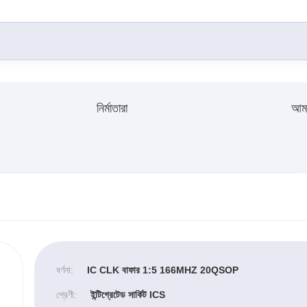
নির্মাতারা
আমা
বর্ণনা:
IC CLK বাফার 1:5 166MHZ 20QSOP
শ্রেণী:
ইন্টিগ্রেটেড সার্কিট ICS