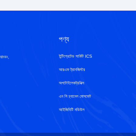
পণ্য
ইন্টিগ্রেটেড সার্কিট ICS
য়াংডং,
আরএফ ট্রানজিস্টর
অপটোইলেকট্রনিক্স
এন পি চ্যানেল মোসফেট
আইজিবিটি মডিউল