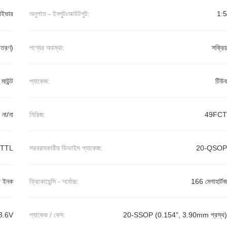
রাইভার
অনুপাত - ইনপুটঃআউটপুট:
1:5
বিতরণ)
পণ্যের অবস্থা:
সক্রিয়
র মাউন্ট
প্যাকেজ:
টিউব
না/না
সিরিজ:
49FCT
VTTL
সরবরাহকারীর ডিভাইস প্যাকেজ:
20-QSOP
া ইনক
ফ্রিকোয়েন্সি - সর্বোচ্চ:
166 মেগাহার্টজ
3.6V
প্যাকেজ / কেস:
20-SSOP (0.154", 3.90mm প্রস্থ)