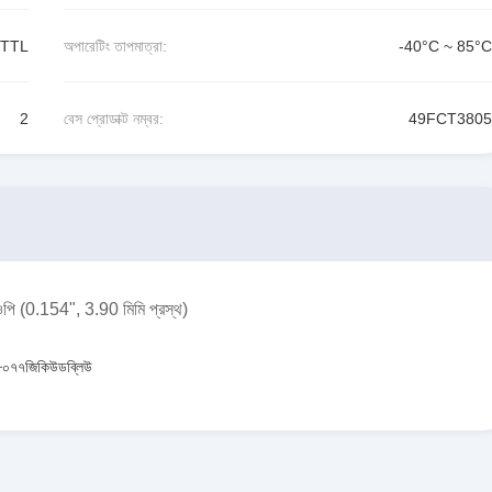
VTTL
অপারেটিং তাপমাত্রা:
-40°C ~ 85°C
2
বেস প্রোডাক্ট নম্বর:
49FCT3805
পি (0.154", 3.90 মিমি প্রস্থ)
০৭৭জিকিউডব্লিউ