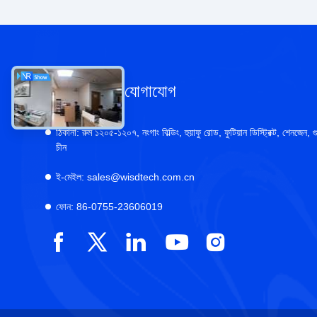
আমাদের সাথে যোগাযোগ
ঠিকানা:
রুম ১২০৫-১২০৭, নংগাং বিল্ডিং, হুয়াফু রোড, ফুটিয়ান ডিস্ট্রিক্ট, শেনজেন, গু
চীন
ই-মেইল:
sales@wisdtech.com.cn
ফোন:
86-0755-23606019