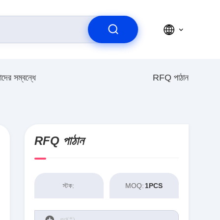
দের সম্বন্ধে
RFQ পাঠান
RFQ পাঠান
স্টক:
MOQ:
1PCS