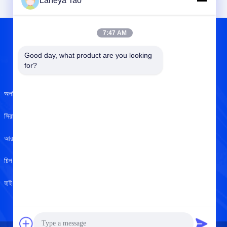
Laneya Tao
7:47 AM
Good day, what product are you looking 
আমাদের সম্বন্ধে
for?
অপটিক্যাল সেন্সর
আমাদের সম্বন্ধে
সিরামিক ক্যাপাসিটার
ISO সার্টিফিকেট
আরএফ ইন্ডাক্টর
গুণমান নিয়ন্ত্রণ
চিপ রেজিস্টর
গোপনীয়তা নীতি
হাই পাওয়ার এলইডি
সাহায্য কেন্দ্র