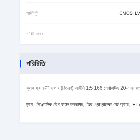
আউটপুট:
CMOS, L
সার্কিট সংখ্যা:
পরিচিতি
ক্লক ফ্যানাউট বাফার (বিতরণ) আইসি 1:5 166 মেগাহার্টজ 20-এসএসও
ট্যাগ:
সিঙ্ক্রোনিক স্টেপ-ডাউন কনভার্টার
,
ফিল্ড প্রোগ্রামেবল গেট অ্যারে
,
RT৮