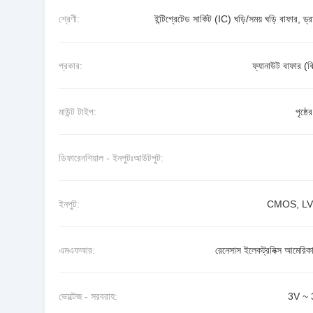
শ্রেণী:
ইন্টিগ্রেটেড সার্কিট (IC) ঘড়ি/সময় ঘড়ি বাফার, ড্
প্রকার:
ফ্যানাউট বাফার (
মাউন্ট টাইপ:
পৃষ্ঠে
ডিফারেনশিয়াল - ইনপুটঃআউটপুট:
ইনপুট:
CMOS, L
এমএফআর:
রেনেসাস ইলেকট্রনিক্স আমেরিক
ভোল্টেজ - সরবরাহ:
3V ~ 