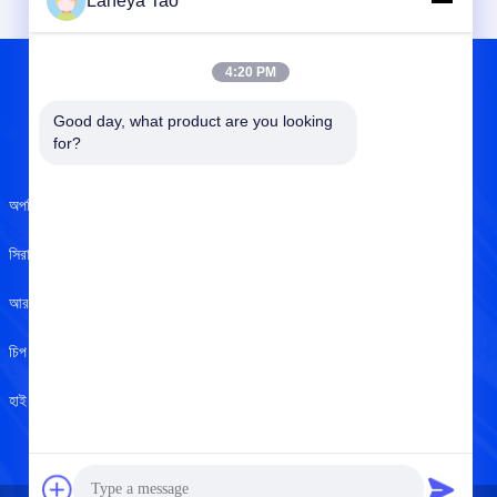
Laneya Tao
4:20 PM
Good day, what product are you looking 
আমাদের সম্বন্ধে
for?
অপটিক্যাল সেন্সর
আমাদের সম্বন্ধে
সিরামিক ক্যাপাসিটার
ISO সার্টিফিকেট
আরএফ ইন্ডাক্টর
গুণমান নিয়ন্ত্রণ
চিপ রেজিস্টর
গোপনীয়তা নীতি
হাই পাওয়ার এলইডি
সাহায্য কেন্দ্র