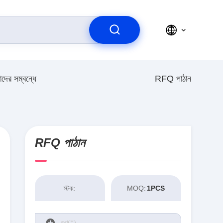
দের সম্বন্ধে
RFQ পাঠান
RFQ পাঠান
স্টক:
MOQ:
1PCS