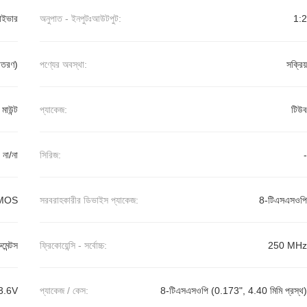
রাইভার
অনুপাত - ইনপুটঃআউটপুট:
1:2
বিতরণ)
পণ্যের অবস্থা:
সক্রিয়
র মাউন্ট
প্যাকেজ:
টিউব
না/না
সিরিজ:
-
MOS
সরবরাহকারীর ডিভাইস প্যাকেজ:
8-টিএসএসওপি
ুমেন্টস
ফ্রিকোয়েন্সি - সর্বোচ্চ:
250 MHz
3.6V
প্যাকেজ / কেস:
8-টিএসএসওপি (0.173", 4.40 মিমি প্রস্থ)