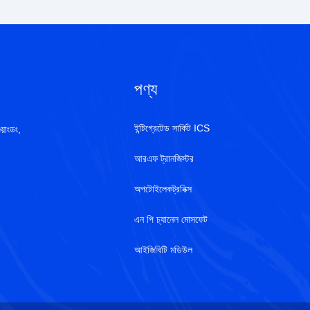
পণ্য
ইন্টিগ্রেটেড সার্কিট ICS
য়াংডং,
আরএফ ট্রানজিস্টর
অপটোইলেকট্রনিক্স
এন পি চ্যানেল মোসফেট
আইজিবিটি মডিউল