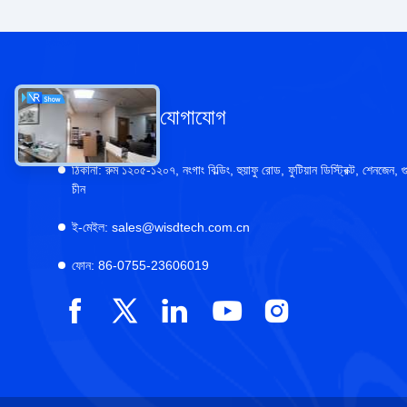
আমাদের সাথে যোগাযোগ
ঠিকানা:
রুম ১২০৫-১২০৭, নংগাং বিল্ডিং, হুয়াফু রোড, ফুটিয়ান ডিস্ট্রিক্ট, শেনজেন, গু
চীন
ই-মেইল:
sales@wisdtech.com.cn
ফোন:
86-0755-23606019