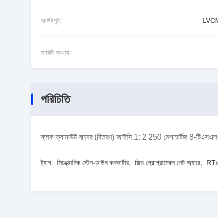
আউটপুট:
LVC
সার্কিট সংখ্যা:
পরিচিতি
ক্লক ফ্যানাউট বাফার (বিতরণ) আইসি 1: 2 250 মেগাহার্টজ 8-টিএসএস
ট্যাগ:
সিঙ্ক্রোনিক স্টেপ-ডাউন কনভার্টার
,
ফিল্ড প্রোগ্রামেবল গেট অ্যারে
,
RT৮