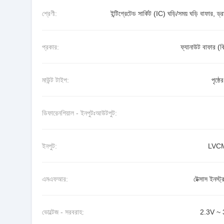
শ্রেণী:
ইন্টিগ্রেটেড সার্কিট (IC) ঘড়ি/সময় ঘড়ি বাফার, ড্
প্রকার:
ফ্যানাউট বাফার (
মাউন্ট টাইপ:
পৃষ্ঠে
ডিফারেনশিয়াল - ইনপুটঃআউটপুট:
ইনপুট:
LVC
এমএফআর:
টেক্সাস ইনস্ট্র
ভোল্টেজ - সরবরাহ:
2.3V ~ 