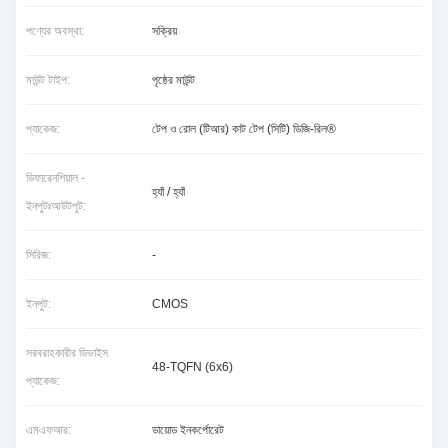
পণ্যের অবস্থা:
সক্রিয়
মাউন্ট টাইপ:
পৃষ্ঠের মাউন্ট
প্যাকেজ:
টেপ ও রোল (টিআর) কাট টেপ (সিটি) ডিজি-রিল®
ডিফারেনশিয়াল -
হ্যাঁ / হ্যাঁ
ইনপুটঃআউটপুট:
সিরিজ:
-
ইনপুট:
CMOS
সরবরাহকারীর ডিভাইস
48-TQFN (6x6)
প্যাকেজ:
এমএফআর:
ডায়োড ইনকর্পোরেট