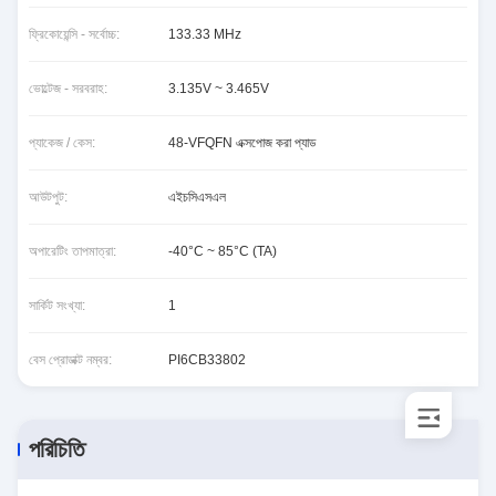
ফ্রিকোয়েন্সি - সর্বোচ্চ:
133.33 MHz
ভোল্টেজ - সরবরাহ:
3.135V ~ 3.465V
প্যাকেজ / কেস:
48-VFQFN এক্সপোজ করা প্যাড
আউটপুট:
এইচসিএসএল
অপারেটিং তাপমাত্রা:
-40°C ~ 85°C (TA)
সার্কিট সংখ্যা:
1
বেস প্রোডাক্ট নম্বর:
PI6CB33802
পরিচিতি