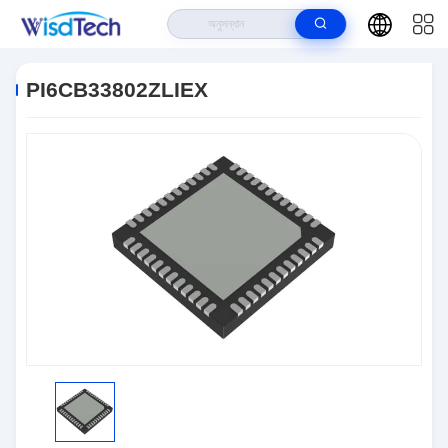
বাড়ি
>
পণ্য
>
ইন্টিগ্রেটেড সার্কিট ICS
>
PI6CB33802ZLIEX
PI6CB33802ZLIEX