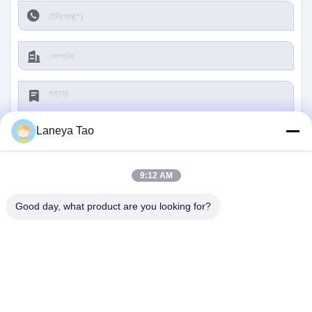
Laneya Tao
9:12 AM
জমা দিন
Good day, what product are you looking for?
আমাদের সাথে যোগাযোগ
ঠিকানা:
রুম ১২০৫-১২০৭, নংগাং বিল্ডিং, হুয়াফু রোড, ফুটিয়ান