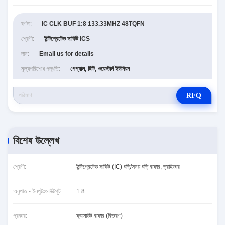
বর্ণনা:
IC CLK BUF 1:8 133.33MHZ 48TQFN
শ্রেণী:
ইন্টিগ্রেটেড সার্কিট ICS
দাম:
Email us for details
মূল্যপরিশোধ পদ্ধতি:
পেপ্যাল, টিটি, ওয়েস্টার্ন ইউনিয়ন
RFQ
বিশেষ উল্লেখ
শ্রেণী:
ইন্টিগ্রেটেড সার্কিট (IC) ঘড়ি/সময় ঘড়ি বাফার, ড্রাইভার
অনুপাত - ইনপুটঃআউটপুট:
1:8
প্রকার:
ফ্যানাউট বাফার (বিতরণ)