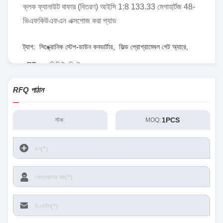
ক্লক ফ্যানাউট বাফার (বিতরণ) আইসি 1:8 133.33 মেগাহার্টজ 48-
ভিএফকিউএফএন এক্সপোজ করা প্যাড
ট্যাগ:
সিঙ্ক্রোনিক স্টেপ-ডাউন কনভার্টার
,
ফিল্ড প্রোগ্রামেবল গেট অ্যারে
,
RT৮০৭৭জিকিউডব্লিউ
RFQ পাঠান
1PCS
স্টক:
MOQ: