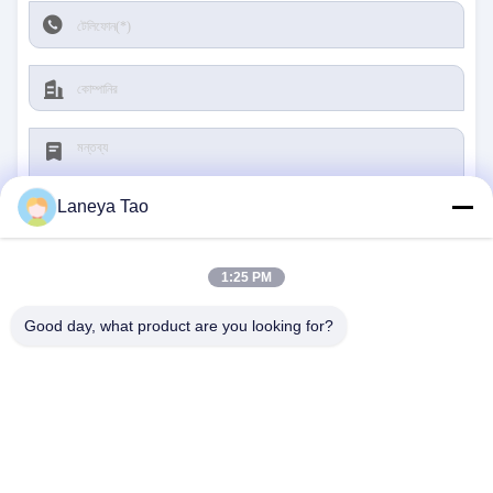
Laneya Tao
1:25 PM
জমা দিন
Good day, what product are you looking for?
আমাদের সাথে যোগাযোগ
ঠিকানা:
রুম ১২০৫-১২০৭, নংগাং বিল্ডিং, হুয়াফু রোড, ফুটিয়ান