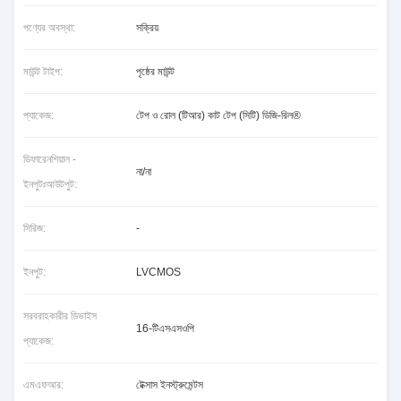
পণ্যের অবস্থা:
সক্রিয়
মাউন্ট টাইপ:
পৃষ্ঠের মাউন্ট
প্যাকেজ:
টেপ ও রোল (টিআর) কাট টেপ (সিটি) ডিজি-রিল®
ডিফারেনশিয়াল -
না/না
ইনপুটঃআউটপুট:
সিরিজ:
-
ইনপুট:
LVCMOS
সরবরাহকারীর ডিভাইস
16-টিএসএসওপি
প্যাকেজ:
এমএফআর:
টেক্সাস ইনস্ট্রুমেন্টস