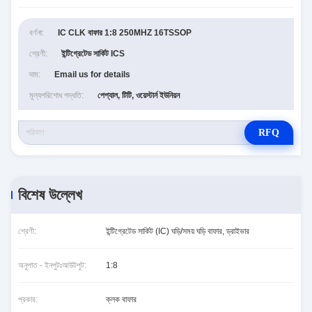
বর্ণনা:
IC CLK বাফার 1:8 250MHZ 16TSSOP
শ্রেণী:
ইন্টিগ্রেটেড সার্কিট ICS
দাম:
Email us for details
মূল্যপরিশোধ পদ্ধতি:
পেপ্যাল, টিটি, ওয়েস্টার্ন ইউনিয়ন
RFQ
বিশেষ উল্লেখ
শ্রেণী:
ইন্টিগ্রেটেড সার্কিট (IC) ঘড়ি/সময় ঘড়ি বাফার, ড্রাইভার
অনুপাত - ইনপুটঃআউটপুট:
1:8
প্রকার:
ক্লক বাফার