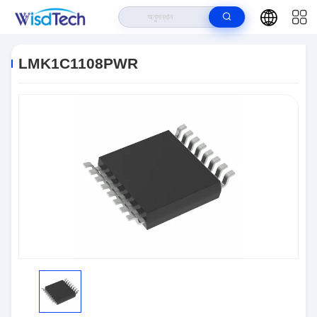
বাড়ি
>
পণ্য
>
ইন্টিগ্রেটেড সার্কিট ICS
>
LMK1C1108PWR
LMK1C1108PWR