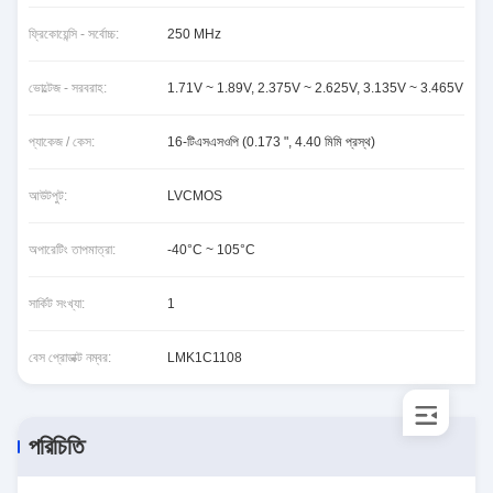
ফ্রিকোয়েন্সি - সর্বোচ্চ:
250 MHz
ভোল্টেজ - সরবরাহ:
1.71V ~ 1.89V, 2.375V ~ 2.625V, 3.135V ~ 3.465V
প্যাকেজ / কেস:
16-টিএসএসওপি (0.173 ", 4.40 মিমি প্রস্থ)
আউটপুট:
LVCMOS
অপারেটিং তাপমাত্রা:
-40°C ~ 105°C
সার্কিট সংখ্যা:
1
বেস প্রোডাক্ট নম্বর:
LMK1C1108
পরিচিতি