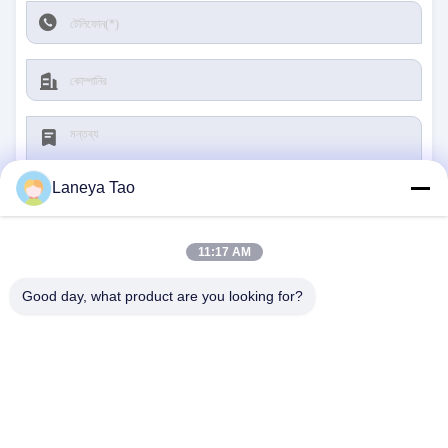
Laneya Tao
11:17 AM
জমা দিন
Good day, what product are you looking for?
আমাদের সাথে যোগাযোগ
ঠিকানা:
রুম ১২০৫-১২০৭, নংগাং বিল্ডিং, হুয়াফু রোড, ফুটিয়ান