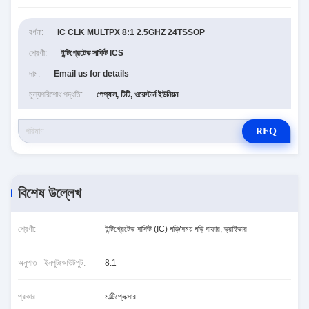
বর্ণনা:
IC CLK MULTPX 8:1 2.5GHZ 24TSSOP
শ্রেণী:
ইন্টিগ্রেটেড সার্কিট ICS
দাম:
Email us for details
মূল্যপরিশোধ পদ্ধতি:
পেপ্যাল, টিটি, ওয়েস্টার্ন ইউনিয়ন
RFQ
বিশেষ উল্লেখ
শ্রেণী:
ইন্টিগ্রেটেড সার্কিট (IC) ঘড়ি/সময় ঘড়ি বাফার, ড্রাইভার
অনুপাত - ইনপুটঃআউটপুট:
8:1
প্রকার:
মাল্টিপ্লেক্সার