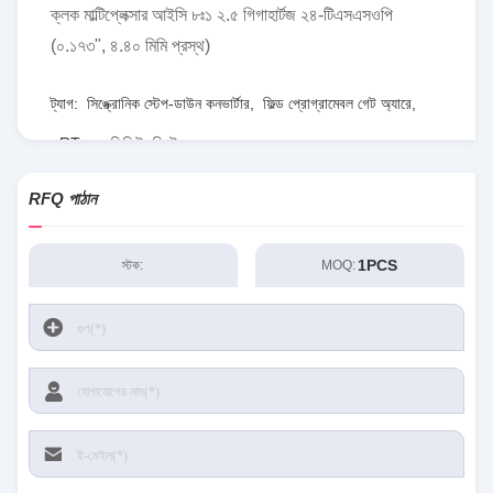
ক্লক মাল্টিপ্লেক্সার আইসি ৮ঃ১ ২.৫ গিগাহার্টজ ২৪-টিএসএসওপি
(০.১৭৩", ৪.৪০ মিমি প্রস্থ)
ট্যাগ:
সিঙ্ক্রোনিক স্টেপ-ডাউন কনভার্টার
,
ফিল্ড প্রোগ্রামেবল গেট অ্যারে
,
RT৮০৭৭জিকিউডব্লিউ
RFQ পাঠান
1PCS
স্টক:
MOQ: