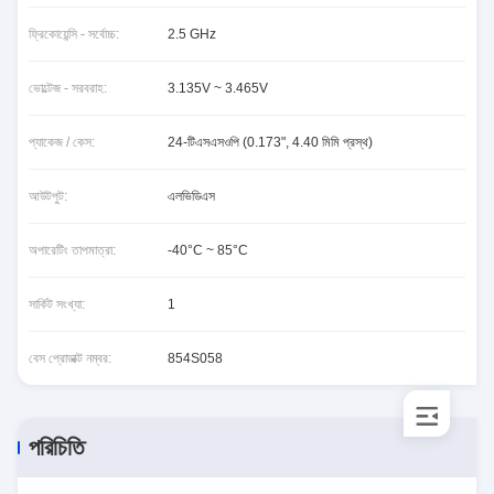
ফ্রিকোয়েন্সি - সর্বোচ্চ:
2.5 GHz
ভোল্টেজ - সরবরাহ:
3.135V ~ 3.465V
প্যাকেজ / কেস:
24-টিএসএসওপি (0.173", 4.40 মিমি প্রস্থ)
আউটপুট:
এলভিডিএস
অপারেটিং তাপমাত্রা:
-40°C ~ 85°C
সার্কিট সংখ্যা:
1
বেস প্রোডাক্ট নম্বর:
854S058
পরিচিতি