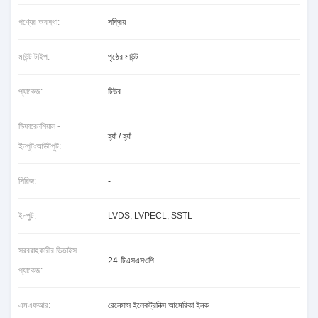
পণ্যের অবস্থা:
সক্রিয়
মাউন্ট টাইপ:
পৃষ্ঠের মাউন্ট
প্যাকেজ:
টিউব
ডিফারেনশিয়াল -
হ্যাঁ / হ্যাঁ
ইনপুটঃআউটপুট:
সিরিজ:
-
ইনপুট:
LVDS, LVPECL, SSTL
সরবরাহকারীর ডিভাইস
24-টিএসএসওপি
প্যাকেজ:
এমএফআর:
রেনেসাস ইলেকট্রনিক্স আমেরিকা ইনক