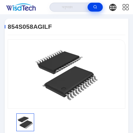
বাড়ি
>
পণ্য
>
ইন্টিগ্রেটেড সার্কিট ICS
>
854S058AGILF
854S058AGILF