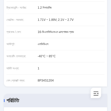
ফ্রিকোয়েন্সি - সর্বোচ্চ:
1.2 গিগাহার্টজ
ভোল্টেজ - সরবরাহ:
1.71V ~ 1.89V, 2.1V ~ 2.7V
প্যাকেজ / কেস:
16-ভিএফকিউএফএন এক্সপোজড প্যাড
আউটপুট:
এলভিডিএস
অপারেটিং তাপমাত্রা:
-40°C ~ 85°C
সার্কিট সংখ্যা:
1
বেস প্রোডাক্ট নম্বর:
8P34S1204
পরিচিতি