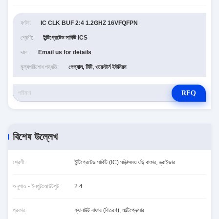
বর্ণনা:
IC CLK BUF 2:4 1.2GHZ 16VFQFPN
শ্রেণী:
ইন্টিগ্রেটেড সার্কিট ICS
দাম:
Email us for details
মূল্যপরিশোধ পদ্ধতি:
পেপ্যাল, টিটি, ওয়েস্টার্ন ইউনিয়ন
RFQ
বিশেষ উল্লেখ
শ্রেণী:
ইন্টিগ্রেটেড সার্কিট (IC) ঘড়ি/সময় ঘড়ি বাফার, ড্রাইভার
অনুপাত - ইনপুটঃআউটপুট:
2:4
প্রকার:
ফ্যানাউট বাফার (বিতরণ), মাল্টিপ্লেক্সার