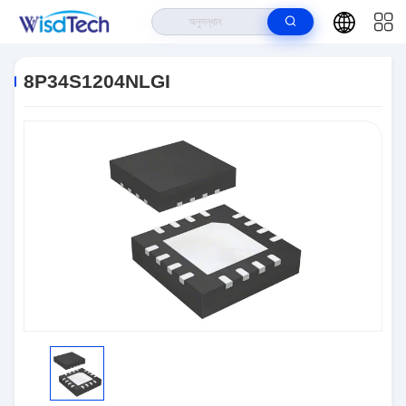
বাড়ি
>
পণ্য
>
ইন্টিগ্রেটেড সার্কিট ICS
>
8P34S1204NLGI
8P34S1204NLGI