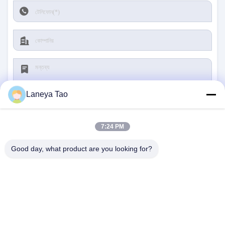
Laneya Tao
7:24 PM
জমা দিন
Good day, what product are you looking for?
আমাদের সাথে যোগাযোগ
ঠিকানা:
রুম ১২০৫-১২০৭, নংগাং বিল্ডিং, হুয়াফু রোড, ফুটিয়ান