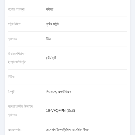
পণ্যের অবস্থা:
সক্রিয়
মাউন্ট টাইপ:
পৃষ্ঠের মাউন্ট
প্যাকেজ:
টিউব
ডিফারেনশিয়াল -
হ্যাঁ / হ্যাঁ
ইনপুটঃআউটপুট:
সিরিজ:
-
ইনপুট:
সিএমএল, এলভিডিএস
সরবরাহকারীর ডিভাইস
16-VFQFPN (3x3)
প্যাকেজ:
এমএফআর:
রেনেসাস ইলেকট্রনিক্স আমেরিকা ইনক