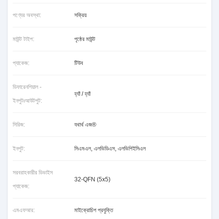
পণ্যের অবস্থা:
সক্রিয়
মাউন্ট টাইপ:
পৃষ্ঠের মাউন্ট
প্যাকেজ:
টিউব
ডিফারেনশিয়াল -
হ্যাঁ / হ্যাঁ
ইনপুটঃআউটপুট:
সিরিজ:
যথার্থ এজ®
ইনপুট:
সিএমএল, এলভিডিএস, এলভিপিইসিএল
সরবরাহকারীর ডিভাইস
32-QFN (5x5)
প্যাকেজ:
এমএফআর:
মাইক্রোচিপ প্রযুক্তি