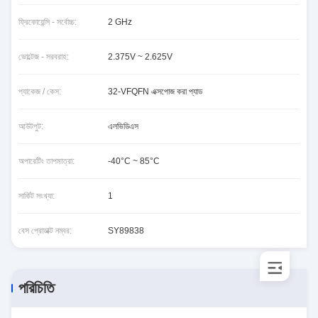
ফ্রিকোয়েন্সি - সর্বোচ্চ:
2 GHz
ভোল্টেজ - সরবরাহ:
2.375V ~ 2.625V
প্যাকেজ / কেস:
32-VFQFN এক্সপোজ করা প্যাড
আউটপুট:
এলভিডিএস
অপারেটিং তাপমাত্রা:
-40°C ~ 85°C
সার্কিট সংখ্যা:
1
বেস প্রোডাক্ট নম্বর:
SY89838
পরিচিতি