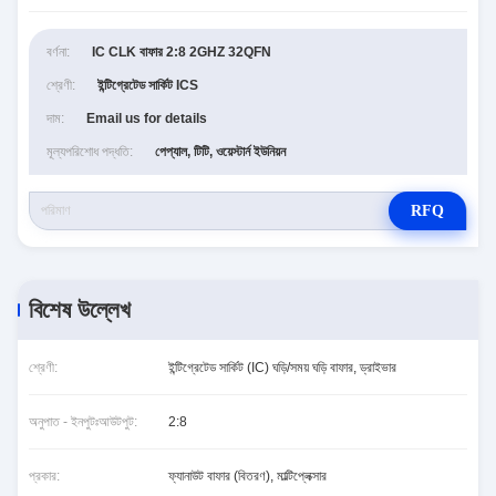
বর্ণনা:
IC CLK বাফার 2:8 2GHZ 32QFN
শ্রেণী:
ইন্টিগ্রেটেড সার্কিট ICS
দাম:
Email us for details
মূল্যপরিশোধ পদ্ধতি:
পেপ্যাল, টিটি, ওয়েস্টার্ন ইউনিয়ন
RFQ
বিশেষ উল্লেখ
শ্রেণী:
ইন্টিগ্রেটেড সার্কিট (IC) ঘড়ি/সময় ঘড়ি বাফার, ড্রাইভার
অনুপাত - ইনপুটঃআউটপুট:
2:8
প্রকার:
ফ্যানাউট বাফার (বিতরণ), মাল্টিপ্লেক্সার