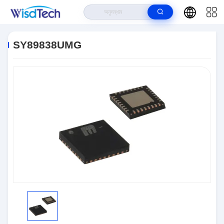
বাড়ি
>
পণ্য
>
ইন্টিগ্রেটেড সার্কিট ICS
>
SY89838UMG
SY89838UMG