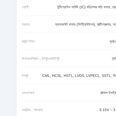
শ্রেণী:
ইন্টিগ্রেটেড সার্কিট (IC) ঘড়ি/সময় ঘড়ি বাফার, ড্
প্রকার:
ফ্যানআউট বাফার (ডিস্ট্রিবিউশন), মাল্টিপ্লেক্সার, অ
মাউন্ট টাইপ:
পৃষ্ঠে
ডিফারেনশিয়াল - ইনপুটঃআউটপুট:
হ্যাঁ
ইনপুট:
CML, HCSL, HSTL, LVDS, LVPECL, SSTL, ক্রিস
এমএফআর:
টেক্সাস ইনস্ট্র
ভোল্টেজ - সরবরাহ:
3.15V ~ 3