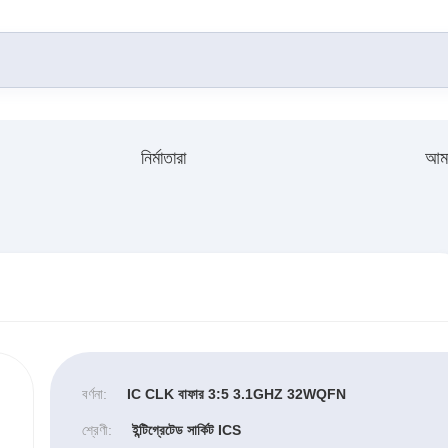
নির্মাতারা
আমা
বর্ণনা:
IC CLK বাফার 3:5 3.1GHZ 32WQFN
শ্রেণী:
ইন্টিগ্রেটেড সার্কিট ICS