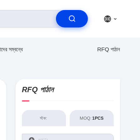
দের সম্বন্ধে
RFQ পাঠান
RFQ পাঠান
স্টক:
MOQ:
1PCS