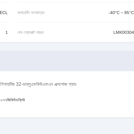
PECL
অপারেটিং তাপমাত্রা:
-40°C ~ 85°C
1
বেস প্রোডাক্ট নম্বর:
LMK00304
 3.1 গিগাহার্টজ 32-ডাব্লুএফকিউএফএন এক্সপোজ প্যাড
০৭৭জিকিউডব্লিউ