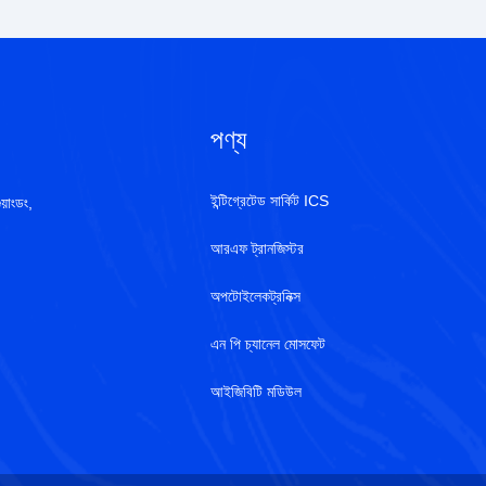
পণ্য
ইন্টিগ্রেটেড সার্কিট ICS
য়াংডং,
আরএফ ট্রানজিস্টর
অপটোইলেকট্রনিক্স
এন পি চ্যানেল মোসফেট
আইজিবিটি মডিউল