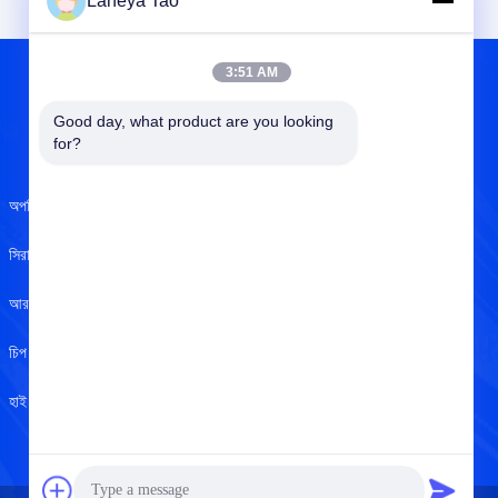
Laneya Tao
3:51 AM
Good day, what product are you looking 
আমাদের সম্বন্ধে
for?
অপটিক্যাল সেন্সর
আমাদের সম্বন্ধে
সিরামিক ক্যাপাসিটার
ISO সার্টিফিকেট
আরএফ ইন্ডাক্টর
গুণমান নিয়ন্ত্রণ
চিপ রেজিস্টর
গোপনীয়তা নীতি
হাই পাওয়ার এলইডি
সাহায্য কেন্দ্র