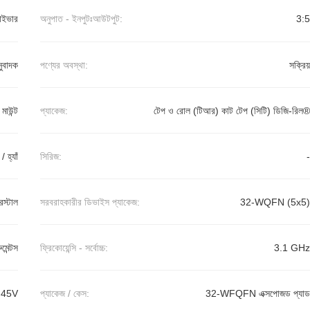
রাইভার
অনুপাত - ইনপুটঃআউটপুট:
3:5
নুবাদক
পণ্যের অবস্থা:
সক্রিয়
র মাউন্ট
প্যাকেজ:
টেপ ও রোল (টিআর) কাট টেপ (সিটি) ডিজি-রিল®
 / হ্যাঁ
সিরিজ:
-
্টাল
সরবরাহকারীর ডিভাইস প্যাকেজ:
32-WQFN (5x5)
ুমেন্টস
ফ্রিকোয়েন্সি - সর্বোচ্চ:
3.1 GHz
.45V
প্যাকেজ / কেস:
32-WFQFN এক্সপোজড প্যাড