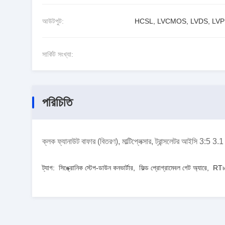
আউটপুট:
HCSL, LVCMOS, LVDS, LV
সার্কিট সংখ্যা:
পরিচিতি
ক্লক ফ্যানাউট বাফার (বিতরণ), মাল্টিপ্লেক্সার, ট্রান্সলেটর আইসি 3:5
ট্যাগ:
সিঙ্ক্রোনিক স্টেপ-ডাউন কনভার্টার
,
ফিল্ড প্রোগ্রামেবল গেট অ্যারে
,
RT৮