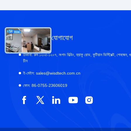
আমাদের সাথে যোগাযোগ
ঠিকানা:
রুম ১২০৫-১২০৭, নংগাং বিল্ডিং, হুয়াফু রোড, ফুটিয়ান ডিস্ট্রিক্ট, শেনজেন, গু
চীন
ই-মেইল:
sales@wisdtech.com.cn
ফোন:
86-0755-23606019