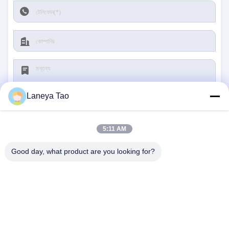
Laneya Tao
5:11 AM
জমা দিন
Good day, what product are you looking for?
আমাদের সাথে যোগাযোগ
ঠিকানা:
রুম ১২০৫-১২০৭, নংগাং বিল্ডিং, হুয়াফু রোড, ফুটিয়ান