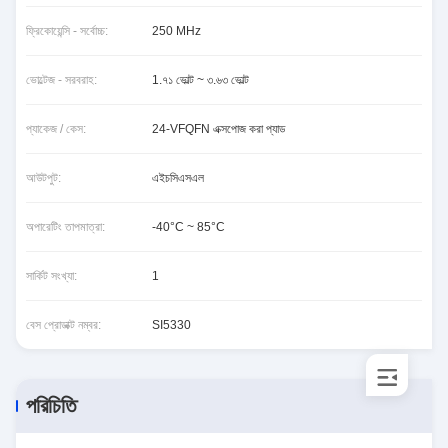
ফ্রিকোয়েন্সি - সর্বোচ্চ:
250 MHz
ভোল্টেজ - সরবরাহ:
1.৭১ ভোল্ট ~ ৩.৬৩ ভোল্ট
প্যাকেজ / কেস:
24-VFQFN এক্সপোজ করা প্যাড
আউটপুট:
এইচসিএসএল
অপারেটিং তাপমাত্রা:
-40°C ~ 85°C
সার্কিট সংখ্যা:
1
বেস প্রোডাক্ট নম্বর:
SI5330
পরিচিতি