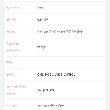
পণ্যের অবস্থা:
সক্রিয়
মাউন্ট টাইপ:
পৃষ্ঠের মাউন্ট
প্যাকেজ:
টেপ ও রোল (টিআর) কাট টেপ (সিটি) ডিজি-রিল®
ডিফারেনশিয়াল -
হ্যাঁ / হ্যাঁ
ইনপুটঃআউটপুট:
সিরিজ:
-
ইনপুট:
CML, HCSL, LVDS, LVPECL
সরবরাহকারীর ডিভাইস
24-QFN (4x4)
প্যাকেজ:
এমএফআর:
স্কাইওয়ার্কস সলিউশনস ইনক।