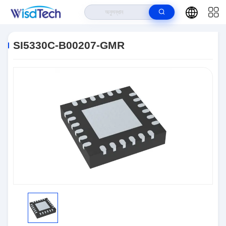
বাড়ি
>
পণ্য
>
ইন্টিগ্রেটেড সার্কিট ICS
>
SI5330C-B00207-GMR
SI5330C-B00207-GMR