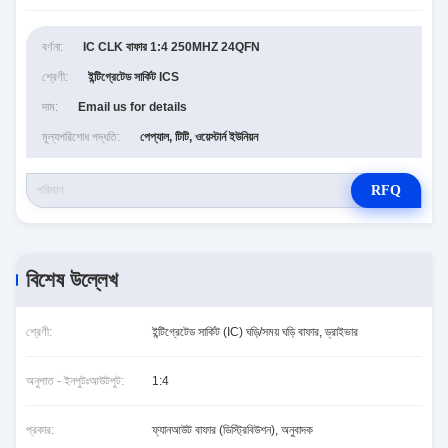
বর্ণনা:
IC CLK বাফার 1:4 250MHZ 24QFN
শ্রেণী:
ইন্টিগ্রেটেড সার্কিট ICS
দাম:
Email us for details
মূল্যপরিশোধ পদ্ধতি:
পেপ্যাল, টিটি, ওয়েস্টার্ন ইউনিয়ন
RFQ
বিশেষ উল্লেখ
শ্রেণী:
ইন্টিগ্রেটেড সার্কিট (IC) ঘড়ি/সময় ঘড়ি বাফার, ড্রাইভার
অনুপাত - ইনপুটঃআউটপুট:
1:4
প্রকার:
ফ্যানআউট বাফার (ডিস্ট্রিবিউশন), অনুবাদক