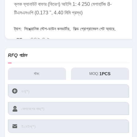
ক্লক ফ্যানাউট বাফার (বিতরণ) আইসি 1: 4 250 মেগাহার্টজ 8-
টিএসএসওপি (0.173 ", 4.40 মিমি প্রস্থ)
ট্যাগ:
সিঙ্ক্রোনিক স্টেপ-ডাউন কনভার্টার
,
ফিল্ড প্রোগ্রামেবল গেট অ্যারে
,
RT৮০৭৭জিকিউডব্লিউ
RFQ পাঠান
1PCS
স্টক:
MOQ: