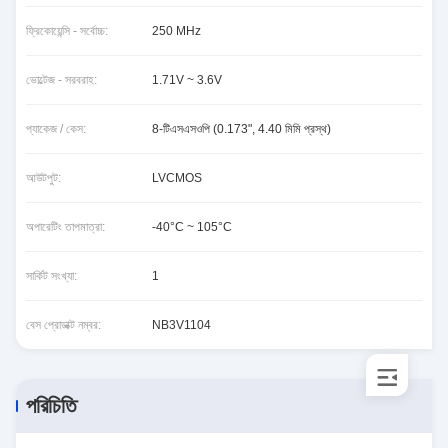
ফ্রিকোয়েন্সি - সর্বোচ্চ:
250 MHz
ভোল্টেজ - সরবরাহ:
1.71V ~ 3.6V
প্যাকেজ / কেস:
8-টিএসএসওপি (0.173", 4.40 মিমি প্রস্থ)
আউটপুট:
LVCMOS
অপারেটিং তাপমাত্রা:
-40°C ~ 105°C
সার্কিট সংখ্যা:
1
বেস প্রোডাক্ট নম্বর:
NB3V1104
পরিচিতি