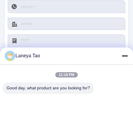
Laneya Tao
11:18 PM
জমা দিন
Good day, what product are you looking for?
আমাদের সাথে যোগাযোগ
ঠিকানা:
রুম ১২০৫-১২০৭, নংগাং বিল্ডিং, হুয়াফু রোড, ফুটিয়ান