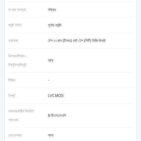
পণ্যের অবস্থা:
সক্রিয়
মাউন্ট টাইপ:
পৃষ্ঠের মাউন্ট
প্যাকেজ:
টেপ ও রোল (টিআর) কাট টেপ (সিটি) ডিজি-রিল®
ডিফারেনশিয়াল -
না/না
ইনপুটঃআউটপুট:
সিরিজ:
-
ইনপুট:
LVCMOS
সরবরাহকারীর ডিভাইস
8-টিএসএসওপি
প্যাকেজ:
এমএফআর:
আধা