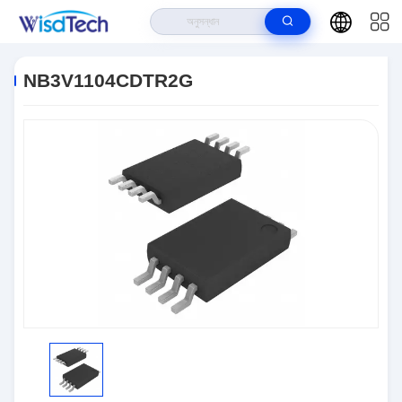
বাড়ি
>
পণ্য
>
ইন্টিগ্রেটেড সার্কিট ICS
>
NB3V1104CDTR2G
NB3V1104CDTR2G