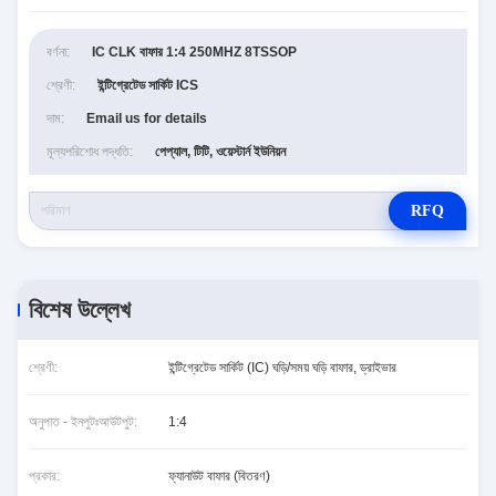
বর্ণনা:
IC CLK বাফার 1:4 250MHZ 8TSSOP
শ্রেণী:
ইন্টিগ্রেটেড সার্কিট ICS
দাম:
Email us for details
মূল্যপরিশোধ পদ্ধতি:
পেপ্যাল, টিটি, ওয়েস্টার্ন ইউনিয়ন
RFQ
বিশেষ উল্লেখ
শ্রেণী:
ইন্টিগ্রেটেড সার্কিট (IC) ঘড়ি/সময় ঘড়ি বাফার, ড্রাইভার
অনুপাত - ইনপুটঃআউটপুট:
1:4
প্রকার:
ফ্যানাউট বাফার (বিতরণ)