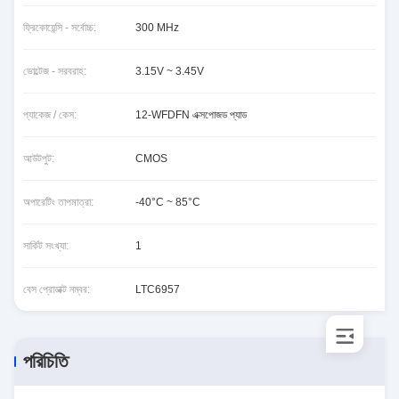
ফ্রিকোয়েন্সি - সর্বোচ্চ:
300 MHz
ভোল্টেজ - সরবরাহ:
3.15V ~ 3.45V
প্যাকেজ / কেস:
12-WFDFN এক্সপোজড প্যাড
আউটপুট:
CMOS
অপারেটিং তাপমাত্রা:
-40°C ~ 85°C
সার্কিট সংখ্যা:
1
বেস প্রোডাক্ট নম্বর:
LTC6957
পরিচিতি