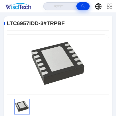
বাড়ি
>
পণ্য
>
ইন্টিগ্রেটেড সার্কিট ICS
>
LTC6957IDD-3#TRPBF
LTC6957IDD-3#TRPBF