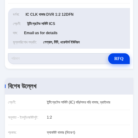
বর্ণনা:
IC CLK বাফার DVR 1:2 12DFN
শ্রেণী:
ইন্টিগ্রেটেড সার্কিট ICS
দাম:
Email us for details
মূল্যপরিশোধ পদ্ধতি:
পেপ্যাল, টিটি, ওয়েস্টার্ন ইউনিয়ন
RFQ
বিশেষ উল্লেখ
শ্রেণী:
ইন্টিগ্রেটেড সার্কিট (IC) ঘড়ি/সময় ঘড়ি বাফার, ড্রাইভার
অনুপাত - ইনপুটঃআউটপুট:
1:2
প্রকার:
ফ্যানাউট বাফার (বিতরণ)