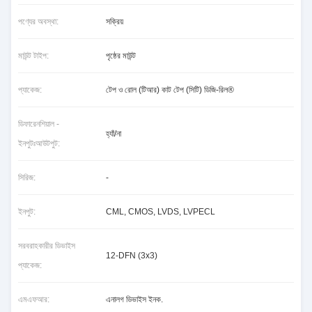
পণ্যের অবস্থা:
সক্রিয়
মাউন্ট টাইপ:
পৃষ্ঠের মাউন্ট
প্যাকেজ:
টেপ ও রোল (টিআর) কাট টেপ (সিটি) ডিজি-রিল®
ডিফারেনশিয়াল -
হ্যাঁ/না
ইনপুটঃআউটপুট:
সিরিজ:
-
ইনপুট:
CML, CMOS, LVDS, LVPECL
সরবরাহকারীর ডিভাইস
12-DFN (3x3)
প্যাকেজ:
এমএফআর:
এনালগ ডিভাইস ইনক.