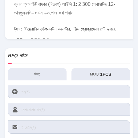
ক্লক ফ্যানাউট বাফার (বিতরণ) আইসি 1: 2 300 মেগাহার্টজ 12-
ডাব্লুএফডিএফএন এক্সপোজ করা প্যাড
ট্যাগ:
সিঙ্ক্রোনিক স্টেপ-ডাউন কনভার্টার
,
ফিল্ড প্রোগ্রামেবল গেট অ্যারে
,
RT৮০৭৭জিকিউডব্লিউ
RFQ পাঠান
1PCS
স্টক:
MOQ: