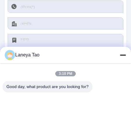
Laneya Tao
3:10 PM
জমা দিন
Good day, what product are you looking for?
আমাদের সাথে যোগাযোগ
ঠিকানা:
রুম ১২০৫-১২০৭, নংগাং বিল্ডিং, হুয়াফু রোড, ফুটিয়ান