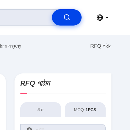
দের সম্বন্ধে
RFQ পাঠান
RFQ পাঠান
স্টক:
MOQ:
1PCS