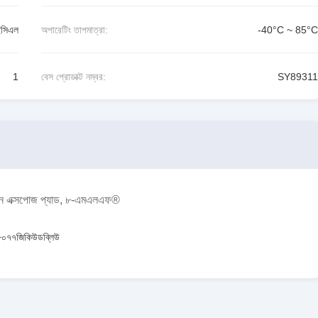
ইসিএল
অপারেটিং তাপমাত্রা:
-40°C ~ 85°C
1
বেস প্রোডাক্ট নম্বর:
SY89311
ফএন এক্সপোজ প্যাড, ৮-এমএলএফ®
০৭৭জিকিউডব্লিউ