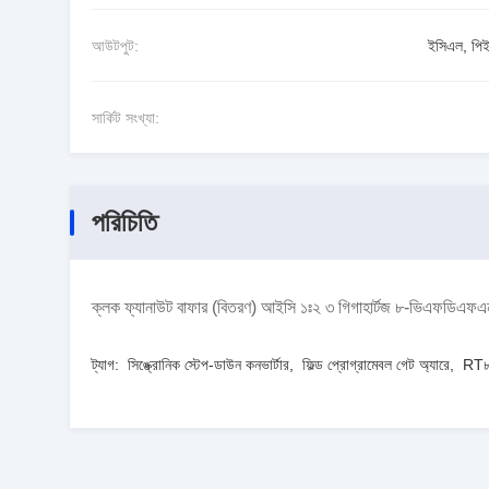
আউটপুট:
ইসিএল, পি
সার্কিট সংখ্যা:
পরিচিতি
ক্লক ফ্যানাউট বাফার (বিতরণ) আইসি ১ঃ২ ৩ গিগাহার্টজ ৮-ভিএফডিএ
ট্যাগ:
সিঙ্ক্রোনিক স্টেপ-ডাউন কনভার্টার
,
ফিল্ড প্রোগ্রামেবল গেট অ্যারে
,
RT৮