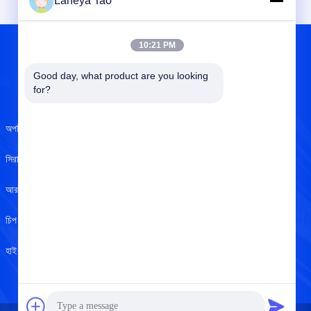
Laneya Tao
10:21 PM
Good day, what product are you looking 
আমাদের সম্বন্ধে
for?
অপটিক্যাল সেন্সর
আমাদের সম্বন্ধে
সিরামিক ক্যাপাসিটার
ISO সার্টিফিকেট
আরএফ ইন্ডাক্টর
গুণমান নিয়ন্ত্রণ
চিপ রেজিস্টর
গোপনীয়তা নীতি
হাই পাওয়ার এলইডি
সাহায্য কেন্দ্র