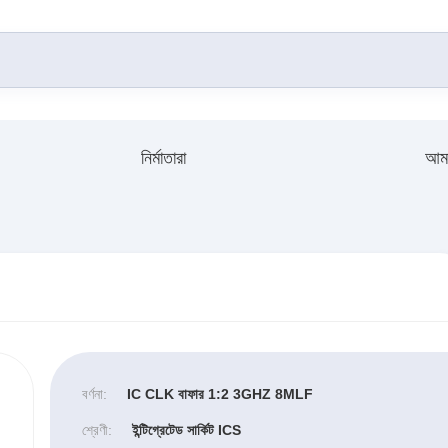
নির্মাতারা
আমা
বর্ণনা:
IC CLK বাফার 1:2 3GHZ 8MLF
শ্রেণী:
ইন্টিগ্রেটেড সার্কিট ICS