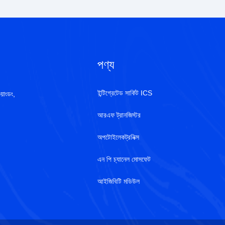
পণ্য
ইন্টিগ্রেটেড সার্কিট ICS
য়াংডং,
আরএফ ট্রানজিস্টর
অপটোইলেকট্রনিক্স
এন পি চ্যানেল মোসফেট
আইজিবিটি মডিউল