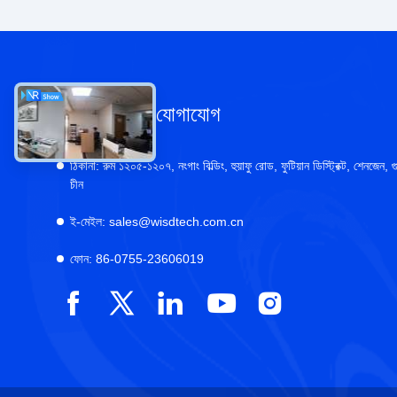
আমাদের সাথে যোগাযোগ
ঠিকানা:
রুম ১২০৫-১২০৭, নংগাং বিল্ডিং, হুয়াফু রোড, ফুটিয়ান ডিস্ট্রিক্ট, শেনজেন, গু
চীন
ই-মেইল:
sales@wisdtech.com.cn
ফোন:
86-0755-23606019