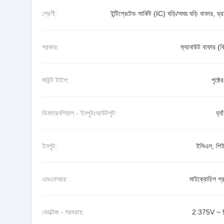
শ্রেণী:
ইন্টিগ্রেটেড সার্কিট (IC) ঘড়ি/সময় ঘড়ি বাফার, ড্
প্রকার:
ফ্যানাউট বাফার (
মাউন্ট টাইপ:
পৃষ্ঠে
ডিফারেনশিয়াল - ইনপুটঃআউটপুট:
হ্যাঁ
ইনপুট:
ইসিএল, পি
এমএফআর:
মাইক্রোচিপ প্র
ভোল্টেজ - সরবরাহ:
2.375V ~ 