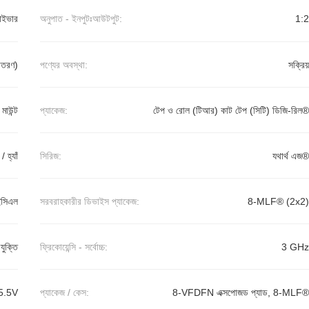
রাইভার
অনুপাত - ইনপুটঃআউটপুট:
1:2
বিতরণ)
পণ্যের অবস্থা:
সক্রিয়
র মাউন্ট
প্যাকেজ:
টেপ ও রোল (টিআর) কাট টেপ (সিটি) ডিজি-রিল®
 / হ্যাঁ
সিরিজ:
যথার্থ এজ®
ইসিএল
সরবরাহকারীর ডিভাইস প্যাকেজ:
8-MLF® (2x2)
যুক্তি
ফ্রিকোয়েন্সি - সর্বোচ্চ:
3 GHz
5.5V
প্যাকেজ / কেস:
8-VFDFN এক্সপোজড প্যাড, 8-MLF®