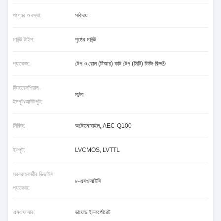
পণ্যের অবস্থা:
সক্রিয়
মাউন্ট টাইপ:
পৃষ্ঠের মাউন্ট
প্যাকেজ:
টেপ ও রোল (টিআর) কাট টেপ (সিটি) ডিজি-রিল®
ডিফারেনশিয়াল -
না/না
ইনপুটঃআউটপুট:
সিরিজ:
অটোমোবাইল, AEC-Q100
ইনপুট:
LVCMOS, LVTTL
সরবরাহকারীর ডিভাইস
৮-এসওআইসি
প্যাকেজ:
এমএফআর:
ডায়োড ইনকর্পোরেট