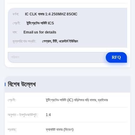
বর্ণনা:
IC CLK বাফার 1:4 250MHZ 8SOIC
শ্রেণী:
ইন্টিগ্রেটেড সার্কিট ICS
দাম:
Email us for details
মূল্যপরিশোধ পদ্ধতি:
পেপ্যাল, টিটি, ওয়েস্টার্ন ইউনিয়ন
RFQ
বিশেষ উল্লেখ
শ্রেণী:
ইন্টিগ্রেটেড সার্কিট (IC) ঘড়ি/সময় ঘড়ি বাফার, ড্রাইভার
অনুপাত - ইনপুটঃআউটপুট:
1:4
প্রকার:
ফ্যানাউট বাফার (বিতরণ)