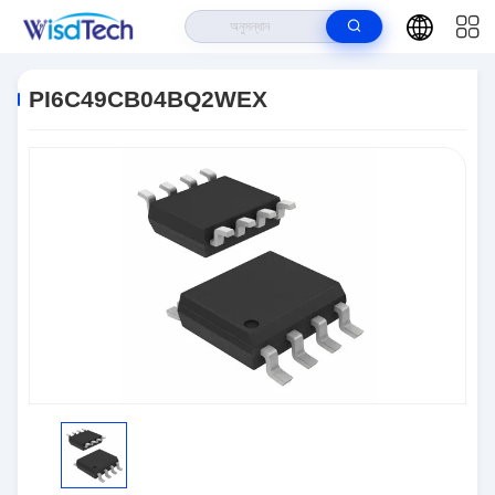
বাড়ি
>
পণ্য
>
ইন্টিগ্রেটেড সার্কিট ICS
>
PI6C49CB04BQ2WEX
PI6C49CB04BQ2WEX