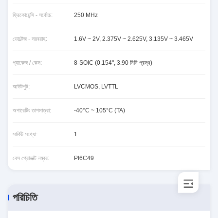
ফ্রিকোয়েন্সি - সর্বোচ্চ:
250 MHz
ভোল্টেজ - সরবরাহ:
1.6V ~ 2V, 2.375V ~ 2.625V, 3.135V ~ 3.465V
প্যাকেজ / কেস:
8-SOIC (0.154", 3.90 মিমি প্রস্থ)
আউটপুট:
LVCMOS, LVTTL
অপারেটিং তাপমাত্রা:
-40°C ~ 105°C (TA)
সার্কিট সংখ্যা:
1
বেস প্রোডাক্ট নম্বর:
PI6C49
পরিচিতি