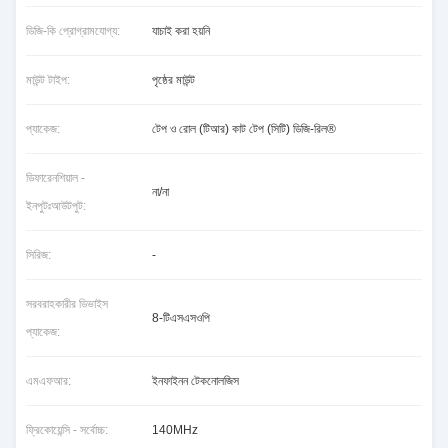
ডিজি-কি প্রোগ্রামযোগ্য:
যাচাই করা হয়নি
মাউন্ট টাইপ:
পৃষ্ঠের মাউন্ট
প্যাকেজ:
টেপ ও রোল (টিআর) কাট টেপ (সিটি) ডিজি-রিল®
ডিফারেনশিয়াল -
না/না
ইনপুটঃআউটপুট:
সিরিজ:
-
সরবরাহকারীর ডিভাইস
8-টিএসএসওপি
প্যাকেজ:
এমএফআর:
ইনফাইনন টেকনোলজিস
ফ্রিকোয়েন্সি - সর্বোচ্চ:
140MHz