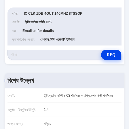
বর্ণনা:
IC CLK ZDB 4OUT 140MHZ 8TSSOP
শ্রেণী:
ইন্টিগ্রেটেড সার্কিট ICS
দাম:
Email us for details
মূল্যপরিশোধ পদ্ধতি:
পেপ্যাল, টিটি, ওয়েস্টার্ন ইউনিয়ন
RFQ
বিশেষ উল্লেখ
শ্রেণী:
ইন্টিগ্রেটেড সার্কিট (IC) ঘড়ি/সময় অ্যাপ্লিকেশন নির্দিষ্ট ঘড়ি/সময়
অনুপাত - ইনপুটঃআউটপুট:
1:4
পণ্যের অবস্থা:
সক্রিয়