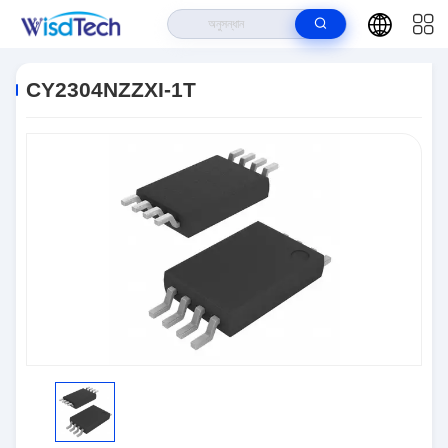
বাড়ি
>
পণ্য
>
ইন্টিগ্রেটেড সার্কিট ICS
>
CY2304NZZXI-1T
CY2304NZZXI-1T