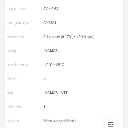
ভোল্টেজ - সরবরাহ:
3V ~ 3.6V
বেস প্রোডাক্ট নম্বর:
CY2304
প্যাকেজ / কেস:
8-টিএসএসওপি (0.173", 4.40 মিমি প্রস্থ)
আউটপুট:
LVCMOS
অপারেটিং তাপমাত্রা:
-40°C ~ 85°C
পিএলএল:
না.
ইনপুট:
LVCMOS, LVTTL
সার্কিট সংখ্যা:
1
মূল উদ্দেশ্য:
পিসিআই এক্সপ্রেস (পিসিআই)