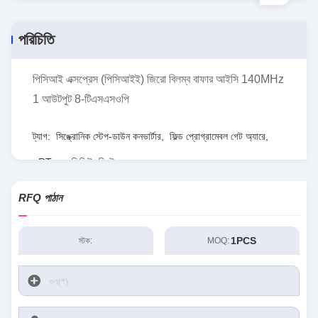
পরিচিতি
পিসিআই এক্সপ্রেস (পিসিআইই) জিরো বিলম্ব বাফার আইসি 140MHz
1 আউটপুট 8-টিএসএসওপি
ট্যাগ:
সিঙ্ক্রোনিক স্টেপ-ডাউন কনভার্টার
,
ফিল্ড প্রোগ্রামেবল গেট অ্যারে
,
RT৮০৭৭জিকিউডব্লিউ
RFQ পাঠান
1PCS
স্টক:
MOQ: