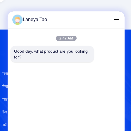
Laneya Tao
2:47 AM
Good day, what product are you looking 
আমাদের সম্বন্ধে
for?
অপটিক্যাল সেন্সর
আমাদের সম্বন্ধে
সিরামিক ক্যাপাসিটার
ISO সার্টিফিকেট
আরএফ ইন্ডাক্টর
গুণমান নিয়ন্ত্রণ
চিপ রেজিস্টর
গোপনীয়তা নীতি
হাই পাওয়ার এলইডি
সাহায্য কেন্দ্র