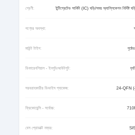
শ্রেণী:
ইন্টিগ্রেটেড সার্কিট (IC) ঘড়ি/সময় অ্যাপ্লিকেশন নির্দিষ্ট ঘড
পণ্যের অবস্থা:
মাউন্ট টাইপ:
পৃষ্ঠে
ডিফারেনশিয়াল - ইনপুটঃআউটপুট:
হ্যাঁ
সরবরাহকারীর ডিভাইস প্যাকেজ:
24-QFN (
ফ্রিকোয়েন্সি - সর্বোচ্চ:
710
বেস প্রোডাক্ট নম্বর:
SI