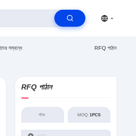
দের সম্বন্ধে
RFQ পাঠান
RFQ পাঠান
স্টক:
MOQ:
1PCS