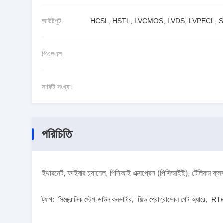
আউটপুট:
HCSL, HSTL, LVCMOS, LVDS, LVPECL, 
পিএলএল:
সার্কিট সংখ্যা:
পরিচিতি
ইথারনেট, ফাইবার চ্যানেল, পিসিআই এক্সপ্রেস (পিসিআইই), টেলি
ট্যাগ:
সিঙ্ক্রোনিক স্টেপ-ডাউন কনভার্টার
,
ফিল্ড প্রোগ্রামেবল গেট অ্যারে
,
RT৮