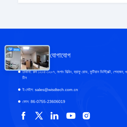
আমাদের সাথে যোগাযোগ
ঠিকানা:
রুম ১২০৫-১২০৭, নংগাং বিল্ডিং, হুয়াফু রোড, ফুটিয়ান ডিস্ট্রিক্ট, শেনজেন, গু
চীন
ই-মেইল:
sales@wisdtech.com.cn
ফোন:
86-0755-23606019