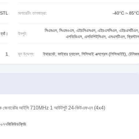
SSTL
অপারেটিং তাপমাত্রা:
-40°C ~ 85°C
সিএমএল, সিএমওএস, এইচসিএসএল, এইচএসসিএল, এইচএসটিএল,
হ্যাঁ।
ইনপুট:
এলভিডিএস, এলভিপিইসিএল, এসএসটিএল, ক্রিস্টাল
1
মূল উদ্দেশ্য:
ইথারনেট, ফাইবার চ্যানেল, পিসিআই এক্সপ্রেস (পিসিআইই), টেলিকম
কম ক্লক জেনারেটর আইসি 710MHz 1 আউটপুট 24-কিউএফএন (4x4)
০৭৭জিকিউডব্লিউ