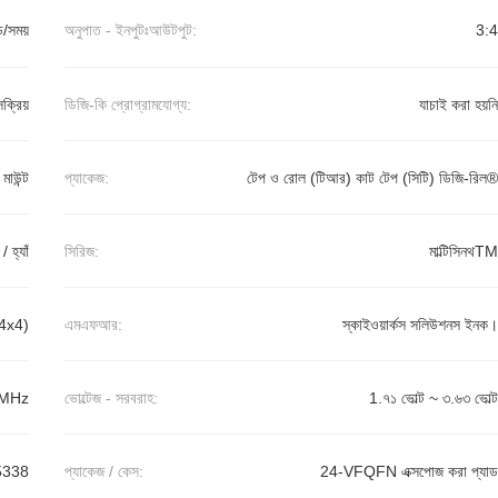
়ি/সময়
অনুপাত - ইনপুটঃআউটপুট:
3:4
সক্রিয়
ডিজি-কি প্রোগ্রামযোগ্য:
যাচাই করা হয়নি
র মাউন্ট
প্যাকেজ:
টেপ ও রোল (টিআর) কাট টেপ (সিটি) ডিজি-রিল®
 / হ্যাঁ
সিরিজ:
মাল্টিসিনথTM
4x4)
এমএফআর:
স্কাইওয়ার্কস সলিউশনস ইনক।
MHz
ভোল্টেজ - সরবরাহ:
1.৭১ ভোল্ট ~ ৩.৬৩ ভোল্ট
5338
প্যাকেজ / কেস:
24-VFQFN এক্সপোজ করা প্যাড