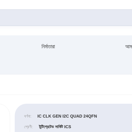
নির্মাতারা
আমা
বর্ণনা:
IC CLK GEN I2C QUAD 24QFN
শ্রেণী:
ইন্টিগ্রেটেড সার্কিট ICS