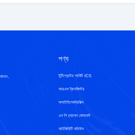
পণ্য
ইন্টিগ্রেটেড সার্কিট ICS
য়াংডং,
আরএফ ট্রানজিস্টর
অপটোইলেকট্রনিক্স
এন পি চ্যানেল মোসফেট
আইজিবিটি মডিউল