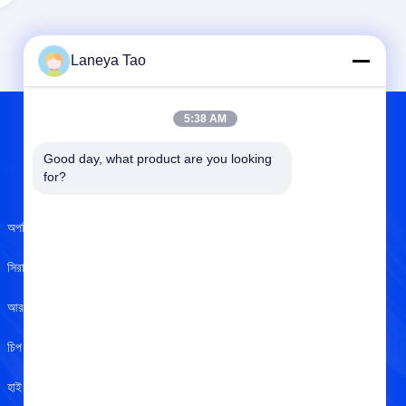
Laneya Tao
5:38 AM
Good day, what product are you looking 
আমাদের সম্বন্ধে
for?
অপটিক্যাল সেন্সর
আমাদের সম্বন্ধে
সিরামিক ক্যাপাসিটার
ISO সার্টিফিকেট
আরএফ ইন্ডাক্টর
গুণমান নিয়ন্ত্রণ
চিপ রেজিস্টর
গোপনীয়তা নীতি
হাই পাওয়ার এলইডি
সাহায্য কেন্দ্র