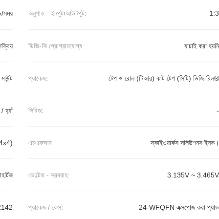
়ি/সময়
অনুপাত - ইনপুটঃআউটপুট:
1:3
সক্রিয়
ডিজি-কি প্রোগ্রামযোগ্য:
যাচাই করা হয়নি
র মাউন্ট
প্যাকেজ:
টেপ ও রোল (টিআর) কাট টেপ (সিটি) ডিজি-রিল®
 / হ্যাঁ
সিরিজ:
-
4x4)
এমএফআর:
স্কাইওয়ার্কস সলিউশনস ইনক।
হার্টজ
ভোল্টেজ - সরবরাহ:
3.135V ~ 3.465V
2142
প্যাকেজ / কেস:
24-WFQFN এক্সপোজ করা প্যাড