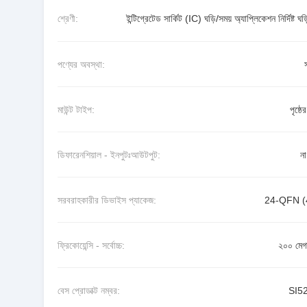
শ্রেণী:
ইন্টিগ্রেটেড সার্কিট (IC) ঘড়ি/সময় অ্যাপ্লিকেশন নির্দিষ্ট ঘড
পণ্যের অবস্থা:
মাউন্ট টাইপ:
পৃষ্ঠে
ডিফারেনশিয়াল - ইনপুটঃআউটপুট:
না
সরবরাহকারীর ডিভাইস প্যাকেজ:
24-QFN (
ফ্রিকোয়েন্সি - সর্বোচ্চ:
২০০ মেগা
বেস প্রোডাক্ট নম্বর:
SI5