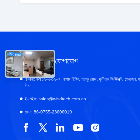
আমাদের সাথে যোগাযোগ
ঠিকানা:
রুম ১২০৫-১২০৭, নংগাং বিল্ডিং, হুয়াফু রোড, ফুটিয়ান ডিস্ট্রিক্ট, শেনজেন, গু
চীন
ই-মেইল:
sales@wisdtech.com.cn
ফোন:
86-0755-23606019