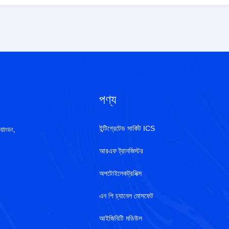
পণ্য
ইন্টিগ্রেটেড সার্কিট ICS
য়াংডং,
আরএফ ট্রানজিস্টর
অপটোইলেকট্রনিক্স
এন পি চ্যানেল মোসফেট
আইজিবিটি মডিউল