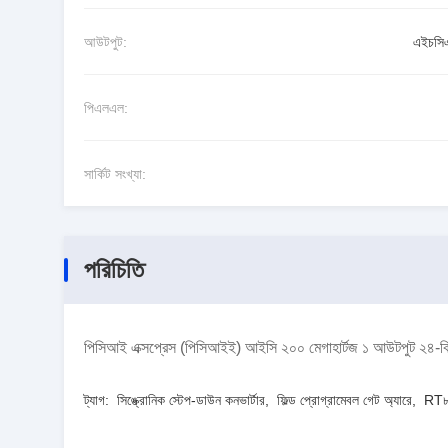
আউটপুট:
এইচসি
পিএলএল:
সার্কিট সংখ্যা:
পরিচিতি
পিসিআই এক্সপ্রেস (পিসিআইই) আইসি ২০০ মেগাহার্টজ ১ আউটপুট ২৪
ট্যাগ:
সিঙ্ক্রোনিক স্টেপ-ডাউন কনভার্টার
,
ফিল্ড প্রোগ্রামেবল গেট অ্যারে
,
RT৮