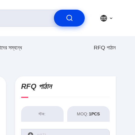
দের সম্বন্ধে
RFQ পাঠান
RFQ পাঠান
স্টক:
MOQ:
1PCS