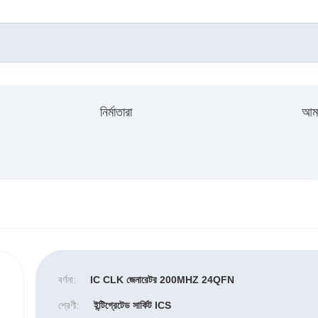
নির্মাতারা
আমা
বর্ণনা:
IC CLK জেনারেটর 200MHZ 24QFN
শ্রেণী:
ইন্টিগ্রেটেড সার্কিট ICS