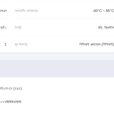
এসএল
অপারেটিং তাপমাত্রা:
-40°C ~ 85°C
হ্যাঁ।
ইনপুট:
ঘড়ি, ক্রিস্টাল
1
মূল উদ্দেশ্য:
পিসিআই এক্সপ্রেস (পিসিআই)
-কিউএফএন (৪x৪)
০৭৭জিকিউডব্লিউ