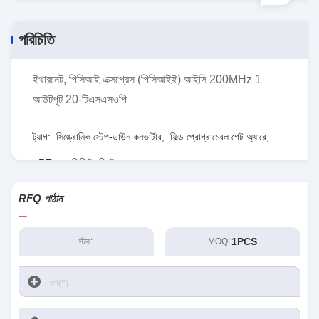
পরিচিতি
ইথারনেট, পিসিআই এক্সপ্রেস (পিসিআইই) আইসি 200MHz 1
আউটপুট 20-টিএসএসওপি
ট্যাগ:
সিঙ্ক্রোনিক স্টেপ-ডাউন কনভার্টার
,
ফিল্ড প্রোগ্রামেবল গেট অ্যারে
,
RT৮০৭৭জিকিউডব্লিউ
RFQ পাঠান
1PCS
স্টক:
MOQ: