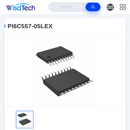
বাড়ি
>
পণ্য
>
ইন্টিগ্রেটেড সার্কিট ICS
>
PI6C557-05LEX
PI6C557-05LEX