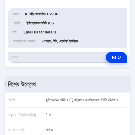
বর্ণনা:
IC ঘড়ি জেনারেটর TSSOP
শ্রেণী:
ইন্টিগ্রেটেড সার্কিট ICS
দাম:
Email us for details
মূল্যপরিশোধ পদ্ধতি:
পেপ্যাল, টিটি, ওয়েস্টার্ন ইউনিয়ন
RFQ
বিশেষ উল্লেখ
শ্রেণী:
ইন্টিগ্রেটেড সার্কিট (IC) ঘড়ি/সময় অ্যাপ্লিকেশন নির্দিষ্ট ঘড়ি/সময়
অনুপাত - ইনপুটঃআউটপুট:
1:4
পণ্যের অবস্থা:
সক্রিয়