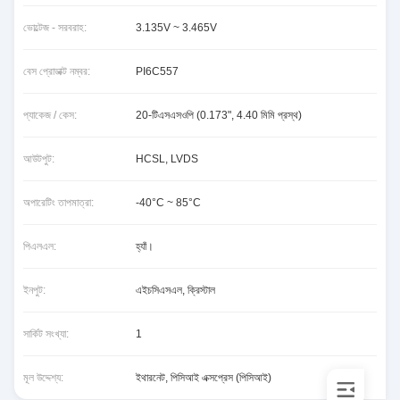
ভোল্টেজ - সরবরাহ:
3.135V ~ 3.465V
বেস প্রোডাক্ট নম্বর:
PI6C557
প্যাকেজ / কেস:
20-টিএসএসওপি (0.173", 4.40 মিমি প্রস্থ)
আউটপুট:
HCSL, LVDS
অপারেটিং তাপমাত্রা:
-40°C ~ 85°C
পিএলএল:
হ্যাঁ।
ইনপুট:
এইচসিএসএল, ক্রিস্টাল
সার্কিট সংখ্যা:
1
মূল উদ্দেশ্য:
ইথারনেট, পিসিআই এক্সপ্রেস (পিসিআই)