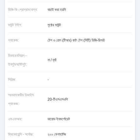
ডিজি-কি প্রোগ্রামযোগ্য:
যাচাই করা হয়নি
মাউন্ট টাইপ:
পৃষ্ঠের মাউন্ট
প্যাকেজ:
টেপ ও রোল (টিআর) কাট টেপ (সিটি) ডিজি-রিল®
ডিফারেনশিয়াল -
না / হ্যাঁ
ইনপুটঃআউটপুট:
সিরিজ:
-
সরবরাহকারীর ডিভাইস
20-টিএসএসওপি
প্যাকেজ:
এমএফআর:
ডায়োড ইনকর্পোরেট
ফ্রিকোয়েন্সি - সর্বোচ্চ:
২০০ মেগাহার্টজ