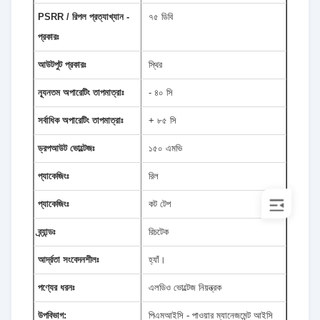
PSRR / রিপল প্রত্যাখ্যান -
৭৫ ডিবি
প্রকারঃ
আউটপুট প্রকারঃ
স্থির
ন্যূনতম অপারেটিং তাপমাত্রাঃ
- ৪০ সি
সর্বাধিক অপারেটিং তাপমাত্রাঃ
+ ৮৫ সি
ড্রপআউট ভোল্টেজঃ
১৫০ এমভি
প্যাকেজিংঃ
রিল
প্যাকেজিংঃ
কট টেপ
ব্র্যান্ডঃ
রিচটেক
আর্দ্রতা সংবেদনশীলঃ
হ্যাঁ।
পণ্যের ধরনঃ
এলডিও ভোল্টেজ নিয়ন্ত্রক
উপবিভাগ:
পিএমআইসি - পাওয়ার ম্যানেজমেন্ট আইসি