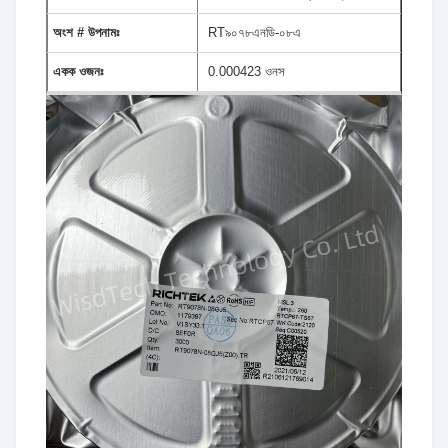
অংশ # উপনামঃ
RT৯০৭৮এনডি-০৮এ
একক ওজনঃ
0.000423 ওনস