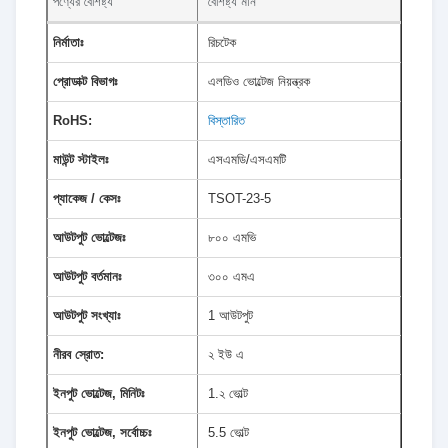
পণ্যের বৈশিষ্ট্য
বৈশিষ্ট্য মান
নির্মাতাঃ
রিচটেক
প্রোডাক্ট বিভাগঃ
এলডিও ভোল্টেজ নিয়ন্ত্রক
RoHS:
বিস্তারিত
মাউন্ট স্টাইলঃ
এসএমডি/এসএমটি
প্যাকেজ / কেসঃ
TSOT-23-5
আউটপুট ভোল্টেজঃ
৮০০ এমভি
আউটপুট বর্তমানঃ
৩০০ এমএ
আউটপুট সংখ্যাঃ
1 আউটপুট
নীরব স্রোত:
২ ইউ এ
ইনপুট ভোল্টেজ, মিনিটঃ
1.২ ভোল্ট
ইনপুট ভোল্টেজ, সর্বোচ্চঃ
5.5 ভোল্ট