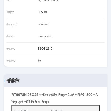
শর্ত:
নতুন*প্রথম সংস্করণ
গ্যারান্টি:
365 দিন
সীসা মুক্ত:
রোহস সম্মত
সীসা বার:
অবিলম্বে চালান
প্যাকেজ:
TSOT-23-5
প্যাকেজ:
রিল
পরিচিতি
RT9078N-08GJ5 এলডিও ভোল্টেজ নিয়ন্ত্রক 2uA আইকিউ, 300mA
নিম্ন-ড্রপ আউট লিনিয়ার নিয়ন্ত্রক