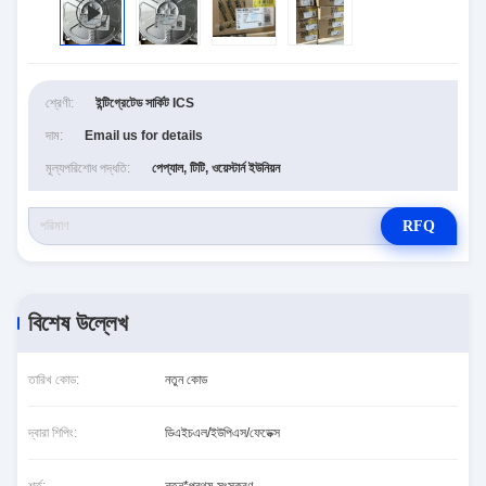
শ্রেণী:
ইন্টিগ্রেটেড সার্কিট ICS
দাম:
Email us for details
মূল্যপরিশোধ পদ্ধতি:
পেপ্যাল, টিটি, ওয়েস্টার্ন ইউনিয়ন
RFQ
বিশেষ উল্লেখ
তারিখ কোড:
নতুন কোড
দ্বারা শিপিং:
ডিএইচএল/ইউপিএস/ফেডেক্স