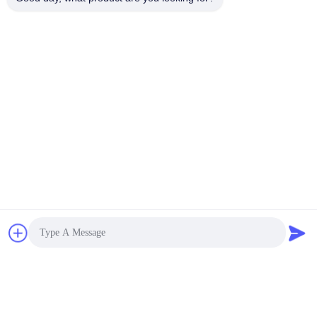
ট্যাগ:
সিঙ্ক্রোনিক স্টেপ-ডাউন কনভার্টার
,
ফিল্ড প্রোগ্রামেবল গেট অ্যারে
,
RT৮০৭৭জিকিউডব্লিউ
RFQ পাঠান
1PCS
স্টক:
MOQ: