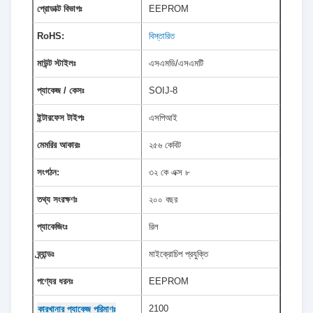
প্রোডাক্ট বিভাগঃ
EEPROM
RoHS:
বিস্তারিত
মাউন্ট স্টাইলঃ
এসএমডি/এসএমটি
প্যাকেজ / কেসঃ
SOIJ-8
ইন্টারফেস টাইপঃ
এসপিআই
মেমরির আকারঃ
২৫৬ কেবিট
সংগঠন:
৩২ কে এক্স ৮
তথ্য সংরক্ষণঃ
২০০ বছর
প্যাকেজিংঃ
রিল
ব্র্যান্ডঃ
মাইক্রোচিপ প্রযুক্তি
পণ্যের ধরনঃ
EEPROM
2100
কারখানার প্যাকেজ পরিমাণঃ