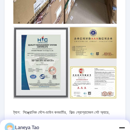
ট্যাগ:
সিঙ্ক্রোনিক স্টেপ-ডাউন কনভার্টার
,
ফিল্ড প্রোগ্রামেবল গেট অ্যারে
,
RT৮০৭৭জিকিউডব্লিউ
Laneya Tao