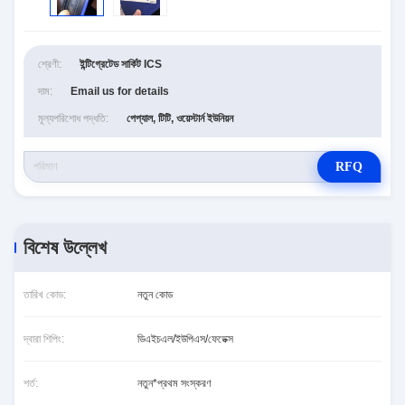
শ্রেণী:
ইন্টিগ্রেটেড সার্কিট ICS
দাম:
Email us for details
মূল্যপরিশোধ পদ্ধতি:
পেপ্যাল, টিটি, ওয়েস্টার্ন ইউনিয়ন
RFQ
বিশেষ উল্লেখ
তারিখ কোড:
নতুন কোড
দ্বারা শিপিং:
ডিএইচএল/ইউপিএস/ফেডেক্স
শর্ত:
নতুন*প্রথম সংস্করণ