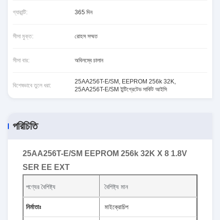
গ্যারান্টি:
365 দিন
সীসা মুক্ত:
রোহস সম্মত
সীসা বার:
অবিলম্বে চালান
25AA256T-E/SM
,
EEPROM 256k 32K
,
বিশেষভাবে তুলে ধরা:
25AA256T-E/SM ইন্টিগ্রেটেড সার্কিট আইসি
পরিচিতি
25AA256T-E/SM EEPROM 256k 32K X 8 1.8V
SER EE EXT
পণ্যের বৈশিষ্ট্য
বৈশিষ্ট্য মান
নির্মাতাঃ
মাইক্রোচিপ