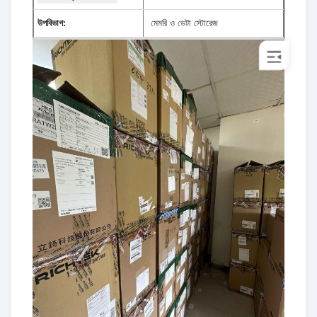
উপবিভাগ:
মেমরি ও ডেটা স্টোরেজ