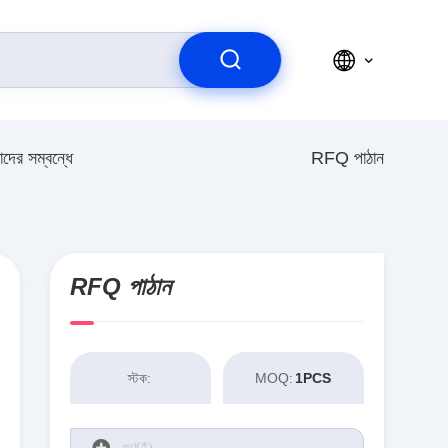
দের সম্বন্ধে
RFQ পাঠান
RFQ পাঠান
স্টক:
MOQ:
1PCS