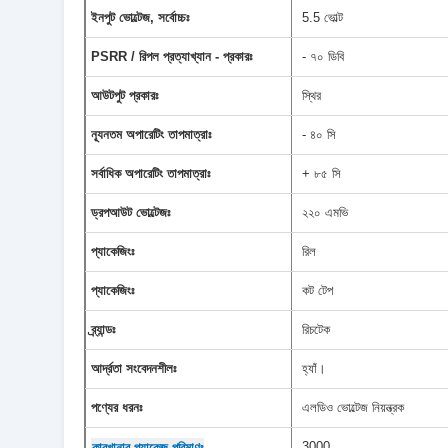
ইনপুট ভোল্টেজ, সর্বোচ্চঃ
5.5 ভোল্ট
PSRR / রিপল প্রত্যাখ্যান - প্রকারঃ
- ৭০ ডিবি
আউটপুট প্রকারঃ
স্থির
ন্যূনতম অপারেটিং তাপমাত্রাঃ
- ৪০ সি
সর্বাধিক অপারেটিং তাপমাত্রাঃ
+ ৮৫ সি
ড্রপআউট ভোল্টেজঃ
২২০ এমভি
প্যাকেজিংঃ
রিল
প্যাকেজিংঃ
কট টেপ
ব্র্যান্ডঃ
রিচটেক
আর্দ্রতা সংবেদনশীলঃ
হ্যাঁ।
পণ্যের ধরনঃ
এলডিও ভোল্টেজ নিয়ন্ত্রক
3000
কারখানার প্যাকেজ পরিমাণঃ