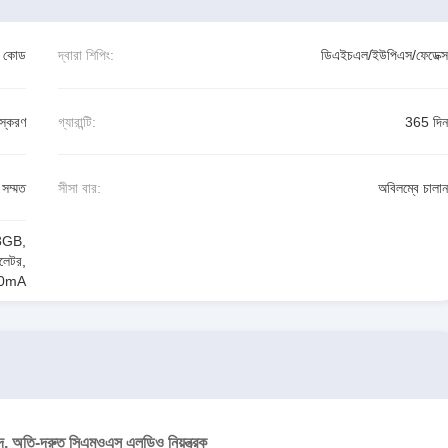
ন কোড
দ্বারা শিপিং:
ডিএইচএল/ইউপিএস/ফেডেক্স
স্করণ
গ্যারান্টি:
365 দিন
সম্মত
সীসা বার:
অবিলম্বে চালান
8GB
,
লেটর
,
300mA
 অতি-দ্রুত সিএমওএস এলডিও নিয়ন্ত্রক