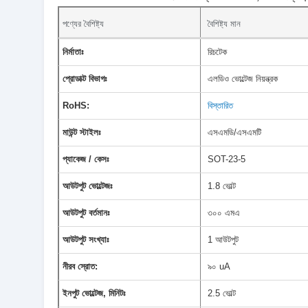
পণ্যের বৈশিষ্ট্য
বৈশিষ্ট্য মান
নির্মাতাঃ
রিচটেক
প্রোডাক্ট বিভাগঃ
এলডিও ভোল্টেজ নিয়ন্ত্রক
RoHS:
বিস্তারিত
মাউন্ট স্টাইলঃ
এসএমডি/এসএমটি
প্যাকেজ / কেসঃ
SOT-23-5
আউটপুট ভোল্টেজঃ
1.8 ভোল্ট
আউটপুট বর্তমানঃ
৩০০ এমএ
আউটপুট সংখ্যাঃ
1 আউটপুট
নীরব স্রোত:
৯০ uA
ইনপুট ভোল্টেজ, মিনিটঃ
2.5 ভোল্ট