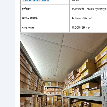
উপবিভাগ:
পিএমআইসি - পাওয়ার ম্যানেজমেন্
অংশ # উপনামঃ
RT৯১৯৩এডি-১৮এ
একক ওজনঃ
0.000459 ওনস