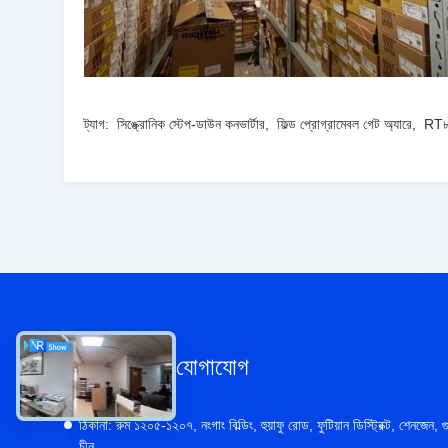
ট্যাগ:
সিঙ্ক্রোনিক স্টেপ-ডাউন কনভার্টার
,
ফিল্ড প্রোগ্রামেবল গেট অ্যারে
,
RT৮
আমাদের সাথে যোগাযোগ
ঠিকানা:
রুম ১২০৫-১২০৭, নংগাং বিল্ডিং, হুয়াফু রোড, ফুটিয়ান ডিস্ট্রিক্ট, শেনজেন, গু
চীন