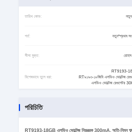
তারিখ কোড:
নতু
শর্ত:
নতুন*প্রথম সং
সীসা মুক্ত:
রোহস 
RT9193-1
বিশেষভাবে তুলে ধরা:
RT৯১৯৩-১৮জিবি এলডিও ভোল্টেজ রেগু
এলডিও ভোল্টেজ রেগুলেটর 
পরিচিতি
RT9193-18GB এলডিও ভোল্টেজ নিয়ন্ত্রক 300mA, অতি-নিম্ন শব্দ,