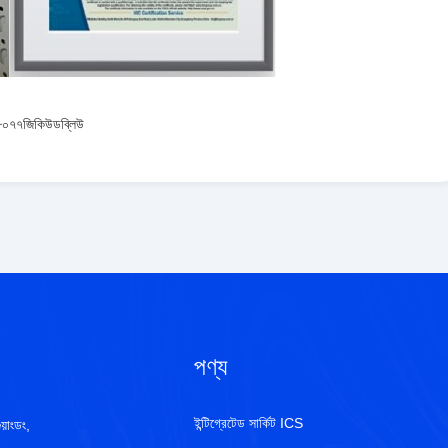
০৭৭জিকিউডব্লিউ
পণ্য
ইন্টিগ্রেটেড সার্কিট ICS
য়াংডং,