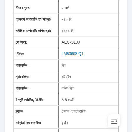
নীরব স্রোত:
৮ uA
ন্যূনতম অপারেটিং তাপমাত্রাঃ
- ৪০ সি
সর্বাধিক অপারেটিং তাপমাত্রাঃ
+১৫০ সি
যোগ্যতা:
AEC-Q100
সিরিজ:
LM53603-Q1
প্যাকেজিংঃ
রিল
প্যাকেজিংঃ
কট টেপ
প্যাকেজিংঃ
মাউস রিল
ইনপুট ভোল্টেজ, মিনিটঃ
3.5 ভোল্ট
ব্র্যান্ডঃ
টেক্সাস ইনস্ট্রুমেন্টস
আর্দ্রতা সংবেদনশীলঃ
হ্যাঁ।