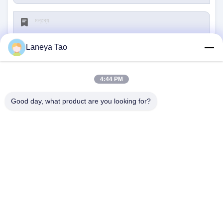
Laneya Tao
4:44 PM
জমা দিন
Good day, what product are you looking for?
আমাদের সাথে যোগাযোগ
ঠিকানা:
রুম ১২০৫-১২০৭, নংগাং বিল্ডিং, হুয়াফু রোড, ফুটিয়ান
ডিস্ট্রিক্ট, শেনজেন, গুয়াংডং, চীন
ই-মেইল:
sales@wisdtech.com.cn
ফোন:
86-0755-23606019