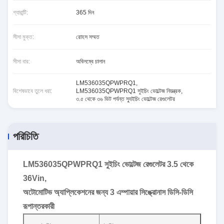
গ্যারান্টি:
365 দিন
সীসা মুক্ত:
রোহস সম্মত
সীসা বার:
অবিলম্বে চালান
LM536035QPWPRQ1
,
বিশেষভাবে তুলে ধরা:
LM536035QPWPRQ1 সুইচিং ভোল্টেজ নিয়ন্ত্রক
,
৩.৫ থেকে ৩৬ ভিট পর্যন্ত স্যুইচিং ভোল্টেজ রেগুলেটর
পরিচিতি
LM536035QPWPRQ1 সুইচিং ভোল্টেজ রেগুলেটর 3.5 থেকে
36Vin,
অটোমোটিভ অ্যাপ্লিকেশনের জন্য 3 এম্পায়ার সিঙ্ক্রোনাস ডিসি-ডিসি
রূপান্তরকারী