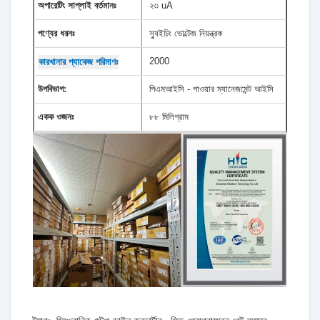
অপারেটিং সাপ্লাই বর্তমানঃ
২৩ uA
পণ্যের ধরনঃ
স্যুইচিং ভোল্টেজ নিয়ন্ত্রক
2000
কারখানার প্যাকেজ পরিমাণঃ
উপবিভাগ:
পিএমআইসি - পাওয়ার ম্যানেজমেন্ট আইসি
একক ওজনঃ
৮৮ মিলিগ্রাম