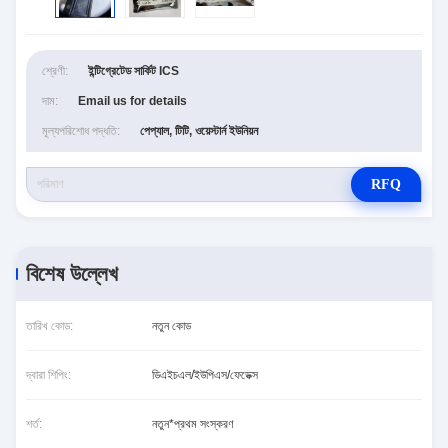
শ্রেণী:
ইন্টিগ্রেটেড সার্কিট ICS
দাম:
Email us for details
মূল্যপরিশোধ পদ্ধতি:
পেপ্যাল, টিটি, ওয়েস্টার্ন ইউনিয়ন
RFQ
বিশেষ উল্লেখ
তারিখ কোড:
নতুন কোড
দ্বারা শিপিং:
ডিএইচএল/ইউপিএস/ফেডেক্স
শর্ত:
নতুন*প্রথম সংস্করণ