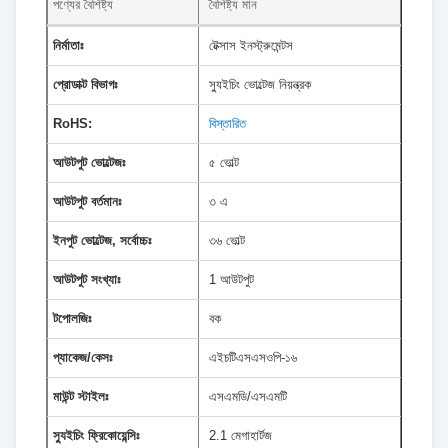
পণ্যের বৈশিষ্ট্য
বৈশিষ্ট্য মান
নির্মাতাঃ
টেক্সাস ইনস্ট্রুমেন্টস
প্রোডাক্ট বিভাগঃ
স্যুইচিং ভোল্টেজ নিয়ন্ত্রক
RoHS:
বিস্তারিত
আউটপুট ভোল্টেজঃ
৫ ভোল্ট
আউটপুট বর্তমানঃ
৩ এ
ইনপুট ভোল্টেজ, সর্বোচ্চঃ
৩৬ ভোল্ট
আউটপুট সংখ্যাঃ
1 আউটপুট
টপোলজিঃ
বক
প্যাকেজ/কেসঃ
এইচটিএসএসওপি-১৬
মাউন্ট স্টাইলঃ
এসএমডি/এসএমটি
স্যুইচিং ফ্রিকোয়েন্সিঃ
2.1 মেগাহার্টজ