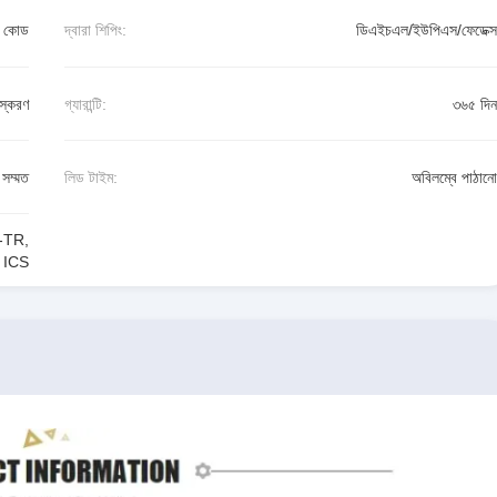
¢F
ষ কোড
দ্বারা শিপিং:
ডিএইচএল/ইউপিএস/ফেডেক্স
= গোল্ড ফ্লোর
ধূসর
যোগাযোগের সময়,
লেজ উপর ম্যাট টিন
(৫.০৮)
শনের সংখ্যা x
.200
এক্স
২.০০.0787
স্করণ
গ্যারান্টি:
৩৬৫ দিন
(5,71)
02
.225
২.০০
.0787
সম্মত
লিড টাইম:
অবিলম্বে পাঠানো
¢P
(০.৫১)
01
.020
২.১৩
.084
-TR
,
(০.৮১)
২.২৬
.032
িট ICS
.089
(০.৬৪)
(৫.১৬)
.025
.203
ডিআইএ
₹০২
(০.৫১)
¢A
.020