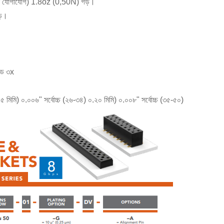
র একক যোগাযোগ) 1.8oz (0,50N) গড়।
ড়।
ন্ড ৩x
৫ মিমি) ০.০০৬" সর্বোচ্চ (২৬-৩৪) ০.২০ মিমি) ০.০০৮" সর্বোচ্চ (৩৫-৫০)