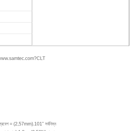
 দেখুন www.samtec.com?CLT
প্রবেশ = (2,57mm).101" সর্বনিম্ন