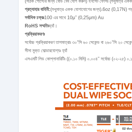
(সঠিক পোস্টের জন্য বোর্ড বেধ যোগ করুন) ইনসেট ফোর্সঃ (শুধুমাত্
প্রত্যাহার বাহিনী:
(শুধুমাত্র একক যোগাযোগের জন্য).6oz (0,17N) গ
সর্বাধিক চক্রঃ
100 এর সাথে 10μ" (0,25μm) Au
RoHS সম্মতিঃ
হ্যাঁ।
প্রক্রিয়াকরণঃ
সর্বোচ্চ প্রক্রিয়াকরণ তাপমাত্রাঃ ৩০°সি ৬০ সেকেন্ড বা ২৬০°সি ২০ সেকে
সীসা মুক্ত সোল্ডারযোগ্যঃ হ্যাঁ
এসএমটি লিড কোপ্লানারিটিঃ ((০.১০ মিমি) ০.০০৪" সর্বোচ্চ (০২-২৫) ০.১