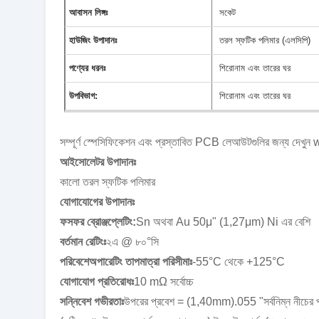
আবাসন লিঙ্গঃ
সকেট
হাউজিং উপাদানঃ
তরল স্ফটিক পলিমার (এলসিপি)
পণ্যের ধরনঃ
শিরোনাম এবং তারের ঘর
উপবিভাগ:
শিরোনাম এবং তারের ঘর
সম্পূর্ণ স্পেসিফিকেশন এবং প্রস্তাবিত PCB লেআউটগুলির জন্য
আইসোলেটর উপাদানঃ
কালো তরল স্ফটিক পলিমার
যোগাযোগের উপাদানঃ
ফসফর ব্রোঞ্জপ্লেটিং:
Sn অথবা Au 50μ" (1,27μm) Ni এর বেশি
বর্তমান রেটিংঃ
২এ @ ৮০°সি
পরিবেশেঅপারেটিং তাপমাত্রা পরিসীমাঃ
-55°C থেকে +125°C
যোগাযোগ প্রতিরোধঃ
10 mΩ সর্বোচ্চ
সন্নিবেশ গভীরতাঃ
উপরের প্রবেশ = (1,40mm).055 "সর্বনিম্ন নীচের 