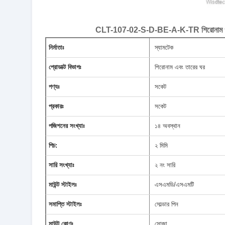
CLT-107-02-S-D-BE-A-K-TR শিরোনাম ওয়্যার 
নির্মাতাঃ
স্যামটেক
প্রোডাক্ট বিভাগঃ
শিরোনাম এবং তারের ঘর
পণ্যঃ
সকেট
প্রকারঃ
সকেট
পজিশনের সংখ্যাঃ
১৪ অবস্থান
পিচ:
২ মিমি
সারি সংখ্যাঃ
২ নং সারি
মাউন্ট স্টাইলঃ
এসএমডি/এসএমটি
সমাপ্তি স্টাইলঃ
সোল্ডার পিন
মাউন্ট কোণঃ
সোজা