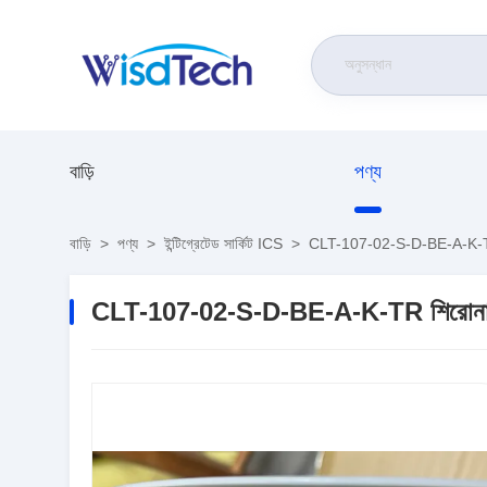
এফ-২০৮
বাড়ি
পণ্য
বাড়ি
>
পণ্য
>
ইন্টিগ্রেটেড সার্কিট ICS
>
CLT-107-02-S-D-BE-A-K-TR শিরো
CLT-107-02-S-D-BE-A-K-TR শিরোনাম ওয়্য
স্পেসিফিকেশন
সম্পূর্ণ স্পেসিফিকেশন এবং
প্রস্তাবিত পিসিবি লেআউট
দেখুন www.samtec.com
আইসোলেটর উপাদানঃ
কালো তরল স্ফটিক
পলিমার