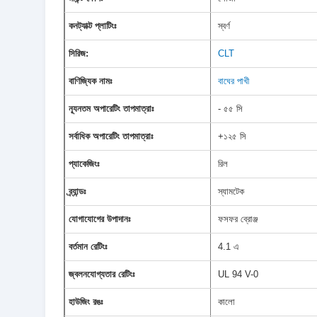
কনট্যাক্ট প্লাটিংঃ
স্বর্ণ
সিরিজ:
CLT
বাণিজ্যিক নামঃ
বাঘের পাখী
ন্যূনতম অপারেটিং তাপমাত্রাঃ
- ৫৫ সি
সর্বাধিক অপারেটিং তাপমাত্রাঃ
+১২৫ সি
প্যাকেজিংঃ
রিল
ব্র্যান্ডঃ
স্যামটেক
যোগাযোগের উপাদানঃ
ফসফর ব্রোঞ্জ
বর্তমান রেটিংঃ
4.1 এ
জ্বলনযোগ্যতার রেটিংঃ
UL 94 V-0
হাউজিং রঙঃ
কালো