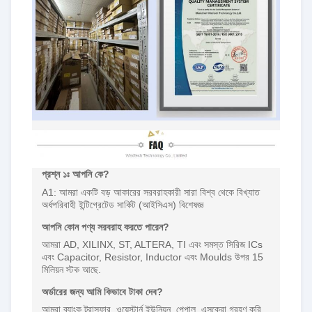
প্রশ্ন ১ঃ আপনি কে?
A1: আমরা একটি বড় আকারের সরবরাহকারী সারা বিশ্ব থেকে বিখ্যাত
অর্ধপরিবাহী ইন্টিগ্রেটেড সার্কিট (আইসিএস) বিশেষজ্ঞ
আপনি কোন পণ্য সরবরাহ করতে পারেন?
আমরা AD, XILINX, ST, ALTERA, TI এবং সমস্ত সিরিজ ICs
এবং Capacitor, Resistor, Inductor এবং Moulds উপর 15
মিলিয়ন স্টক আছে.
অর্ডারের জন্য আমি কিভাবে টাকা দেব?
আমরা ব্যাংক ট্রান্সফার, ওয়েস্টার্ন ইউনিয়ন, পেপাল, এসক্রো গ্রহণ করি