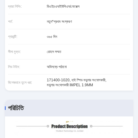
দ্বারা শিপিং:
ডিএইচএল/ইউপিএস/ফেডেক্স
শর্ত:
নতুন*প্রথম সংস্করণ
গ্যারান্টি:
৩৬৫ দিন
সীসা মুক্ত:
রোহস সম্মত
লিড টাইম:
অবিলম্বে পাঠানো
171400-1020
,
হাই স্পিড মডুলার সংযোগকারী
,
বিশেষভাবে তুলে ধরা:
মডুলার সংযোগকারী IMPEL 1.9MM
পরিচিতি