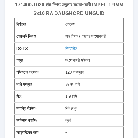
171400-1020 হাই স্পিড মডুলার সংযোগকারী IMPEL 1.9MM
6x10 RA DAUGHCRD UNGUID
নির্মাতাঃ
মোলেক্স
প্রোডাক্ট বিভাগঃ
হাই স্পিড / মডুলার সংযোগকারী
RoHS:
বিস্তারিত
পণ্যঃ
সংযোগকারী মডিউল
পজিশনের সংখ্যাঃ
120 অবস্থান
সারি সংখ্যাঃ
১২ নং সারি
পিচ:
1.9 মিমি
সমাপ্তি স্টাইলঃ
ফিট চাপুন
কনট্যাক্ট প্লাটিংঃ
স্বর্ণ
আনুষাঙ্গিকের ধরনঃ
-