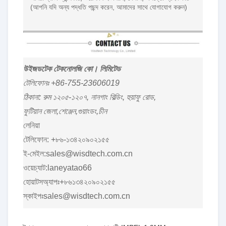
(আপনি যদি অন্য পদ্ধতি পছন্দ করেন, আমাদের সাথে যোগাযোগ করুন)
উইজডটেক টেকনোলজি কো। লিমিটেড
টেলিফোনঃ +86-755-23606019
ঠিকানা: রুম ১২০৫-১২০৭, নানগাং বিল্ডিং, হুয়াফু রোড,
ফুটিয়ান জেলা,শেঞ্জেন,গুয়াংডং,চীন
লেনিয়া
টেলিফোন: +৮৬-১৩৪২০৯০২১৫৫
ই-মেইল:sales@wisdtech.com.cn
ওয়েচ্যাট:laneyatao66
হোয়াটসঅ্যাপঃ+৮৬১৩৪২০৯০২১৫৫
স্কাইপঃsales@wisdtech.com.cn