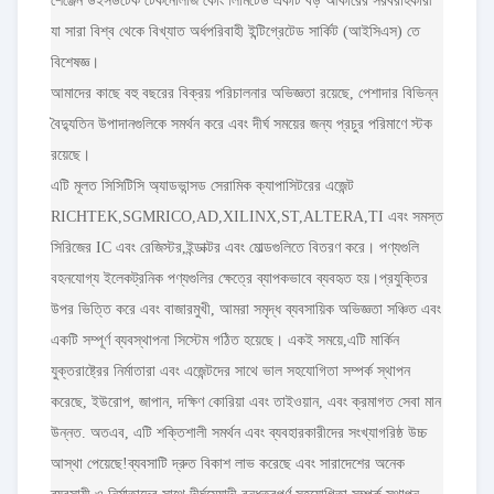
শেঞ্জেন উইসডটেক টেকনোলজি কোং লিমিটেড একটি বড় আকারের সরবরাহকারী
যা সারা বিশ্ব থেকে বিখ্যাত অর্ধপরিবাহী ইন্টিগ্রেটেড সার্কিট (আইসিএস) তে
বিশেষজ্ঞ।
আমাদের কাছে বহু বছরের বিক্রয় পরিচালনার অভিজ্ঞতা রয়েছে, পেশাদার বিভিন্ন
বৈদ্যুতিন উপাদানগুলিকে সমর্থন করে এবং দীর্ঘ সময়ের জন্য প্রচুর পরিমাণে স্টক
রয়েছে।
এটি মূলত সিসিটিসি অ্যাডভান্সড সেরামিক ক্যাপাসিটরের এজেন্ট
RICHTEK,SGMRICO,AD,XILINX,ST,ALTERA,TI এবং সমস্ত
সিরিজের IC এবং রেজিস্টর,ইন্ডাক্টর এবং মোল্ডগুলিতে বিতরণ করে। পণ্যগুলি
বহনযোগ্য ইলেকট্রনিক পণ্যগুলির ক্ষেত্রে ব্যাপকভাবে ব্যবহৃত হয়।প্রযুক্তির
উপর ভিত্তি করে এবং বাজারমুখী, আমরা সমৃদ্ধ ব্যবসায়িক অভিজ্ঞতা সঞ্চিত এবং
একটি সম্পূর্ণ ব্যবস্থাপনা সিস্টেম গঠিত হয়েছে। একই সময়ে,এটি মার্কিন
যুক্তরাষ্ট্রের নির্মাতারা এবং এজেন্টদের সাথে ভাল সহযোগিতা সম্পর্ক স্থাপন
করেছে, ইউরোপ, জাপান, দক্ষিণ কোরিয়া এবং তাইওয়ান, এবং ক্রমাগত সেবা মান
উন্নত. অতএব, এটি শক্তিশালী সমর্থন এবং ব্যবহারকারীদের সংখ্যাগরিষ্ঠ উচ্চ
আস্থা পেয়েছে!ব্যবসাটি দ্রুত বিকাশ লাভ করেছে এবং সারাদেশের অনেক