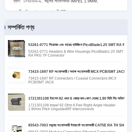
ট্যাগ:
১৭৭৫৩৩৩-৬
,
মডুলার সংযোগকারী IMPEL 1.9MM
,
ভারী দায়িত্ব পাওয়ার সংযোগকারী 2P
সম্পর্কিত পণ্য
53261-0771 শিরোনাম এবং তারের হাউজিংস PicoBlade1.25 SMT RA PKG 7
53261-0771 Headers & Wire Housings PicoBlade1.25 SMT
RA PKG 7P Connector
73415-1697 RF সংযোগকারী / সমাক্ষ সংযোগকারী MCX PCB/SMT JACK
73415-1697 RF Connectors / Coaxial Connectors MCX
PCB/SMT JACK
1721301108 ইমপেল 92 ওহম 6 জোড়া ডান-কোণ হেডার 1.90 মিমি পিচ অনির্দেশিত আরএ
1721301108 Impel 92 Ohm 6 Pair Right-Angle Header
1.90mm Pitch UnguidedRF Interconnects
85543-7003 মডুলার সংযোগকারী ইথারনেট সংযোগকারী CAT5E RA TH S