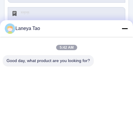
Laneya Tao
5:42 AM
জমা দিন
Good day, what product are you looking for?
আমাদের সাথে যোগাযোগ
ঠিকানা:
রুম ১২০৫-১২০৭, নংগাং বিল্ডিং, হুয়াফু রোড, ফুটিয়ান
ডিস্ট্রিক্ট, শেনজেন, গুয়াংডং, চীন
ই-মেইল:
sales@wisdtech.com.cn
ফোন:
86-0755-23606019