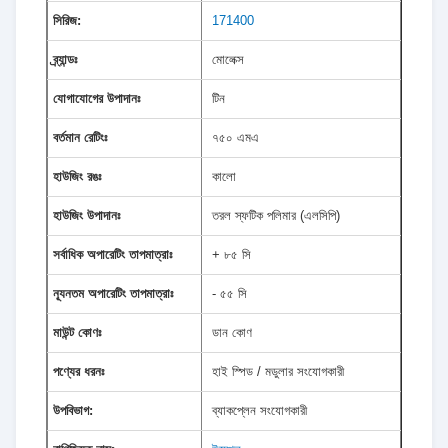
সিরিজ:
171400
ব্র্যান্ডঃ
মোলেক্স
যোগাযোগের উপাদানঃ
টিন
বর্তমান রেটিংঃ
৭৫০ এমএ
হাউজিং রঙঃ
কালো
হাউজিং উপাদানঃ
তরল স্ফটিক পলিমার (এলসিপি)
সর্বাধিক অপারেটিং তাপমাত্রাঃ
+ ৮৫ সি
ন্যূনতম অপারেটিং তাপমাত্রাঃ
- ৫৫ সি
মাউন্ট কোণঃ
ডান কোণ
পণ্যের ধরনঃ
হাই স্পিড / মডুলার সংযোগকারী
উপবিভাগ:
ব্যাকপ্লেন সংযোগকারী