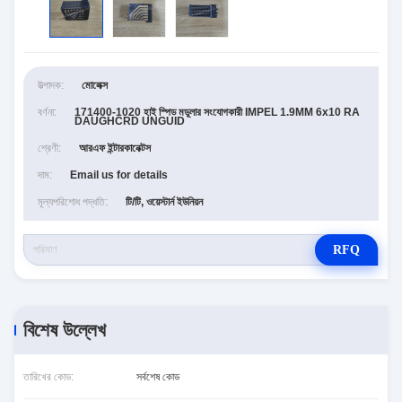
উত্পাদক:
মোলেক্স
বর্ণনা:
171400-1020 হাই স্পিড মডুলার সংযোগকারী IMPEL 1.9MM 6x10 RA
DAUGHCRD UNGUID
শ্রেণী:
আরএফ ইন্টারকানেক্টস
দাম:
Email us for details
মূল্যপরিশোধ পদ্ধতি:
টি/টি, ওয়েস্টার্ন ইউনিয়ন
RFQ
বিশেষ উল্লেখ
তারিখের কোড:
সর্বশেষ কোড