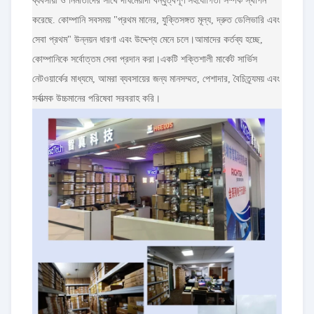
ব্যবসায়ী ও নির্মাতাদের সাথে দীর্ঘমেয়াদী বন্ধুত্বপূর্ণ সহযোগিতা সম্পর্ক স্থাপন
করেছে. কোম্পানি সবসময় "প্রথম মানের, যুক্তিসঙ্গত মূল্য, দ্রুত ডেলিভারি এবং
সেবা প্রথম" উন্নয়ন ধারণা এবং উদ্দেশ্য মেনে চলে।আমাদের কর্তব্য হচ্ছে,
কোম্পানিকে সর্বোত্তম সেবা প্রদান করা।একটি শক্তিশালী মার্কেট সার্ভিস
নেটওয়ার্কের মাধ্যমে, আমরা ব্যবসায়ের জন্য মানসম্মত, পেশাদার, বৈচিত্র্যময় এবং
সর্বাত্মক উচ্চমানের পরিষেবা সরবরাহ করি।