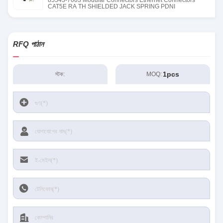
85543-7003 Modular Connectors Ethernet Connectors
CAT5E RA TH SHIELDED JACK SPRING PDNI
RFQ পাঠান
1pcs
স্টক:
MOQ: