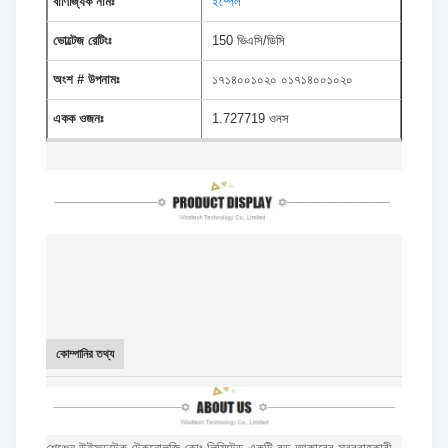
বাণিজ্যিক নামঃ
ইম্পেল
ভোল্টেজ রেটিংঃ
150 ভিএসি/ডিসি
অংশ # উপনামঃ
১৭১৪০০১০২০ ০১৭১৪০০১০২০
একক ওজনঃ
1.727719 ওনস
কোম্পানির তথ্য