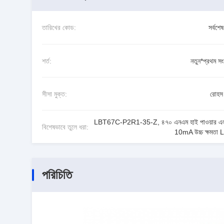
তারিখের কোড:
সর্বশে
শর্ত:
নতুন*প্রথম সং
সীসা মুক্ত:
রোহস 
LBT67C-P2R1-35-Z
,
৪৭০ এনএম হাই পাওয়ার এ
বিশেষভাবে তুলে ধরা:
10mA উচ্চ ক্ষমতা
পরিচিতি