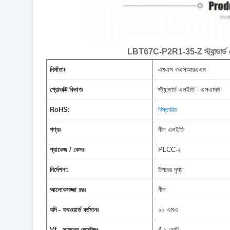
LBT67C-P2R1-35-Z স্ট্যান্ডার
নির্মাতাঃ
এমএস ওএসআরএএম
প্রোডাক্ট বিভাগঃ
স্ট্যান্ডার্ড এলইডি - এসএমডি
RoHS:
বিস্তারিত
পণ্যঃ
নীল এলইডি
প্যাকেজ / কেসঃ
PLCC-২
নির্দেশনা:
উপরের দৃশ্য
আলোকসজ্জা রঙঃ
নীল
যদি - ফরওয়ার্ড বর্তমানঃ
২০ এমএ
Vf - সামনের ভোল্টেজঃ
4.১ ভোল্ট