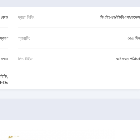
ষ কোড
দ্বারা শিপিং:
ডিএইচএল/ইউপিএস/ফেডেক্স
স্করণ
গ্যারান্টি:
৩৬৫ দিন
সম্মত
লিড টাইম:
অবিলম্বে পাঠানো
লইডি
,
 LEDs