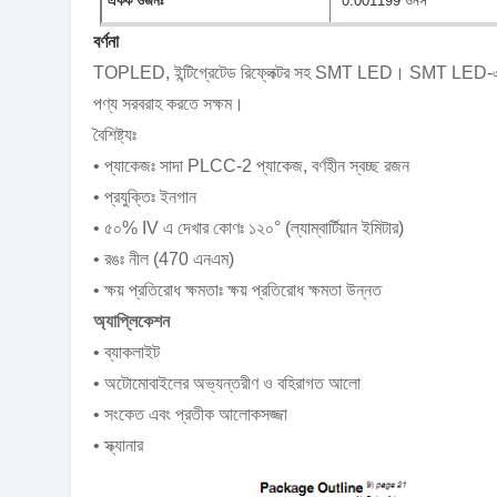
একক ওজনঃ
0.001199 ওনস
বর্ণনা
TOPLED, ইন্টিগ্রেটেড রিফ্লেক্টর সহ SMT LED। SMT LED-এ আমাদ
পণ্য সরবরাহ করতে সক্ষম।
বৈশিষ্ট্যঃ
• প্যাকেজঃ সাদা PLCC-2 প্যাকেজ, বর্ণহীন স্বচ্ছ রজন
• প্রযুক্তিঃ ইনগান
• ৫০% IV এ দেখার কোণঃ ১২০° (ল্যাম্বার্টিয়ান ইমিটার)
• রঙঃ নীল (470 এনএম)
• ক্ষয় প্রতিরোধ ক্ষমতাঃ ক্ষয় প্রতিরোধ ক্ষমতা উন্নত
অ্যাপ্লিকেশন
• ব্যাকলাইট
• অটোমোবাইলের অভ্যন্তরীণ ও বহিরাগত আলো
• সংকেত এবং প্রতীক আলোকসজ্জা
• স্ক্যানার