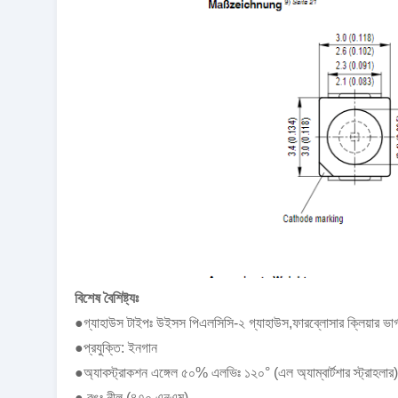
বিশেষ বৈশিষ্ট্যঃ
●গ্যাহাউস টাইপঃ উইসস পিএলসিসি-২ গ্যাহাউস,ফারব্লোসার ক্লিয়ার ভার্
●প্রযুক্তি: ইনগান
●অ্যাবস্ট্রাকশন এঙ্গেল ৫০% এলভিঃ ১২০° (এল অ্যাম্বার্টশার স্ট্রাহলার)
● রঙঃ নীল (৪৭০ এনএম)