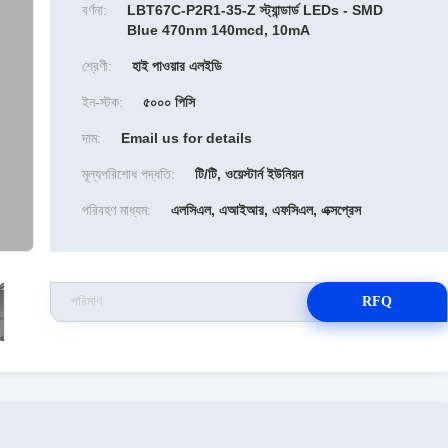
বর্ণনা:
LBT67C-P2R1-35-Z স্ট্যান্ডার্ড LEDs - SMD
Blue 470nm 140mcd, 10mA
শ্রেণী:
হাই পাওয়ার এলইডি
ইন-স্টক:
৫০০০ পিসি
দাম:
Email us for details
মূল্যপরিশোধ পদ্ধতি:
টি/টি, ওয়েস্টার্ন ইউনিয়ন
পরিবহণ মাধ্যম:
এলসিএল, এআইআর, এফসিএল, এক্সপ্রেস
RFQ