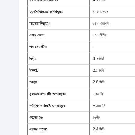
তরঙ্গদৈর্ঘ্য/রঙের তাপমাত্রাঃ
৪৭০ এনএম
আলোর তীব্রতা:
১৪০ এমসিডি
দেখার কোণঃ
১২০ ডিগ্রি
পাওয়ার রেটিংঃ
-
দৈর্ঘ্যঃ
3.২ মিমি
উচ্চতা:
2.১ মিমি
প্রস্থঃ
2.8 মিমি
ন্যূনতম অপারেটিং তাপমাত্রাঃ
- ৪০ সি
সর্বাধিক অপারেটিং তাপমাত্রাঃ
+১০০ সি
লেন্সের রঙঃ
রঙহীন
লেন্সের মাত্রা:
2.4 মিমি