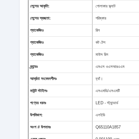
লেন্সের আকৃতি:
গোলাকার ফ্ল্যাট
লেন্সের স্বচ্ছতা:
পরিষ্কার
প্যাকেজিংঃ
রিল
প্যাকেজিংঃ
কট টেপ
প্যাকেজিংঃ
মাউস রিল
ব্র্যান্ডঃ
এমএস ওএসআরএএম
আর্দ্রতা সংবেদনশীলঃ
হ্যাঁ।
মাউন্ট স্টাইলঃ
এসএমডি/এসএমটি
পণ্যের ধরনঃ
LED - স্ট্যান্ডার্ড
উপবিভাগ:
এলইডি
অংশ # উপনামঃ
Q65110A1857