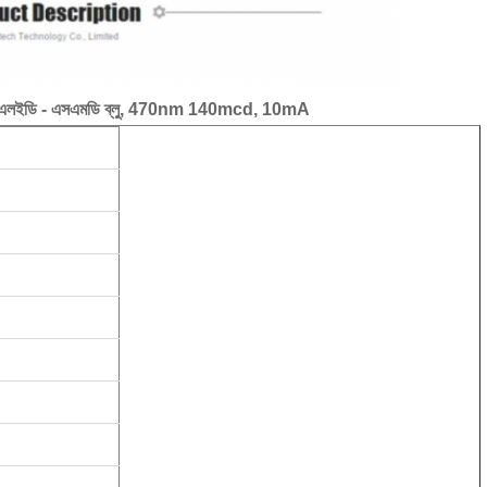
্ড এলইডি - এসএমডি ব্লু, 470nm 140mcd, 10mA