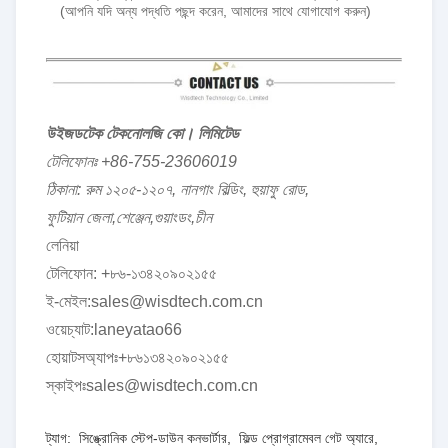
(আপনি যদি অন্য পদ্ধতি পছন্দ করেন, আমাদের সাথে যোগাযোগ করুন)
উইজডটেক টেকনোলজি কো। লিমিটেড
টেলিফোনঃ +86-755-23606019
ঠিকানা: রুম ১২০৫-১২০৭, নানগাং বিল্ডিং, হুয়াফু রোড,
ফুটিয়ান জেলা,শেঞ্জেন,গুয়াংডং,চীন
লেনিয়া
টেলিফোন: +৮৬-১৩৪২০৯০২১৫৫
ই-মেইল:sales@wisdtech.com.cn
ওয়েচ্যাট:laneyatao66
হোয়াটসঅ্যাপঃ+৮৬১৩৪২০৯০২১৫৫
স্কাইপঃsales@wisdtech.com.cn
ট্যাগ:
সিঙ্ক্রোনিক স্টেপ-ডাউন কনভার্টার
,
ফিল্ড প্রোগ্রামেবল গেট অ্যারে
,