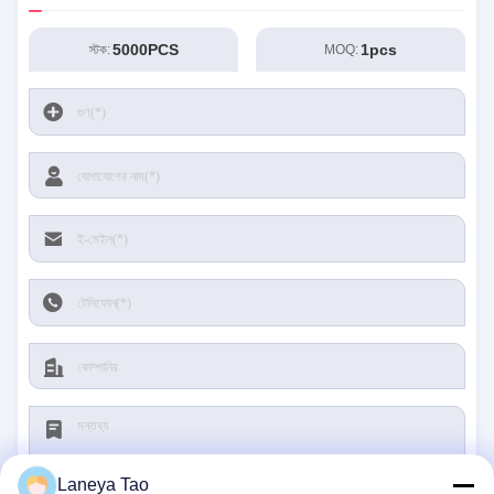
5000PCS
1pcs
স্টক:
MOQ:
Laneya Tao