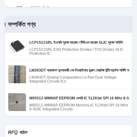
RT৮০৭৭জিকিউডব্লিউ
সম্পর্কিত পণ্য
LCP1521SRL ইএসডি সুরক্ষা ডায়োড / টিভিএস ডায়োড SLIC সুরক্ষা আইসি
LCP1521SRL ESD Protection Diodes / TVS Diodes SLIC
Protection IC
LM393DT অ্যানালগ তুলনাকারী লো-পিওয়াইআর ডুয়াল ভোল্টেজ ইন্টিগ্রেটেড সার্কিট আইসি
LM393DT Analog Comparators Lo-Pwr Dual Voltage
Integrated Circuits ICs
M95512-WMN6P EEPROM মেমরি IC 512Kbit SPI 16 MHz 8-SOIC ইন্টিগ্র
M95512-WMN6P EEPROM Memory IC 512Kbit SPI 16 MHz
8-SOIC Integrated Circuits
RFQ পাঠান