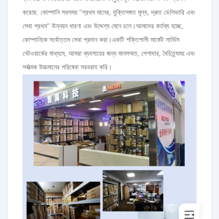
করেছে. কোম্পানি সবসময় "প্রথম মানের, যুক্তিসঙ্গত মূল্য, দ্রুত ডেলিভারি এবং
সেবা প্রথম" উন্নয়ন ধারণা এবং উদ্দেশ্য মেনে চলে।আমাদের কর্তব্য হচ্ছে,
কোম্পানিকে সর্বোত্তম সেবা প্রদান করা।একটি শক্তিশালী মার্কেট সার্ভিস
নেটওয়ার্কের মাধ্যমে, আমরা ব্যবসায়ের জন্য মানসম্মত, পেশাদার, বৈচিত্র্যময় এবং
সর্বাত্মক উচ্চমানের পরিষেবা সরবরাহ করি।