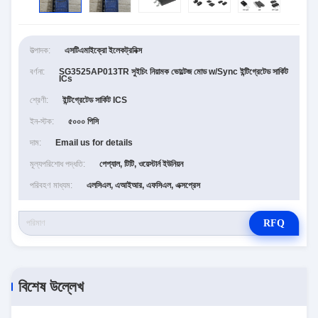
উত্পাদক:
এসটিএমাইক্রো ইলেকট্রনিক্স
বর্ণনা:
SG3525AP013TR সুইচিং নিয়ামক ভোল্টেজ মোড w/Sync ইন্টিগ্রেটেড সার্কিট
ICs
শ্রেণী:
ইন্টিগ্রেটেড সার্কিট ICS
ইন-স্টক:
৫০০০ পিসি
দাম:
Email us for details
মূল্যপরিশোধ পদ্ধতি:
পেপ্যাল, টিটি, ওয়েস্টার্ন ইউনিয়ন
পরিবহণ মাধ্যম:
এলসিএল, এআইআর, এফসিএল, এক্সপ্রেস
RFQ
বিশেষ উল্লেখ