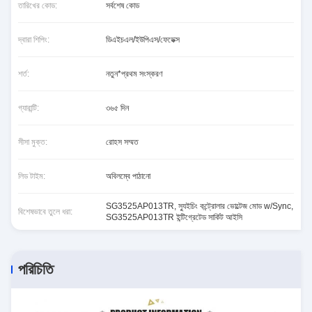
তারিখের কোড:
সর্বশেষ কোড
দ্বারা শিপিং:
ডিএইচএল/ইউপিএস/ফেডেক্স
শর্ত:
নতুন*প্রথম সংস্করণ
গ্যারান্টি:
৩৬৫ দিন
সীসা মুক্ত:
রোহস সম্মত
লিড টাইম:
অবিলম্বে পাঠানো
SG3525AP013TR
,
স্যুইচিং কন্ট্রোলার ভোল্টেজ মোড w/Sync
,
বিশেষভাবে তুলে ধরা:
SG3525AP013TR ইন্টিগ্রেটেড সার্কিট আইসি
পরিচিতি