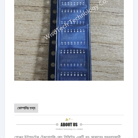
কোম্পানির তথ্য
শেঞ্জেন উইসডটেক টেকনোলজি কোং লিমিটেড একটি বড় আকারের সরবরাহকারী