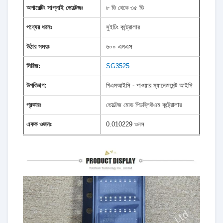
অপারেটিং সাপ্লাই ভোল্টেজঃ
৮ ভি থেকে ৩৫ ভি
পণ্যের ধরনঃ
সুইচিং কন্ট্রোলার
উঠার সময়ঃ
৬০০ এনএস
সিরিজ:
SG3525
উপবিভাগ:
পিএমআইসি - পাওয়ার ম্যানেজমেন্ট আইসি
প্রকারঃ
ভোল্টেজ মোড পিডব্লিউএম কন্ট্রোলার
একক ওজনঃ
0.010229 ওনস