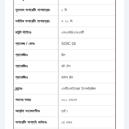
ন্যূনতম অপারেটিং তাপমাত্রাঃ
০ সি
সর্বাধিক অপারেটিং তাপমাত্রাঃ
+ ৭০ সি
মাউন্ট স্টাইলঃ
এসএমডি/এসএমটি
প্যাকেজ / কেসঃ
SOIC-16
প্যাকেজিংঃ
রিল
প্যাকেজিংঃ
কট টেপ
প্যাকেজিংঃ
মাউস রিল
ব্র্যান্ডঃ
এসটিএমাইক্রো ইলেকট্রনিক্স
পতনের সময়ঃ
৩০০ এনএস
আর্দ্রতা সংবেদনশীলঃ
হ্যাঁ।
অপারেটিং সাপ্লাই বর্তমানঃ
১৪ এমএ