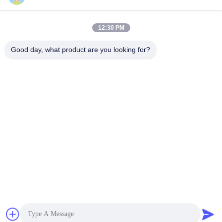
12:30 PM
জমা দিন
Good day, what product are you looking for?
আমাদের সাথে যোগাযোগ
ঠিকানা:
রুম ১২০৫-১২০৭, নংগাং বিল্ডিং, হুয়াফু রোড, ফুটিয়ান
ডিস্ট্রিক্ট, শেনজেন, গুয়াংডং, চীন
ই-মেইল:
sales@wisdtech.com.cn
ফোন:
86-0755-23606019
গোপনীয়তা নীতি |
চীন ভালো মানের ইন্টিগ্রেটেড সার্কিট ICS সরবরাহকারী.কপিরাইট © 2023-2026
Wisdtech Technology Co.,Limited . সব সত্ত্বসংরক্ষিত