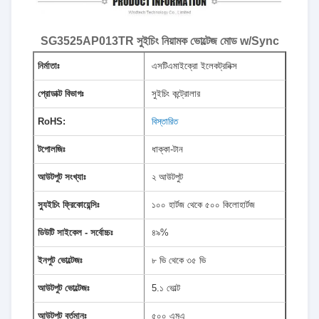
SG3525AP013TR সুইচিং নিয়ামক ভোল্টেজ মোড w/Sync
নির্মাতাঃ
এসটিএমাইক্রো ইলেকট্রনিক্স
প্রোডাক্ট বিভাগঃ
সুইচিং কন্ট্রোলার
RoHS:
বিস্তারিত
টপোলজিঃ
ধাক্কা-টান
আউটপুট সংখ্যাঃ
২ আউটপুট
স্যুইচিং ফ্রিকোয়েন্সিঃ
১০০ হার্টজ থেকে ৫০০ কিলোহার্টজ
ডিউটি সাইকেল - সর্বোচ্চঃ
৪৯%
ইনপুট ভোল্টেজঃ
৮ ভি থেকে ৩৫ ভি
আউটপুট ভোল্টেজঃ
5.১ ভোল্ট
আউটপুট বর্তমানঃ
৫০০ এমএ