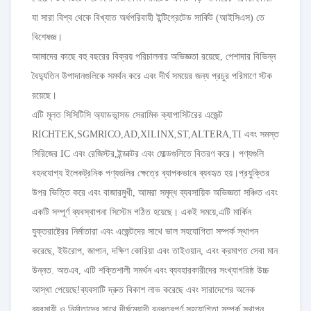
যা সারা বিশ্ব থেকে বিখ্যাত অর্ধপরিবাহী ইন্টিগ্রেটেড সার্কিট (আইসিএস) তে
বিশেষজ্ঞ।
আমাদের কাছে বহু বছরের বিক্রয় পরিচালনার অভিজ্ঞতা রয়েছে, পেশাদার বিভিন্ন
বৈদ্যুতিন উপাদানগুলিকে সমর্থন করে এবং দীর্ঘ সময়ের জন্য প্রচুর পরিমাণে স্টক
রয়েছে।
এটি মূলত সিসিটিসি অ্যাডভান্সড সেরামিক ক্যাপাসিটরের এজেন্ট
RICHTEK,SGMRICO,AD,XILINX,ST,ALTERA,TI এবং সমস্ত
সিরিজের IC এবং রেজিস্টর,ইন্ডাক্টর এবং মোল্ডগুলিতে বিতরণ করে। পণ্যগুলি
বহনযোগ্য ইলেকট্রনিক পণ্যগুলির ক্ষেত্রে ব্যাপকভাবে ব্যবহৃত হয়।প্রযুক্তির
উপর ভিত্তি করে এবং বাজারমুখী, আমরা সমৃদ্ধ ব্যবসায়িক অভিজ্ঞতা সঞ্চিত এবং
একটি সম্পূর্ণ ব্যবস্থাপনা সিস্টেম গঠিত হয়েছে। একই সময়ে,এটি মার্কিন
যুক্তরাষ্ট্রের নির্মাতারা এবং এজেন্টদের সাথে ভাল সহযোগিতা সম্পর্ক স্থাপন
করেছে, ইউরোপ, জাপান, দক্ষিণ কোরিয়া এবং তাইওয়ান, এবং ক্রমাগত সেবা মান
উন্নত. অতএব, এটি শক্তিশালী সমর্থন এবং ব্যবহারকারীদের সংখ্যাগরিষ্ঠ উচ্চ
আস্থা পেয়েছে!ব্যবসাটি দ্রুত বিকাশ লাভ করেছে এবং সারাদেশের অনেক
ব্যবসায়ী ও নির্মাতাদের সাথে দীর্ঘমেয়াদী বন্ধুত্বপূর্ণ সহযোগিতা সম্পর্ক স্থাপন