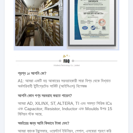
প্রশ্ন ১ঃ আপনি কে?
A1: আমরা একটি বড় আকারের সরবরাহকারী সারা বিশ্ব থেকে বিখ্যাত
অর্ধপরিবাহী ইন্টিগ্রেটেড সার্কিট (আইসিএস) বিশেষজ্ঞ
আপনি কোন পণ্য সরবরাহ করতে পারেন?
আমরা AD, XILINX, ST, ALTERA, TI এবং সমস্ত সিরিজ ICs
এবং Capacitor, Resistor, Inductor এবং Moulds উপর 15
মিলিয়ন স্টক আছে.
অর্ডারের জন্য আমি কিভাবে টাকা দেব?
আমরা ব্যাংক ট্রান্সফার, ওয়েস্টার্ন ইউনিয়ন, পেপাল, এসক্রো গ্রহণ করি