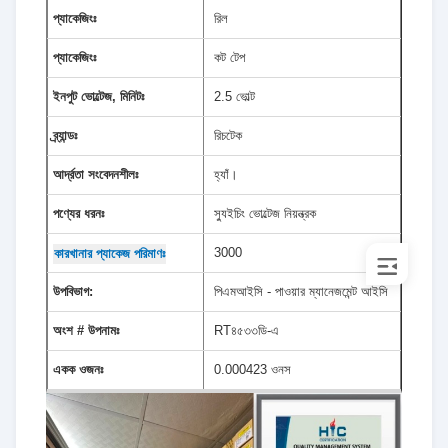
প্যাকেজিংঃ
রিল
প্যাকেজিংঃ
কট টেপ
ইনপুট ভোল্টেজ, মিনিটঃ
2.5 ভোল্ট
ব্র্যান্ডঃ
রিচটেক
আর্দ্রতা সংবেদনশীলঃ
হ্যাঁ।
পণ্যের ধরনঃ
স্যুইচিং ভোল্টেজ নিয়ন্ত্রক
3000
কারখানার প্যাকেজ পরিমাণঃ
উপবিভাগ:
পিএমআইসি - পাওয়ার ম্যানেজমেন্ট আইসি
অংশ # উপনামঃ
RT৪৫৩৩ডি-এ
একক ওজনঃ
0.000423 ওনস