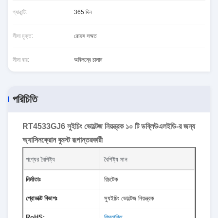
গ্যারান্টি:
365 দিন
সীসা মুক্ত:
রোহস সম্মত
সীসা বার:
অবিলম্বে চালান
পরিচিতি
RT4533GJ6 সুইচিং ভোল্টেজ নিয়ন্ত্রক ১০ টি ডব্লিউএলইডি-র জন্য
অ্যাসিনক্রোন বুমস্ট রূপান্তরকারী
পণ্যের বৈশিষ্ট্য
বৈশিষ্ট্য মান
নির্মাতাঃ
রিচটেক
প্রোডাক্ট বিভাগঃ
স্যুইচিং ভোল্টেজ নিয়ন্ত্রক
RoHS:
বিস্তারিত