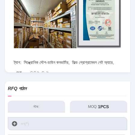
ট্যাগ:
সিঙ্ক্রোনিক স্টেপ-ডাউন কনভার্টার
,
ফিল্ড প্রোগ্রামেবল গেট অ্যারে
,
RT৮০৭৭জিকিউডব্লিউ
RFQ পাঠান
1PCS
স্টক:
MOQ: