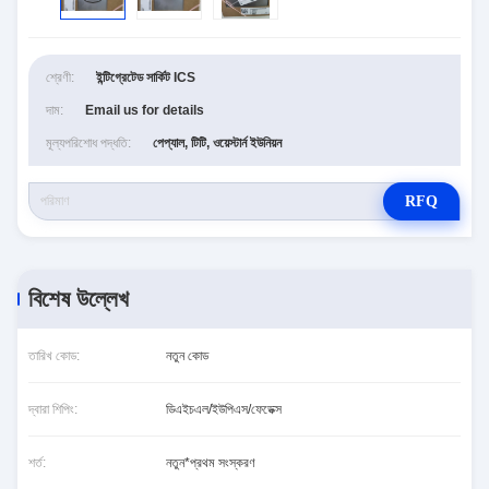
শ্রেণী:
ইন্টিগ্রেটেড সার্কিট ICS
দাম:
Email us for details
মূল্যপরিশোধ পদ্ধতি:
পেপ্যাল, টিটি, ওয়েস্টার্ন ইউনিয়ন
RFQ
বিশেষ উল্লেখ
তারিখ কোড:
নতুন কোড
দ্বারা শিপিং:
ডিএইচএল/ইউপিএস/ফেডেক্স
শর্ত:
নতুন*প্রথম সংস্করণ