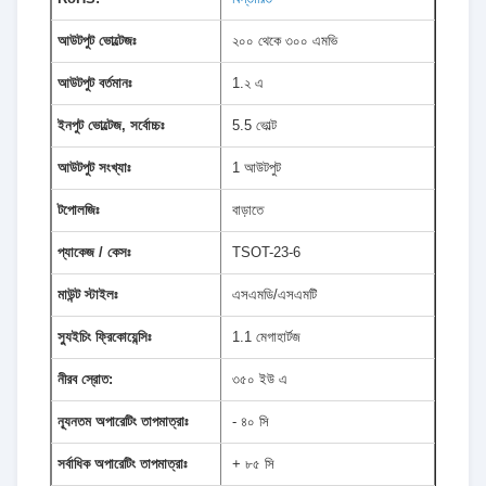
আউটপুট ভোল্টেজঃ
২০০ থেকে ৩০০ এমভি
আউটপুট বর্তমানঃ
1.২ এ
ইনপুট ভোল্টেজ, সর্বোচ্চঃ
5.5 ভোল্ট
আউটপুট সংখ্যাঃ
1 আউটপুট
টপোলজিঃ
বাড়াতে
প্যাকেজ / কেসঃ
TSOT-23-6
মাউন্ট স্টাইলঃ
এসএমডি/এসএমটি
স্যুইচিং ফ্রিকোয়েন্সিঃ
1.1 মেগাহার্টজ
নীরব স্রোত:
৩৫০ ইউ এ
ন্যূনতম অপারেটিং তাপমাত্রাঃ
- ৪০ সি
সর্বাধিক অপারেটিং তাপমাত্রাঃ
+ ৮৫ সি