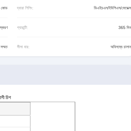
ন কোড
দ্বারা শিপিং:
ডিএইচএল/ইউপিএস/ফেডেক্স
স্করণ
গ্যারান্টি:
365 দিন
সম্মত
সীসা বার:
অবিলম্বে চালান
গী চিপ