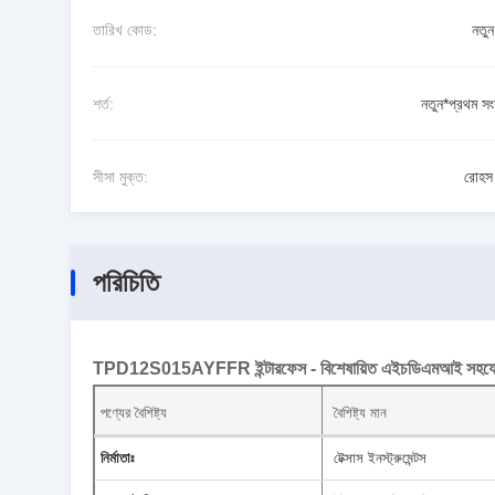
তারিখ কোড:
নতু
শর্ত:
নতুন*প্রথম সং
সীসা মুক্ত:
রোহস 
পরিচিতি
TPD12S015AYFFR ইন্টারফেস - বিশেষায়িত এইচডিএমআই সহযো
পণ্যের বৈশিষ্ট্য
বৈশিষ্ট্য মান
নির্মাতাঃ
টেক্সাস ইনস্ট্রুমেন্টস