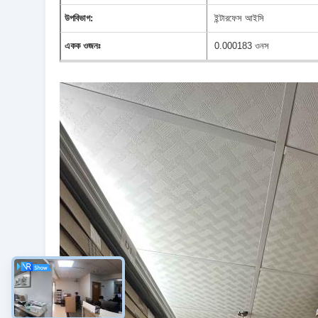
উপবিভাগ:
ইন্টারফেস আইসি
একক ওজনঃ
0.000183 ওনস