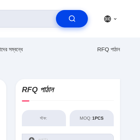
দের সম্বন্ধে
RFQ পাঠান
RFQ পাঠান
স্টক:
MOQ:
1PCS