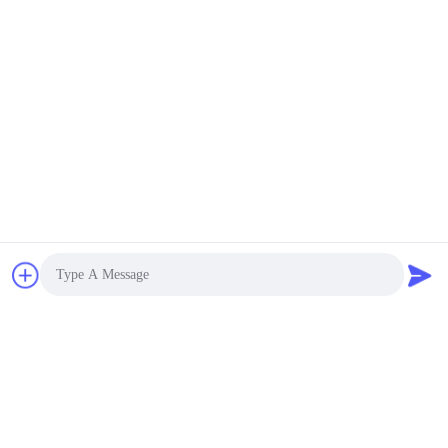
RT৮০৭৭জিকিউডব্লিউ
RFQ পাঠান
1PCS
স্টক:
MOQ:
Photo
Video Call