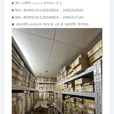
■ মিল-এসটিডি-৮৮৩-এ উপলব্ধ।2.1
■ MIL-M38510/12602BEA - JAN1525AJ
■ MIL-M38510/12604BEA - JAN1527AJ
■ এমএসসি-এএমএস স্তর ¢ এস ¢ প্রসেসিং উপলব্ধ