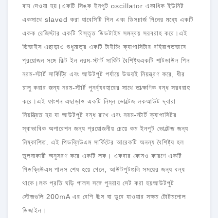
বাদ দেওয়া হয়।একটি সিঙ্ক ইনপুট oscillator একাধিক ইউনিট
একসাথে slaved করা যাবেসিটি পিন এবং ডিসচার্জ পিনের মধ্যে একটি
একক রেজিস্টার একটি বিস্তৃত ডিডটাইম সমন্বয় সরবরাহ করে।এই
ডিভাইস এছাড়াও শুধুমাত্র একটি টাইমিং ক্যাপাসিটার বহিরাগতভাবে
প্রয়োজন সঙ্গে বিল্ট ইন নরম-স্টার্ট সার্কিট বৈশিষ্ট্যএকটি শাটডাউন পিন
নরম-স্টার্ট সার্কিট্রি এবং আউটপুট পর্যায়ে উভয়ই নিয়ন্ত্রণ করে, ধীর
চালু করার জন্য নরম-স্টার্ট পুনর্ব্যবহারের সাথে তাত্ক্ষণিক বন্ধ সরবরাহ
করে।এই ফাংশন এছাড়াও একটি নিম্ন ভোল্টেজ লকআউট দ্বারা
নিয়ন্ত্রিত হয় যা আউটপুট বন্ধ রাখে এবং নরম-স্টার্ট ক্যাপাসিটর
স্বাভাবিক অপারেশন জন্য প্রয়োজনীয় চেয়ে কম ইনপুট ভোল্টেজ জন্য
নিষ্কাশিত. এই পিডব্লিউএম সার্কিটের আরেকটি অনন্য বৈশিষ্ট্য হল
তুলনাকারী অনুসরণ করে একটি লক। একবার কোনও কারণে একটি
পিডব্লিউএম পালস শেষ হয়ে গেলে, আউটপুটগুলি সময়ের জন্য বন্ধ
থাকে।লক প্রতি ঘড়ি পালস সঙ্গে পুনরায় সেট করা হয়আউটপুট
স্টেজগুলি 200mA এর বেশি উত্স বা ডুবে যাওয়ার সক্ষম টোটমপোল
ডিজাইন।