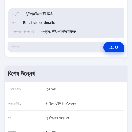
শ্রেণী:
ইন্টিগ্রেটেড সার্কিট ICS
দাম:
Email us for details
মূল্যপরিশোধ পদ্ধতি:
পেপ্যাল, টিটি, ওয়েস্টার্ন ইউনিয়ন
RFQ
বিশেষ উল্লেখ
তারিখ কোড:
নতুন কোড
দ্বারা শিপিং:
ডিএইচএল/ইউপিএস/ফেডেক্স
শর্ত:
নতুন*প্রথম সংস্করণ