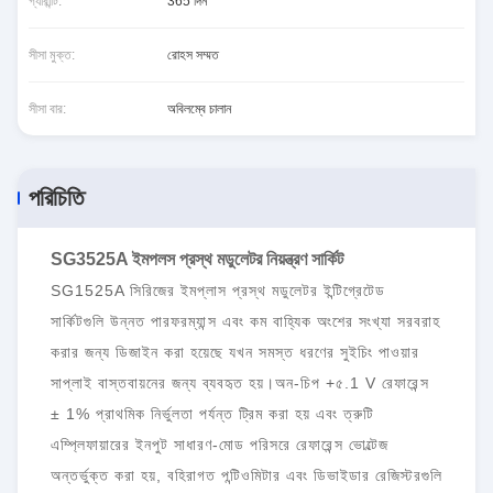
গ্যারান্টি:
365 দিন
সীসা মুক্ত:
রোহস সম্মত
সীসা বার:
অবিলম্বে চালান
পরিচিতি
SG3525A ইমপলস প্রস্থ মডুলেটর নিয়ন্ত্রণ সার্কিট
SG1525A সিরিজের ইমপ্লাস প্রস্থ মডুলেটর ইন্টিগ্রেটেড
সার্কিটগুলি উন্নত পারফরম্যান্স এবং কম বাহ্যিক অংশের সংখ্যা সরবরাহ
করার জন্য ডিজাইন করা হয়েছে যখন সমস্ত ধরণের সুইচিং পাওয়ার
সাপ্লাই বাস্তবায়নের জন্য ব্যবহৃত হয়।অন-চিপ +৫.1 V রেফারেন্স
± 1% প্রাথমিক নির্ভুলতা পর্যন্ত ট্রিম করা হয় এবং ত্রুটি
এম্প্লিফায়ারের ইনপুট সাধারণ-মোড পরিসরে রেফারেন্স ভোল্টেজ
অন্তর্ভুক্ত করা হয়, বহিরাগত পন্টিওমিটার এবং ডিভাইডার রেজিস্টরগুলি