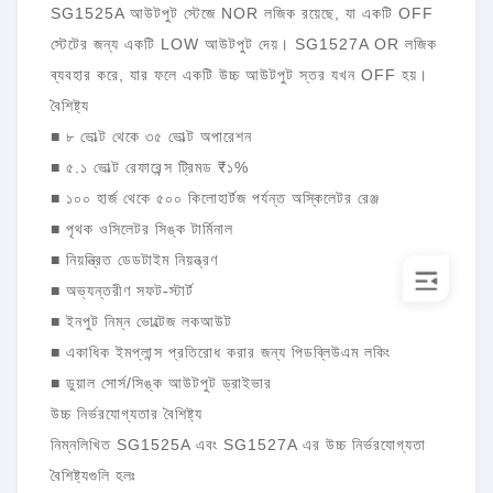
SG1525A আউটপুট স্টেজে NOR লজিক রয়েছে, যা একটি OFF
স্টেটের জন্য একটি LOW আউটপুট দেয়। SG1527A OR লজিক
ব্যবহার করে, যার ফলে একটি উচ্চ আউটপুট স্তর যখন OFF হয়।
বৈশিষ্ট্য
■ ৮ ভোল্ট থেকে ৩৫ ভোল্ট অপারেশন
■ ৫.১ ভোল্ট রেফারেন্স ট্রিমড ₹১%
■ ১০০ হার্জ থেকে ৫০০ কিলোহার্টজ পর্যন্ত অস্কিলেটর রেঞ্জ
■ পৃথক ওসিলেটর সিঙ্ক টার্মিনাল
■ নিয়ন্ত্রিত ডেডটাইম নিয়ন্ত্রণ
■ অভ্যন্তরীণ সফট-স্টার্ট
■ ইনপুট নিম্ন ভোল্টেজ লকআউট
■ একাধিক ইমপ্লান্স প্রতিরোধ করার জন্য পিডব্লিউএম লকিং
■ ডুয়াল সোর্স/সিঙ্ক আউটপুট ড্রাইভার
উচ্চ নির্ভরযোগ্যতার বৈশিষ্ট্য
নিম্নলিখিত SG1525A এবং SG1527A এর উচ্চ নির্ভরযোগ্যতা
বৈশিষ্ট্যগুলি হলঃ