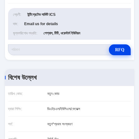
শ্রেণী:
ইন্টিগ্রেটেড সার্কিট ICS
দাম:
Email us for details
মূল্যপরিশোধ পদ্ধতি:
পেপ্যাল, টিটি, ওয়েস্টার্ন ইউনিয়ন
RFQ
বিশেষ উল্লেখ
তারিখ কোড:
নতুন কোড
দ্বারা শিপিং:
ডিএইচএল/ইউপিএস/ফেডেক্স
শর্ত:
নতুন*প্রথম সংস্করণ