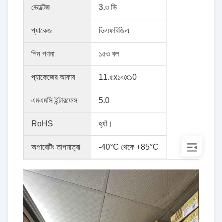
ভোল্টেজ
3.৩ ভি
প্যাকেজ
ভিএফবিজিএ
পিন গণনা
১৫৩ বল
প্যাকেজের আকার
11.৫x১৩x১0
এমএমসি ইন্টারফেস
5.0
RoHS
হ্যাঁ।
অপারেটিং তাপমাত্রা
-40°C থেকে +85°C