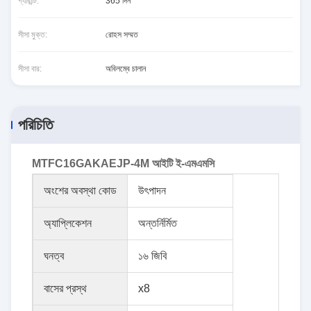
গ্যারান্টি:
365 দিন
সীসা মুক্ত:
রোহস সম্মত
সীসা বার:
অবিলম্বে চালান
পরিচিতি
MTFC16GAKAEJP-4M আইটি ই-এমএমসি
অংশের অবস্থা কোড
উৎপাদন
অ্যাপ্লিকেশন
অন্তর্নির্মিত
ঘনত্ব
১৬ জিবি
বাসের প্রস্থ
x8