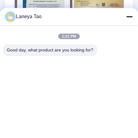
Laneya Tao
1:21 PM
Good day, what product are you looking for?
ট্যাগ:
সিঙ্ক্রোনিক স্টেপ-ডাউন কনভার্টার
,
ফিল্ড প্রোগ্রামেবল গেট অ্যারে
,
RT৮০৭৭জিকিউডব্লিউ
RFQ পাঠান
1PCS
স্টক:
MOQ: