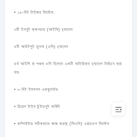
• ১৬-বিট টাইমার সিস্টেম:
৩টি ইনপুট ক্যাপচার (আইসি) চ্যানেল
৪টি আউটপুট তুলনা (ওসি) চ্যানেল
৪র্থ আইসি বা পঞ্চম ওসি হিসেবে একটি অতিরিক্ত চ্যানেল নির্বাচন করা
যায়
• ৮-বিট ইমপলস এককুলেটর
• রিয়েল টাইম ইন্টারপুট সার্কিট
• কম্পিউটার সঠিকভাবে কাজ করছে (সিওপি) ওয়াচডগ সিস্টেম