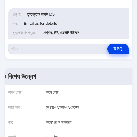
শ্রেণী:
ইন্টিগ্রেটেড সার্কিট ICS
দাম:
Email us for details
মূল্যপরিশোধ পদ্ধতি:
পেপ্যাল, টিটি, ওয়েস্টার্ন ইউনিয়ন
RFQ
বিশেষ উল্লেখ
তারিখ কোড:
নতুন কোড
দ্বারা শিপিং:
ডিএইচএল/ইউপিএস/ফেডেক্স
শর্ত:
নতুন*প্রথম সংস্করণ