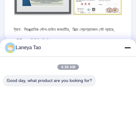
ট্যাগ:
সিঙ্ক্রোনিক স্টেপ-ডাউন কনভার্টার
,
ফিল্ড প্রোগ্রামেবল গেট অ্যারে
,
RT৮০৭৭জিকিউডব্লিউ
Laneya Tao
RFQ পাঠান
4:36 AM
1PCS
স্টক:
MOQ:
Good day, what product are you looking for?