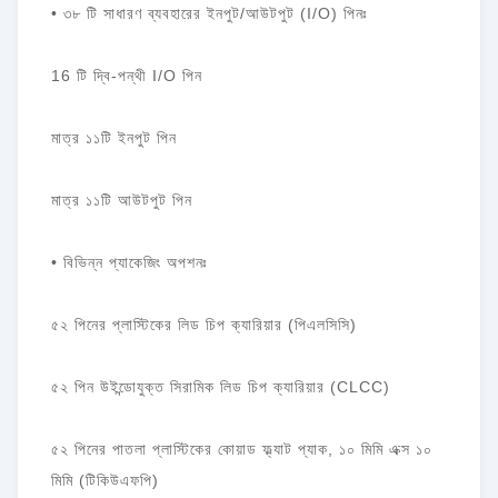
• ৩৮ টি সাধারণ ব্যবহারের ইনপুট/আউটপুট (I/O) পিনঃ
16 টি দ্বি-পন্থী I/O পিন
মাত্র ১১টি ইনপুট পিন
মাত্র ১১টি আউটপুট পিন
• বিভিন্ন প্যাকেজিং অপশনঃ
৫২ পিনের প্লাস্টিকের লিড চিপ ক্যারিয়ার (পিএলসিসি)
৫২ পিন উইন্ডোযুক্ত সিরামিক লিড চিপ ক্যারিয়ার (CLCC)
৫২ পিনের পাতলা প্লাস্টিকের কোয়াড ফ্ল্যাট প্যাক, ১০ মিমি এক্স ১০
মিমি (টিকিউএফপি)