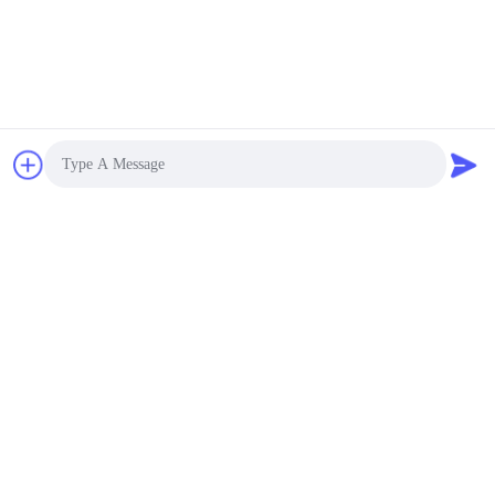
জমা দিন
Photo
Video Call
Audio Call
আমাদের সাথে যোগাযোগ
ঠিকানা:
রুম ১২০৫-১২০৭, নংগাং বিল্ডিং, হুয়াফু রোড, ফুটিয়ান