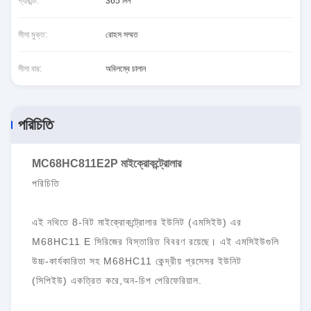
গ্যারান্টি:
365 দিন
সীসা মুক্ত:
রোহস সম্মত
সীসা বার:
অবিলম্বে চালান
পরিচিতি
MC68HC811E2P মাইক্রোকন্ট্রোলার
পরিচিতি
এই নথিতে 8-বিট মাইক্রোকন্ট্রোলার ইউনিট (এমসিইউ) এর
M68HC11 E সিরিজের বিস্তারিত বিবরণ রয়েছে। এই এমসিইউগুলি
উচ্চ-কার্যকারিতা সহ M68HC11 কেন্দ্রীয় প্রসেসর ইউনিট
(সিপিইউ) একত্রিত করে,অন-চিপ পেরিফেরিয়াল.