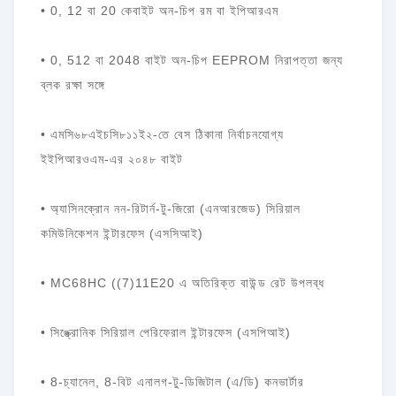
• 0, 12 বা 20 কেবাইট অন-চিপ রম বা ইপিআরএম
• 0, 512 বা 2048 বাইট অন-চিপ EEPROM নিরাপত্তা জন্য
ব্লক রক্ষা সঙ্গে
• এমসি৬৮এইচসি৮১১ই২-তে বেস ঠিকানা নির্বাচনযোগ্য
ইইপিআরওএম-এর ২০৪৮ বাইট
• অ্যাসিনক্রোন নন-রিটার্ন-টু-জিরো (এনআরজেড) সিরিয়াল
কমিউনিকেশন ইন্টারফেস (এসসিআই)
• MC68HC ((7)11E20 এ অতিরিক্ত বাউন্ড রেট উপলব্ধ
• সিঙ্ক্রোনিক সিরিয়াল পেরিফেরাল ইন্টারফেস (এসপিআই)
• 8-চ্যানেল, 8-বিট এনালগ-টু-ডিজিটাল (এ/ডি) কনভার্টার