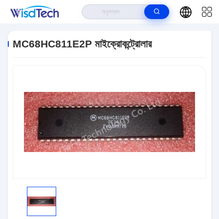
বাড়ি
>
পণ্য
>
ইন্টিগ্রেটেড সার্কিট ICS
>
MC68HC811E2P মাইক্রোকন্ট্রোলার
MC68HC811E2P মাইক্রোকন্ট্রোলার