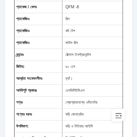
প্যাকেজ / কেসঃ
QFM -8
প্যাকেজিংঃ
রিল
প্যাকেজিংঃ
কট টেপ
প্যাকেজিংঃ
মাউস রিল
ব্র্যান্ডঃ
টেক্সাস ইনস্ট্রুমেন্টস
জিটার:
৯০ এস
আর্দ্রতা সংবেদনশীলঃ
হ্যাঁ।
আউটপুট প্রকারঃ
এলভিপিইসিএল
পণ্যঃ
প্রোগ্রামযোগ্য ওসিলেটর
পণ্যের ধরনঃ
ঘড়ি জেনারেটর
উপবিভাগ:
ঘড়ি ও টাইমার আইসি