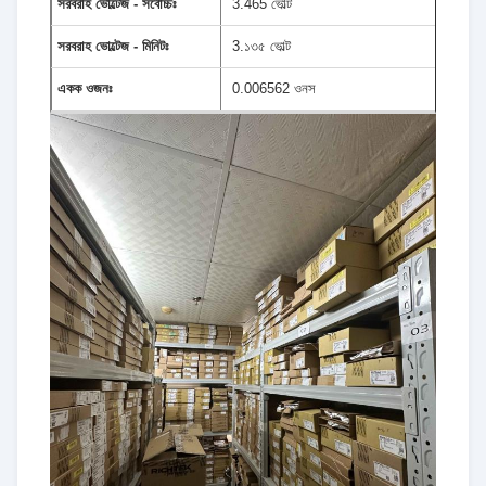
সরবরাহ ভোল্টেজ - সর্বোচ্চঃ
3.465 ভোল্ট
সরবরাহ ভোল্টেজ - মিনিটঃ
3.১৩৫ ভোল্ট
একক ওজনঃ
0.006562 ওনস