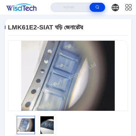
বাড়ি
>
পণ্য
>
ইন্টিগ্রেটেড সার্কিট ICS
>
LMK61E2-SIAT ঘড়ি জেনারেটর
LMK61E2-SIAT ঘড়ি জেনারেটর