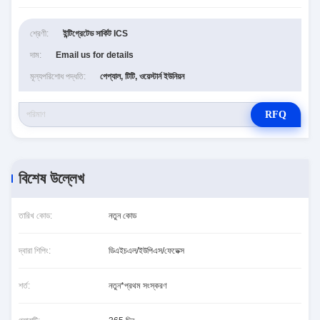
শ্রেণী:
ইন্টিগ্রেটেড সার্কিট ICS
দাম:
Email us for details
মূল্যপরিশোধ পদ্ধতি:
পেপ্যাল, টিটি, ওয়েস্টার্ন ইউনিয়ন
RFQ
বিশেষ উল্লেখ
তারিখ কোড:
নতুন কোড
দ্বারা শিপিং:
ডিএইচএল/ইউপিএস/ফেডেক্স
শর্ত:
নতুন*প্রথম সংস্করণ