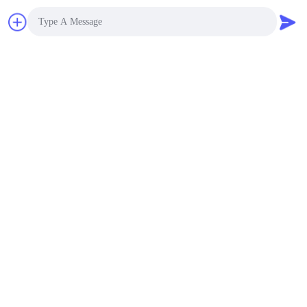
জমা দিন
Photo
Video Call
Audio Call
আমাদের সাথে যোগাযোগ
ঠিকানা:
রুম ১২০৫-১২০৭, নংগাং বিল্ডিং, হুয়াফু রোড, ফুটিয়ান
ডিস্ট্রিক্ট, শেনজেন, গুয়াংডং, চীন
ই-মেইল:
sales@wisdtech.com.cn
ফোন:
86-0755-23606019