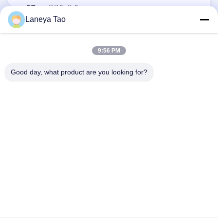
RT৮০৭৭জিকিউডব্লিউ
Laneya Tao
RFQ পাঠান
9:56 PM
1PCS
স্টক:
MOQ:
Good day, what product are you looking for?