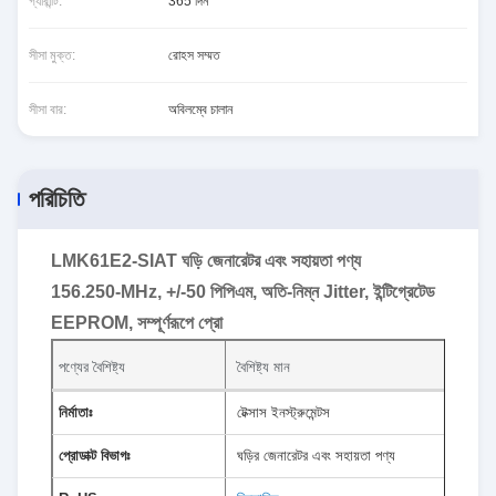
গ্যারান্টি:
365 দিন
সীসা মুক্ত:
রোহস সম্মত
সীসা বার:
অবিলম্বে চালান
পরিচিতি
LMK61E2-SIAT ঘড়ি জেনারেটর এবং সহায়তা পণ্য
156.250-MHz, +/-50 পিপিএম, অতি-নিম্ন Jitter, ইন্টিগ্রেটেড
EEPROM, সম্পূর্ণরূপে প্রো
পণ্যের বৈশিষ্ট্য
বৈশিষ্ট্য মান
নির্মাতাঃ
টেক্সাস ইনস্ট্রুমেন্টস
প্রোডাক্ট বিভাগঃ
ঘড়ির জেনারেটর এবং সহায়তা পণ্য