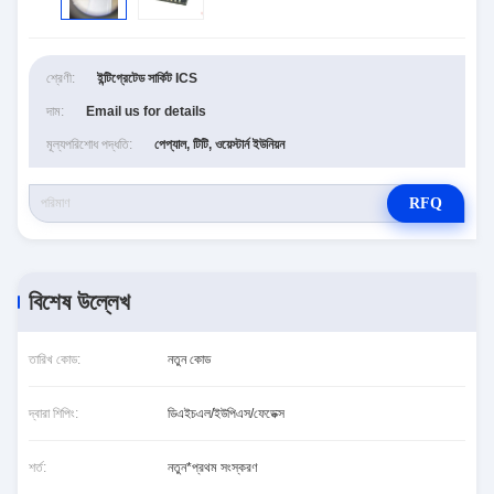
শ্রেণী:
ইন্টিগ্রেটেড সার্কিট ICS
দাম:
Email us for details
মূল্যপরিশোধ পদ্ধতি:
পেপ্যাল, টিটি, ওয়েস্টার্ন ইউনিয়ন
RFQ
বিশেষ উল্লেখ
তারিখ কোড:
নতুন কোড
দ্বারা শিপিং:
ডিএইচএল/ইউপিএস/ফেডেক্স
শর্ত:
নতুন*প্রথম সংস্করণ