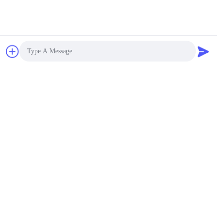
জমা দিন
Photo
Video Call
Audio Call
আমাদের সাথে যোগাযোগ
ঠিকানা:
রুম ১২০৫-১২০৭, নংগাং বিল্ডিং, হুয়াফু রোড, ফুটিয়ান
ডিস্ট্রিক্ট, শেনজেন, গুয়াংডং, চীন
ই-মেইল:
sales@wisdtech.com.cn