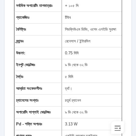
সর্বাধিক অপারেটিং তাপমাত্রাঃ
+ ১০৫ সি
প্যাকেজিংঃ
টিউব
বৈশিষ্ট্যঃ
পিডব্লিউএম ডিমিং, ওপেন এলইডি সুরক্ষা
ব্র্যান্ডঃ
রেনেসাস / ইন্টারসিল
উচ্চতা:
0.75 মিমি
ইনপুট ভোল্টেজঃ
৯ ভি থেকে ৩২ ভি
দৈর্ঘ্যঃ
৫ মিমি
আর্দ্রতা সংবেদনশীলঃ
হ্যাঁ।
চ্যানেলের সংখ্যাঃ
চতুর্থ চ্যানেল
অপারেটিং সাপ্লাই ভোল্টেজঃ
৯ ভি থেকে ৩২ ভি
Pd - শক্তি অপচয়ঃ
3.13 W
পণ্যের ধরনঃ
এলইডি আলোর ড্রাইভার