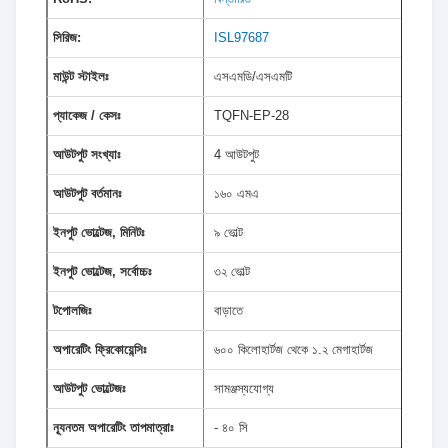
সিরিজ:
ISL97687
মাউন্ট স্টাইলঃ
এসএমডি/এসএমটি
প্যাকেজ / কেসঃ
TQFN-EP-28
আউটপুট সংখ্যাঃ
4 আউটপুট
আউটপুট বর্তমানঃ
১৬০ এমএ
ইনপুট ভোল্টেজ, মিনিটঃ
৯ ভোল্ট
ইনপুট ভোল্টেজ, সর্বোচ্চঃ
৩২ ভোল্ট
টপোলজিঃ
বাড়াতে
অপারেটিং ফ্রিকোয়েন্সিঃ
৬০০ কিলোহার্টজ থেকে ১.২ মেগাহার্টজ
আউটপুট ভোল্টেজঃ
সামঞ্জস্যযোগ্য
ন্যূনতম অপারেটিং তাপমাত্রাঃ
- ৪০ সি