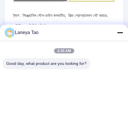
ট্যাগ:
সিঙ্ক্রোনিক স্টেপ-ডাউন কনভার্টার
,
ফিল্ড প্রোগ্রামেবল গেট অ্যারে
,
RT৮০৭৭জিকিউডব্লিউ
Laneya Tao
RFQ পাঠান
2:35 AM
1PCS
স্টক:
MOQ:
Good day, what product are you looking for?