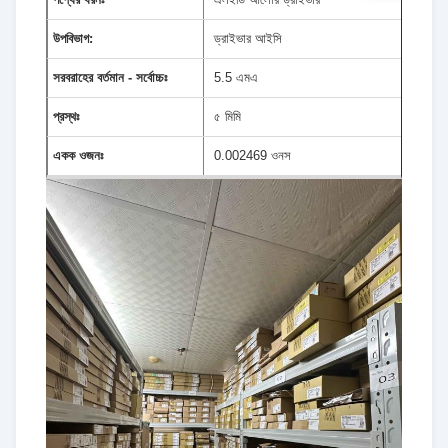
উপবিভাগ:
ড্রাইভার আইসি
সরবরাহের বর্তমান - সর্বোচ্চঃ
5.5 এমএ
প্রস্থঃ
৫ মিমি
একক ওজনঃ
0.002469 ওনস