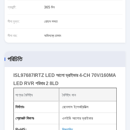
গ্যারান্টি:
365 দিন
সীসা মুক্ত:
রোহস সম্মত
সীসা বার:
অবিলম্বে চালান
পরিচিতি
ISL97687IRTZ LED আলো ড্রাইভার 4-CH 70V/160MA
LED RVR পরিবার 2 8LD
পণ্যের বৈশিষ্ট্য
বৈশিষ্ট্য মান
নির্মাতাঃ
রেনেসাস ইলেকট্রনিক্স
প্রোডাক্ট বিভাগঃ
এলইডি আলোর ড্রাইভার
RoHS:
বিস্তারিত