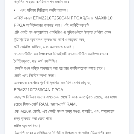
পদ্ধতির মাধ্যমে কনফিগারেশন সমর্থন করে
এবং সক্রিয় সিরিয়াল কনফিগারেশন।
আর্কিটেকচারঃ EPM2210F256C4N FPGA ইন্টেলের MAX® 10
FPGA আর্কিটেকচার ব্যবহার করে। এই আর্কিটেকচারটি
এটি একটি নন-ভল্যাটাইল এফপিজিএ-র সুবিধাগুলিকে উন্নত বৈশিষ্ট্য যেমন
ইন্টিগ্রেটেড অ্যানালগ ব্লকগুলির সাথে একত্রিত করে,
মাল্টি ভোল্টেজ আই/ও, এবং এমবেডেড মেমরি।
নন-ভোলটাইল কনফিগারেশনঃ ডিভাইসটি নন-ভোলটাইল কনফিগারেশনের
বৈশিষ্ট্যযুক্ত, যার অর্থ এফপিজিএ
এমনকি যখন শক্তি অপসারণ করা হয় তার কনফিগারেশন বজায় রাখে।
মেমরি এবং সিস্টেম নকশা সহজ।
এমবেডেড মেমোরিঃ পূর্বে উল্লিখিত অন-চিপ মেমরি ছাড়াও,
EPM2210F256C4N FPGA
এছাড়াও বিভিন্ন ধরনের এমবেডেড মেমোরি ব্লক অন্তর্ভুক্ত রয়েছে, যার মধ্যে
রয়েছে সিঙ্গল-পোর্ট RAM, ডুয়াল-পোর্ট RAM,
এবং M20K মেমরি. এই মেমরি সম্পদ তথ্য সঞ্চয়, বাফারিং, এবং বাস্তবায়ন
জন্য ব্যবহার করা যেতে পারে
জটিল অ্যালগরিদম।
ডিএসপি ব্লকঃ এফপিজিএতে ডিজিটাল সিগন্যাল প্রসেসিং (ডিএসপি) ব্লক