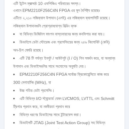
এটি ইন্টেল ম্যাক্স® 10 এফপিজিএ পরিবারের সদস্য।
এখানে EPM2210F256C4N FPGA এর মূল বৈশিষ্ট্য রয়েছেঃ
এটিতে ২,২১০ লজিক্যাল উপাদান (এলই) এর লজিক্যাল ক্যাপাসিটি রয়েছে।
লজিক্যাল উপাদানগুলি প্রোগ্রামযোগ্য বিল্ডিং ব্লক
যা বিভিন্ন ডিজিটাল ফাংশন বাস্তবায়নের জন্য কনফিগার করা যায়।
ডিভাইসে ডেটা স্টোরেজ এবং প্রসেসিংয়ের জন্য ২৫৬ কিলোবিট (কেবি)
অন-চিপ মেমরি রয়েছে।
এটি 78 টি পর্যন্ত ইনপুট / আউটপুট (I / O) পিন সমর্থন করে, যা অন্যান্য
উপাদান এবং ডিভাইসগুলির সাথে সংযোগের অনুমতি দেয়।
EPM2210F256C4N FPGA সর্বোচ্চ ফ্রিকোয়েন্সিতে কাজ করে
300 মেগাহার্টজ (MHz), যা
উচ্চ গতির ডেটা প্রসেসিং।
এটি বিভিন্ন I/O স্ট্যান্ডার্ড যেমন LVCMOS, LVTTL এবং Schmitt
ট্রিগার প্রদান করে, যা নমনীয়তা প্রদান করে
বিভিন্ন ধরণের ডিভাইসের সাথে ইন্টারফেস করা।
ডিভাইসটি JTAG (Joint Test Action Group) সহ বিভিন্ন