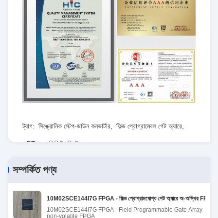
ট্যাগ:
সিঙ্ক্রোনিক স্টেপ-ডাউন কনভার্টার
,
ফিল্ড প্রোগ্রামেবল গেট অ্যারে
,
RT৮০৭৭জিকিউডব্লিউ
সম্পর্কিত পণ্য
10M02SCE144I7G FPGA - ফিল্ড প্রোগ্রামযোগ্য গেট অ্যারে অ-অস্থির FPGA
10M02SCE144I7G FPGA - Field Programmable Gate Array
non-volatile FPGA