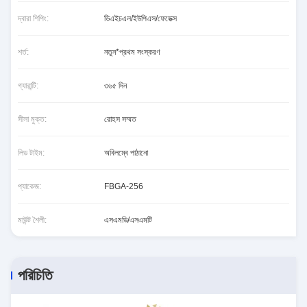
দ্বারা শিপিং:
ডিএইচএল/ইউপিএস/ফেডেক্স
শর্ত:
নতুন*প্রথম সংস্করণ
গ্যারান্টি:
৩৬৫ দিন
সীসা মুক্ত:
রোহস সম্মত
লিড টাইম:
অবিলম্বে পাঠানো
প্যাকেজ:
FBGA-256
মাউন্ট শৈলী:
এসএমডি/এসএমটি
পরিচিতি