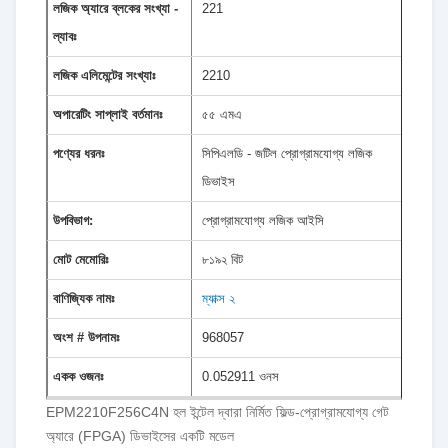
লজিক অ্যারে ব্লকের সংখ্যা -
221
ল্যাবঃ
লজিক এলিমেন্টের সংখ্যাঃ
2210
অপারেটিং সাপ্লাই বর্তমানঃ
৫৫ এমএ
পণ্যের ধরনঃ
সিপিএলডি - জটিল প্রোগ্রামযোগ্য লজিক
ডিভাইস
উপবিভাগ:
প্রোগ্রামযোগ্য লজিক আইসি
মোট মেমোরিঃ
৮১৯২ বিট
বাণিজ্যিক নামঃ
ম্যাক্স ২
অংশ # উপনামঃ
968057
একক ওজনঃ
0.052911 ওনস
EPM2210F256C4N হল ইন্টেল দ্বারা নির্মিত ফিল্ড-প্রোগ্রামযোগ্য গেট
অ্যারে (FPGA) ডিভাইসের একটি মডেল