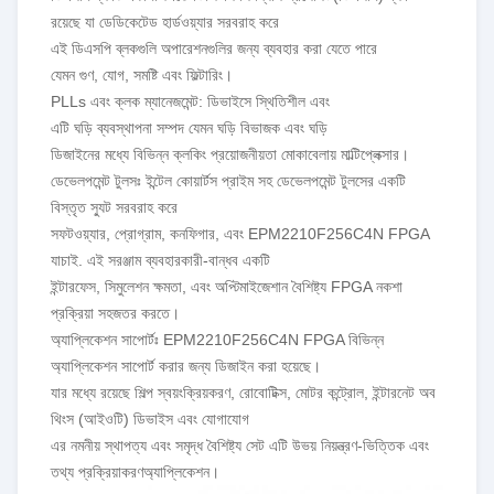
রয়েছে যা ডেডিকেটেড হার্ডওয়্যার সরবরাহ করে
এই ডিএসপি ব্লকগুলি অপারেশনগুলির জন্য ব্যবহার করা যেতে পারে
যেমন গুণ, যোগ, সমষ্টি এবং ফিল্টারিং।
PLLs এবং ক্লক ম্যানেজমেন্ট: ডিভাইসে স্থিতিশীল এবং
এটি ঘড়ি ব্যবস্থাপনা সম্পদ যেমন ঘড়ি বিভাজক এবং ঘড়ি
ডিজাইনের মধ্যে বিভিন্ন ক্লকিং প্রয়োজনীয়তা মোকাবেলায় মাল্টিপ্লেক্সার।
ডেভেলপমেন্ট টুলসঃ ইন্টেল কোয়ার্টস প্রাইম সহ ডেভেলপমেন্ট টুলসের একটি
বিস্তৃত স্যুট সরবরাহ করে
সফটওয়্যার, প্রোগ্রাম, কনফিগার, এবং EPM2210F256C4N FPGA
যাচাই. এই সরঞ্জাম ব্যবহারকারী-বান্ধব একটি
ইন্টারফেস, সিমুলেশন ক্ষমতা, এবং অপ্টিমাইজেশান বৈশিষ্ট্য FPGA নকশা
প্রক্রিয়া সহজতর করতে।
অ্যাপ্লিকেশন সাপোর্টঃ EPM2210F256C4N FPGA বিভিন্ন
অ্যাপ্লিকেশন সাপোর্ট করার জন্য ডিজাইন করা হয়েছে।
যার মধ্যে রয়েছে শিল্প স্বয়ংক্রিয়করণ, রোবোটিক্স, মোটর কন্ট্রোল, ইন্টারনেট অব
থিংস (আইওটি) ডিভাইস এবং যোগাযোগ
এর নমনীয় স্থাপত্য এবং সমৃদ্ধ বৈশিষ্ট্য সেট এটি উভয় নিয়ন্ত্রণ-ভিত্তিক এবং
তথ্য প্রক্রিয়াকরণ
অ্যাপ্লিকেশন।