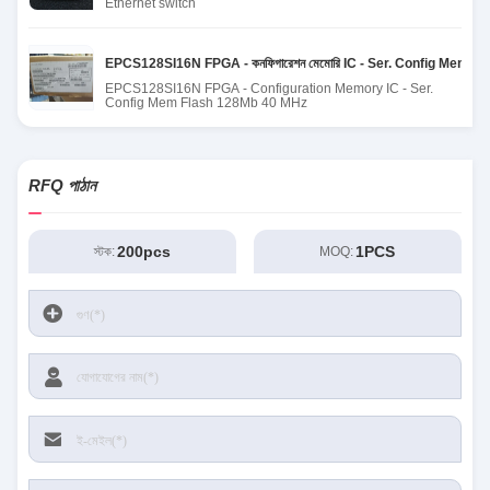
Ethernet switch
EPCS128SI16N FPGA - কনফিগারেশন মেমোরি IC - Ser. Config Mem 
EPCS128SI16N FPGA - Configuration Memory IC - Ser.
Config Mem Flash 128Mb 40 MHz
RFQ পাঠান
200pcs
1PCS
স্টক:
MOQ: