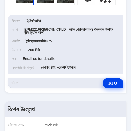
উত্পাদক:
ইন্টেল/অল্টেরা
বর্ণনা:
EPM2210F256C4N CPLD - জটিল প্রোগ্রামযোগ্য লজিক্যাল ডিভাইস
ইন্টিগ্রেটেড সার্কিট
শ্রেণী:
ইন্টিগ্রেটেড সার্কিট ICS
ইন-স্টক:
200 পিসি
দাম:
Email us for details
মূল্যপরিশোধ পদ্ধতি:
পেপ্যাল, টিটি, ওয়েস্টার্ন ইউনিয়ন
RFQ
বিশেষ উল্লেখ
তারিখের কোড:
সর্বশেষ কোড