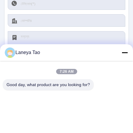
Laneya Tao
7:26 AM
জমা দিন
Good day, what product are you looking for?
আমাদের সাথে যোগাযোগ
ঠিকানা:
রুম ১২০৫-১২০৭, নংগাং বিল্ডিং, হুয়াফু রোড, ফুটিয়ান
ডিস্ট্রিক্ট, শেনজেন, গুয়াংডং, চীন