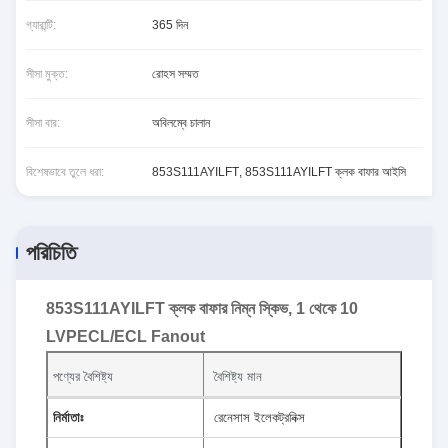
গ্যারান্টি:
365 দিন
সীসা মুক্ত:
রোহস সম্মত
সীসা বার:
অবিলম্বে চালান
বিশেষভাবে তুলে ধরা:
853S111AYILFT
,
853S111AYILFT ক্লক বাফার আইসি
পরিচিতি
853S111AYILFT ক্লক বাফার নিম্ন স্কিভ, 1 থেকে 10
LVPECL/ECL Fanout
পণ্যের বৈশিষ্ট্য
বৈশিষ্ট্য মান
নির্মাতাঃ
রেনেসাস ইলেকট্রনিক্স