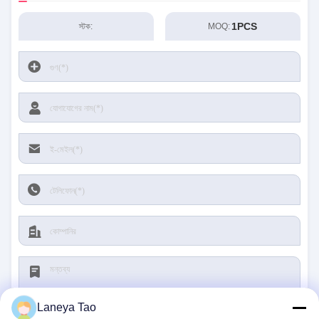
1PCS
স্টক:
MOQ:
Laneya Tao