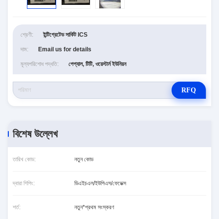
শ্রেণী:
ইন্টিগ্রেটেড সার্কিট ICS
দাম:
Email us for details
মূল্যপরিশোধ পদ্ধতি:
পেপ্যাল, টিটি, ওয়েস্টার্ন ইউনিয়ন
RFQ
বিশেষ উল্লেখ
তারিখ কোড:
নতুন কোড
দ্বারা শিপিং:
ডিএইচএল/ইউপিএস/ফেডেক্স
শর্ত:
নতুন*প্রথম সংস্করণ