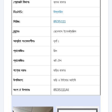
প্রোডাক্ট বিভাগঃ
ক্লক বাফার
RoHS:
বিস্তারিত
সিরিজ:
853S111
ব্র্যান্ডঃ
রেনেসাস ইলেকট্রনিক্স
আর্দ্রতা সংবেদনশীলঃ
হ্যাঁ।
প্যাকেজিংঃ
রিল
প্যাকেজিংঃ
কট টেপ
পণ্যের ধরনঃ
ঘড়ির বাফার
উপবিভাগ:
ঘড়ি ও টাইমার আইসি
অংশ # উপনামঃ
853S111AI