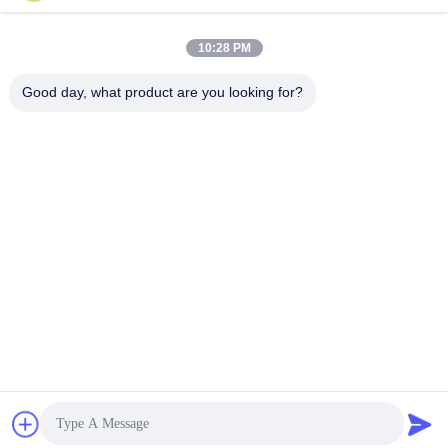
10:28 PM
জমা দিন
Good day, what product are you looking for?
আমাদের সাথে যোগাযোগ
ঠিকানা:
রুম ১২০৫-১২০৭, নংগাং বিল্ডিং, হুয়াফু রোড, ফুটিয়ান
ডিস্ট্রিক্ট, শেনজেন, গুয়াংডং, চীন
ই-মেইল:
sales@wisdtech.com.cn
ফোন:
86-0755-23606019
গোপনীয়তা নীতি |
চীন ভালো মানের ইন্টিগ্রেটেড সার্কিট ICS সরবরাহকারী.কপিরাইট © 2023-2025
Wisdtech Technology Co.,Limited . সব সত্ত্বসংরক্ষিত