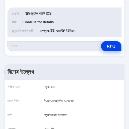
শ্রেণী:
ইন্টিগ্রেটেড সার্কিট ICS
দাম:
Email us for details
মূল্যপরিশোধ পদ্ধতি:
পেপ্যাল, টিটি, ওয়েস্টার্ন ইউনিয়ন
RFQ
বিশেষ উল্লেখ
তারিখ কোড:
নতুন কোড
দ্বারা শিপিং:
ডিএইচএল/ইউপিএস/ফেডেক্স
শর্ত:
নতুন*প্রথম সংস্করণ