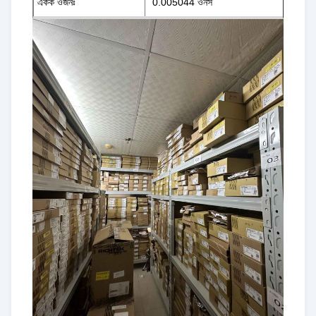
একক ওজনঃ
0.005044 ওনস