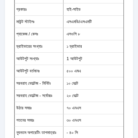
প্রকারঃ
হাই-সাইড
মাউন্ট স্টাইলঃ
এসএমডি/এসএমটি
প্যাকেজ / কেসঃ
এসওপি ৮
ড্রাইভারের সংখ্যাঃ
১ ড্রাইভার
আউটপুট সংখ্যাঃ
1 আউটপুট
আউটপুট বর্তমানঃ
৫০০ এমএ
সরবরাহ ভোল্টেজ - মিনিটঃ
১০ ভোল্ট
সরবরাহ ভোল্টেজ - সর্বোচ্চঃ
২০ ভোল্ট
উঠার সময়ঃ
৭০ এনএস
পতনের সময়ঃ
৩০ এনএস
ন্যূনতম অপারেটিং তাপমাত্রাঃ
- ৪০ সি