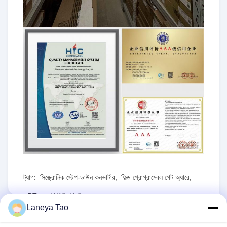
ট্যাগ:
সিঙ্ক্রোনিক স্টেপ-ডাউন কনভার্টার
,
ফিল্ড প্রোগ্রামেবল গেট অ্যারে
,
RT৮০৭৭জিকিউডব্লিউ
Laneya Tao
RFQ পাঠান