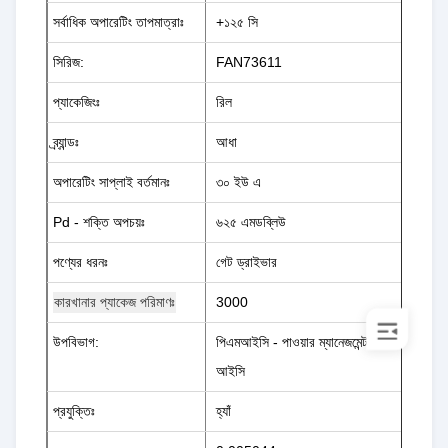
সর্বাধিক অপারেটিং তাপমাত্রাঃ
+১২৫ সি
সিরিজ:
FAN73611
প্যাকেজিংঃ
রিল
ব্র্যান্ডঃ
আধা
অপারেটিং সাপ্লাই বর্তমানঃ
৩০ ইউ এ
Pd - শক্তি অপচয়ঃ
৬২৫ এমডব্লিউ
পণ্যের ধরনঃ
গেট ড্রাইভার
3000
কারখানার প্যাকেজ পরিমাণঃ
উপবিভাগ:
পিএমআইসি - পাওয়ার ম্যানেজমেন্ট
আইসি
প্রযুক্তিঃ
হ্যাঁ