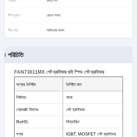
গ্যারান্টি:
365 দিন
সীসা মুক্ত:
রোহস সম্মত
সীসা বার:
অবিলম্বে চালান
পরিচিতি
FAN73611MX গেট ড্রাইভার হাই স্পিড গেট ড্রাইভার
পণ্যের বৈশিষ্ট্য
বৈশিষ্ট্য মান
নির্মাতাঃ
আধা
প্রোডাক্ট বিভাগঃ
গেট ড্রাইভার
RoHS:
বিস্তারিত
পণ্যঃ
IGBT, MOSFET গেট ড্রাইভার