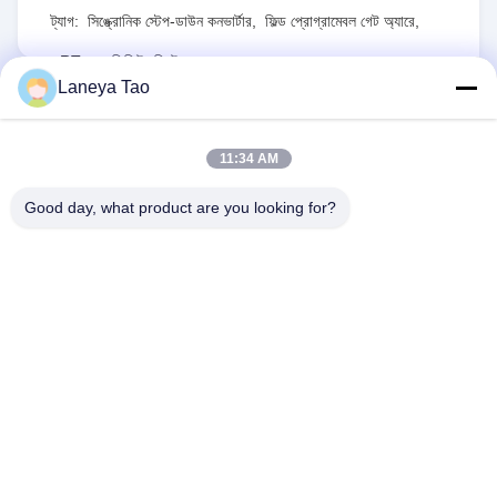
ট্যাগ:
সিঙ্ক্রোনিক স্টেপ-ডাউন কনভার্টার
,
ফিল্ড প্রোগ্রামেবল গেট অ্যারে
,
RT৮০৭৭জিকিউডব্লিউ
Laneya Tao
RFQ পাঠান
11:34 AM
1PCS
স্টক:
MOQ:
Good day, what product are you looking for?