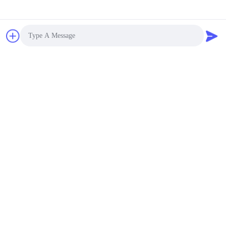
জমা দিন
Photo
Video Call
Audio Call
আমাদের সাথে যোগাযোগ
ঠিকানা:
রুম ১২০৫-১২০৭, নংগাং বিল্ডিং, হুয়াফু রোড, ফুটিয়ান
ডিস্ট্রিক্ট, শেনজেন, গুয়াংডং, চীন
ই-মেইল:
sales@wisdtech.com.cn
ফোন:
86-0755-23606019