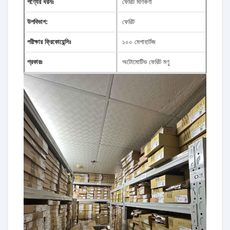
পণ্যের ধরনঃ
ফেরিট মণিকণা
উপবিভাগ:
ফেরিট
পরীক্ষার ফ্রিকোয়েন্সিঃ
১০০ মেগাহার্টজ
প্রকারঃ
অটোমোটিভ ফেরিট মণু