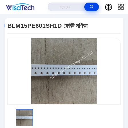
বাড়ি
>
পণ্য
>
ইন্টিগ্রেটেড সার্কিট ICS
>
BLM15PE601SH1D ফেরিট মণিকা
BLM15PE601SH1D ফেরিট মণিকা