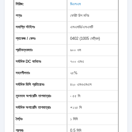
সিরিজ:
বিএলএম
পণ্যঃ
ফেরিট চিপ মণির
সমাপ্তি স্টাইলঃ
এসএমডি/এসএমটি
প্যাকেজ / কেসঃ
0402 (1005 মেট্রিক)
প্রতিবন্ধকতাঃ
৬০০ ওম
সর্বাধিক DC বর্তমানঃ
৭০০ এমএ
সহনশীলতাঃ
২৫%
সর্বাধিক ডিসি প্রতিরোধঃ
৪২০ এমওএমএস
ন্যূনতম অপারেটিং তাপমাত্রাঃ
- ৫৫ সি
সর্বাধিক অপারেটিং তাপমাত্রাঃ
+১২৫ সি
দৈর্ঘ্যঃ
১ মিমি
প্রস্থঃ
0.5 মিমি