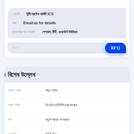
শ্রেণী:
ইন্টিগ্রেটেড সার্কিট ICS
দাম:
Email us for details
মূল্যপরিশোধ পদ্ধতি:
পেপ্যাল, টিটি, ওয়েস্টার্ন ইউনিয়ন
RFQ
বিশেষ উল্লেখ
তারিখ কোড:
নতুন কোড
দ্বারা শিপিং:
ডিএইচএল/ইউপিএস/ফেডেক্স
শর্ত:
নতুন*প্রথম সংস্করণ