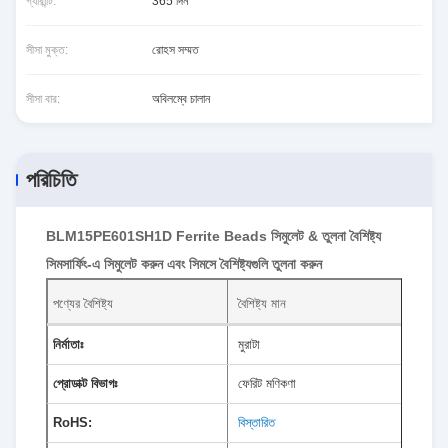
গ্যারান্টি:
365 দিন
সীসা মুক্ত:
রোহস সম্মত
সীসা বার:
অবিলম্বে চালান
পরিচিতি
BLM15PE601SH1D Ferrite Beads সিমুলেট & তুলনা বৈশিষ্ট্য
সিমসার্ফিং-এ সিমুলেট করুন এবং সিমসে বৈশিষ্ট্যগুলি তুলনা করুন
পণ্যের বৈশিষ্ট্য
বৈশিষ্ট্য মান
নির্মাতাঃ
মুরাটা
প্রোডাক্ট বিভাগঃ
ফেরিট মণিকণা
RoHS:
বিস্তারিত