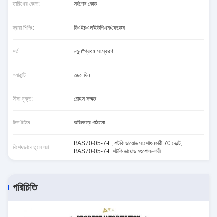
তারিখের কোড:
সর্বশেষ কোড
দ্বারা শিপিং:
ডিএইচএল/ইউপিএস/ফেডেক্স
শর্ত:
নতুন*প্রথম সংস্করণ
গ্যারান্টি:
৩৬৫ দিন
সীসা মুক্ত:
রোহস সম্মত
লিড টাইম:
অবিলম্বে পাঠানো
BAS70-05-7-F
,
শটকি ডায়োড সংশোধনকারী 70 ভোল্ট
,
বিশেষভাবে তুলে ধরা:
BAS70-05-7-F শটকি ডায়োড সংশোধনকারী
পরিচিতি