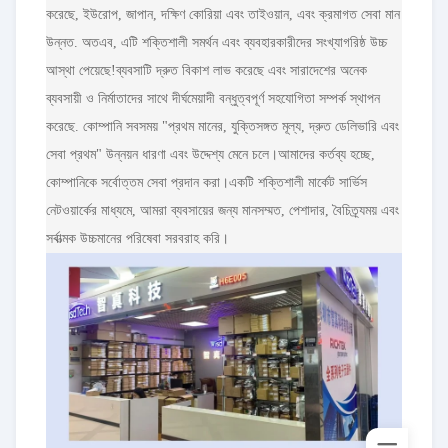
করেছে, ইউরোপ, জাপান, দক্ষিণ কোরিয়া এবং তাইওয়ান, এবং ক্রমাগত সেবা মান
উন্নত. অতএব, এটি শক্তিশালী সমর্থন এবং ব্যবহারকারীদের সংখ্যাগরিষ্ঠ উচ্চ
আস্থা পেয়েছে!ব্যবসাটি দ্রুত বিকাশ লাভ করেছে এবং সারাদেশের অনেক
ব্যবসায়ী ও নির্মাতাদের সাথে দীর্ঘমেয়াদী বন্ধুত্বপূর্ণ সহযোগিতা সম্পর্ক স্থাপন
করেছে. কোম্পানি সবসময় "প্রথম মানের, যুক্তিসঙ্গত মূল্য, দ্রুত ডেলিভারি এবং
সেবা প্রথম" উন্নয়ন ধারণা এবং উদ্দেশ্য মেনে চলে।আমাদের কর্তব্য হচ্ছে,
কোম্পানিকে সর্বোত্তম সেবা প্রদান করা।একটি শক্তিশালী মার্কেট সার্ভিস
নেটওয়ার্কের মাধ্যমে, আমরা ব্যবসায়ের জন্য মানসম্মত, পেশাদার, বৈচিত্র্যময় এবং
সর্বাত্মক উচ্চমানের পরিষেবা সরবরাহ করি।