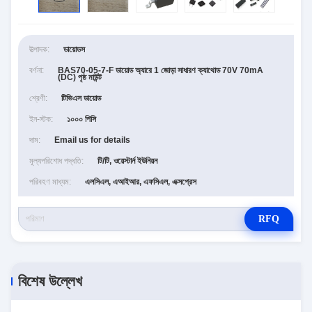
উত্পাদক:
ডায়োডস
বর্ণনা:
BAS70-05-7-F ডায়োড অ্যারে 1 জোড়া সাধারণ ক্যাথোড 70V 70mA
(DC) পৃষ্ঠ মাউন্ট
শ্রেণী:
টিভিএস ডায়োড
ইন-স্টক:
১০০০ পিসি
দাম:
Email us for details
মূল্যপরিশোধ পদ্ধতি:
টি/টি, ওয়েস্টার্ন ইউনিয়ন
পরিবহণ মাধ্যম:
এলসিএল, এআইআর, এফসিএল, এক্সপ্রেস
RFQ
বিশেষ উল্লেখ