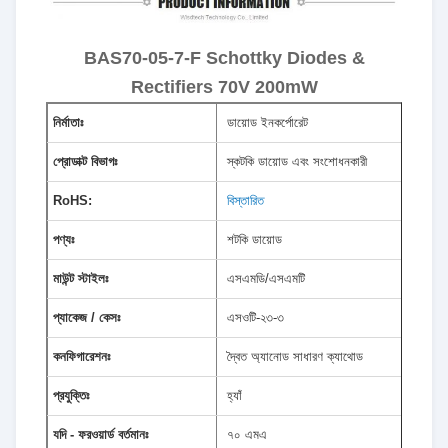
BAS70-05-7-F Schottky Diodes &
Rectifiers 70V 200mW
নির্মাতাঃ
ডায়োড ইনকর্পোরেট
প্রোডাক্ট বিভাগঃ
স্কটকি ডায়োড এবং সংশোধনকারী
RoHS:
বিস্তারিত
পণ্যঃ
শটকি ডায়োড
মাউন্ট স্টাইলঃ
এসএমডি/এসএমটি
প্যাকেজ / কেসঃ
এসওটি-২৩-৩
কনফিগারেশনঃ
দ্বৈত অ্যানোড সাধারণ ক্যাথোড
প্রযুক্তিঃ
হ্যাঁ
যদি - ফরওয়ার্ড বর্তমানঃ
৭০ এমএ