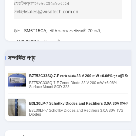
হোয়াটসঅ্যাপঃ+৮৬১৩৪২০৯০২১৫৫
স্কাইপঃsales@wisdtech.com.cn
ট্যাগ:
SM6T15CA
,
শটকি ডায়োড সংশোধনকারী 70 ভোল্ট
,
AK3-076C ইএসডি দমনকারী
সম্পর্কিত পণ্য
BZT52C33SQ-7-F জেনার ডায়োড 33 V 200 mW ±6.06% পৃষ্ঠ মাউন্ট SOD-
BZT52C33SQ-7-F Zener Diode 33 V 200 mW ±6.06%
Surface Mount SOD-323
B3L30LP-7 Schottky Diodes and Rectifiers 3.0A 30V টিভিএস ডায়ো
B3L30LP-7 Schottky Diodes and Rectifiers 3.0A 30V TVS
Diodes