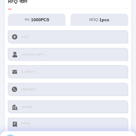
RFQ পাঠান
1000PCS
1pcs
স্টক:
MOQ: