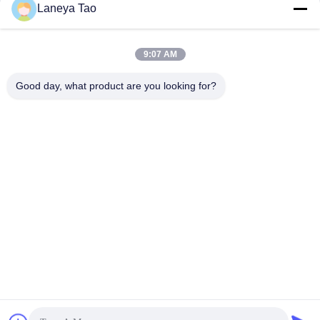
Laneya Tao
9:07 AM
জমা দিন
Good day, what product are you looking for?
আমাদের সাথে যোগাযোগ
ঠিকানা:
রুম ১২০৫-১২০৭, নংগাং বিল্ডিং, হুয়াফু রোড, ফুটিয়ান
ডিস্ট্রিক্ট, শেনজেন, গুয়াংডং, চীন
ই-মেইল:
sales@wisdtech.com.cn
ফোন:
86-0755-23606019