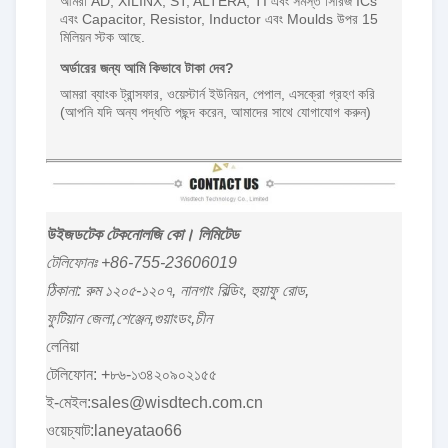
আমরা AD, XILINX, ST, ALTERA, TI এবং সমস্ত সিরিজ ICs
এবং Capacitor, Resistor, Inductor এবং Moulds উপর 15
মিলিয়ন স্টক আছে.
অর্ডারের জন্য আমি কিভাবে টাকা দেব?
আমরা ব্যাংক ট্রান্সফার, ওয়েস্টার্ন ইউনিয়ন, পেপাল, এসক্রো গ্রহণ করি
(আপনি যদি অন্য পদ্ধতি পছন্দ করেন, আমাদের সাথে যোগাযোগ করুন)
উইজডটেক টেকনোলজি কো। লিমিটেড
টেলিফোনঃ +86-755-23606019
ঠিকানা: রুম ১২০৫-১২০৭, নানগাং বিল্ডিং, হুয়াফু রোড,
ফুটিয়ান জেলা,শেঞ্জেন,গুয়াংডং,চীন
লেনিয়া
টেলিফোন: +৮৬-১৩৪২০৯০২১৫৫
ই-মেইল:sales@wisdtech.com.cn
ওয়েচ্যাট:laneyatao66