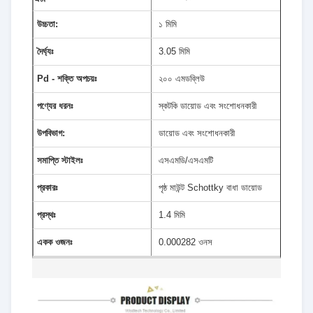
উচ্চতা:
১ মিমি
দৈর্ঘ্যঃ
3.05 মিমি
Pd - শক্তি অপচয়ঃ
২০০ এমডব্লিউ
পণ্যের ধরনঃ
স্কটকি ডায়োড এবং সংশোধনকারী
উপবিভাগ:
ডায়োড এবং সংশোধনকারী
সমাপ্তি স্টাইলঃ
এসএমডি/এসএমটি
প্রকারঃ
পৃষ্ঠ মাউন্ট Schottky বাধা ডায়োড
প্রস্থঃ
1.4 মিমি
একক ওজনঃ
0.000282 ওনস