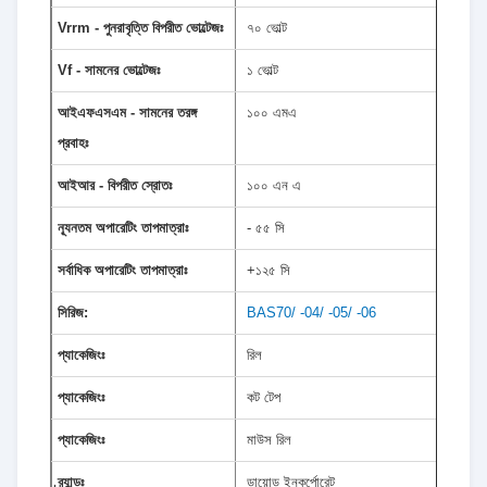
Vrrm - পুনরাবৃত্তি বিপরীত ভোল্টেজঃ
৭০ ভোল্ট
Vf - সামনের ভোল্টেজঃ
১ ভোল্ট
আইএফএসএম - সামনের তরঙ্গ
১০০ এমএ
প্রবাহঃ
আইআর - বিপরীত স্রোতঃ
১০০ এন এ
ন্যূনতম অপারেটিং তাপমাত্রাঃ
- ৫৫ সি
সর্বাধিক অপারেটিং তাপমাত্রাঃ
+১২৫ সি
সিরিজ:
BAS70/ -04/ -05/ -06
প্যাকেজিংঃ
রিল
প্যাকেজিংঃ
কট টেপ
প্যাকেজিংঃ
মাউস রিল
ব্র্যান্ডঃ
ডায়োড ইনকর্পোরেট