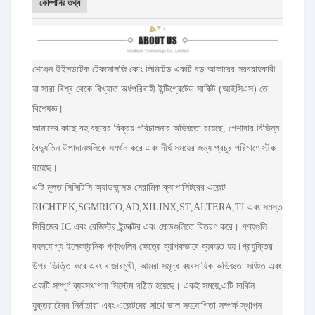
কোম্পানির তথ্য
শেঞ্জেন উইসডটেক টেকনোলজি কোং লিমিটেড একটি বড় আকারের সরবরাহকারী
যা সারা বিশ্ব থেকে বিখ্যাত অর্ধপরিবাহী ইন্টিগ্রেটেড সার্কিট (আইসিএস) তে
বিশেষজ্ঞ।
আমাদের কাছে বহু বছরের বিক্রয় পরিচালনার অভিজ্ঞতা রয়েছে, পেশাদার বিভিন্ন
বৈদ্যুতিন উপাদানগুলিকে সমর্থন করে এবং দীর্ঘ সময়ের জন্য প্রচুর পরিমাণে স্টক
রয়েছে।
এটি মূলত সিসিটিসি অ্যাডভান্সড সেরামিক ক্যাপাসিটরের এজেন্ট
RICHTEK,SGMRICO,AD,XILINX,ST,ALTERA,TI এবং সমস্ত
সিরিজের IC এবং রেজিস্টর,ইন্ডাক্টর এবং মোল্ডগুলিতে বিতরণ করে। পণ্যগুলি
বহনযোগ্য ইলেকট্রনিক পণ্যগুলির ক্ষেত্রে ব্যাপকভাবে ব্যবহৃত হয়।প্রযুক্তির
উপর ভিত্তি করে এবং বাজারমুখী, আমরা সমৃদ্ধ ব্যবসায়িক অভিজ্ঞতা সঞ্চিত এবং
একটি সম্পূর্ণ ব্যবস্থাপনা সিস্টেম গঠিত হয়েছে। একই সময়ে,এটি মার্কিন
যুক্তরাষ্ট্রের নির্মাতারা এবং এজেন্টদের সাথে ভাল সহযোগিতা সম্পর্ক স্থাপন