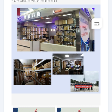
সর্বাত্মক উচ্চমানের পরিষেবা সরবরাহ করি।