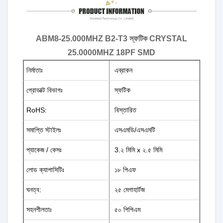
ABM8-25.000MHZ B2-T3 স্ফটিক CRYSTAL
25.0000MHZ 18PF SMD
নির্মাতাঃ
এব্রাকন
প্রোডাক্ট বিভাগঃ
স্ফটিক
RoHS:
বিস্তারিত
সমাপ্তি স্টাইলঃ
এসএমডি/এসএমটি
প্যাকেজ / কেসঃ
3.২ মিমি x ২.৫ মিমি
লোড ক্যাপাসিটিঃ
১৮ পিএফ
ঘনত্ব:
২৫ মেগাহার্টজ
সহনশীলতাঃ
৫০ পিপিএম