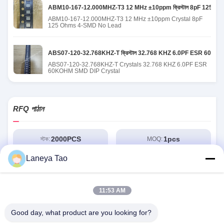
ABM10-167-12.000MHZ-T3 12 MHz ±10ppm ক্রিস্টাল 8pF 125 ওহম 4-এ
ABM10-167-12.000MHZ-T3 12 MHz ±10ppm Crystal 8pF
125 Ohms 4-SMD No Lead
ABS07-120-32.768KHZ-T ক্রিস্টাল 32.768 KHZ 6.0PF ESR 60KOHM 
ABS07-120-32.768KHZ-T Crystals 32.768 KHZ 6.0PF ESR
60KOHM SMD DIP Crystal
RFQ পাঠান
2000PCS
1pcs
স্টক:
MOQ:
Laneya Tao
11:53 AM
Good day, what product are you looking for?