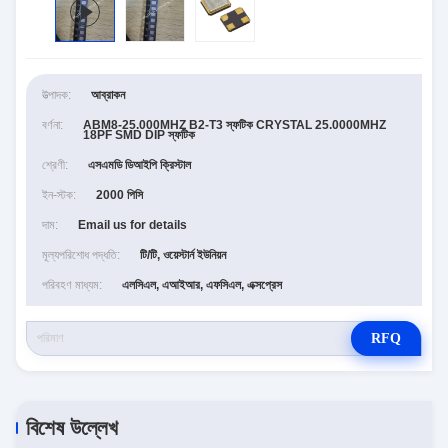
উত্পাদক:
আব্রাকন
বর্ণনা:
ABM8-25.000MHZ B2-T3 স্ফটিক CRYSTAL 25.0000MHZ
18PF SMD DIP স্ফটিক
শ্রেণী:
এসএমডি ডিআইপি ক্রিস্টাল
ইন-স্টক:
2000 পিসি
দাম:
Email us for details
মূল্যপরিশোধ পদ্ধতি:
টি/টি, ওয়েস্টার্ন ইউনিয়ন
পরিবহণ মাধ্যম:
এলসিএল, এআইআর, এফসিএল, এক্সপ্রেস
RFQ
বিশেষ উল্লেখ