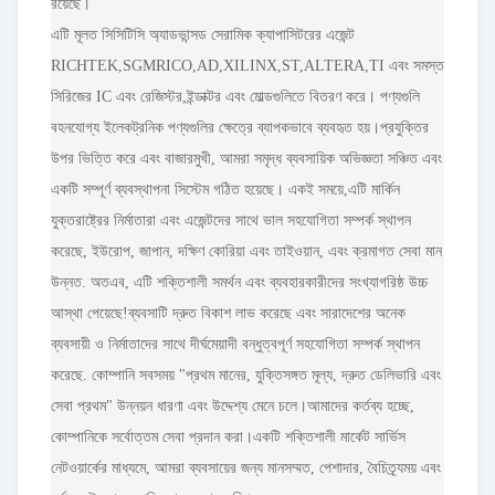
রয়েছে।
এটি মূলত সিসিটিসি অ্যাডভান্সড সেরামিক ক্যাপাসিটরের এজেন্ট
RICHTEK,SGMRICO,AD,XILINX,ST,ALTERA,TI এবং সমস্ত
সিরিজের IC এবং রেজিস্টর,ইন্ডাক্টর এবং মোল্ডগুলিতে বিতরণ করে। পণ্যগুলি
বহনযোগ্য ইলেকট্রনিক পণ্যগুলির ক্ষেত্রে ব্যাপকভাবে ব্যবহৃত হয়।প্রযুক্তির
উপর ভিত্তি করে এবং বাজারমুখী, আমরা সমৃদ্ধ ব্যবসায়িক অভিজ্ঞতা সঞ্চিত এবং
একটি সম্পূর্ণ ব্যবস্থাপনা সিস্টেম গঠিত হয়েছে। একই সময়ে,এটি মার্কিন
যুক্তরাষ্ট্রের নির্মাতারা এবং এজেন্টদের সাথে ভাল সহযোগিতা সম্পর্ক স্থাপন
করেছে, ইউরোপ, জাপান, দক্ষিণ কোরিয়া এবং তাইওয়ান, এবং ক্রমাগত সেবা মান
উন্নত. অতএব, এটি শক্তিশালী সমর্থন এবং ব্যবহারকারীদের সংখ্যাগরিষ্ঠ উচ্চ
আস্থা পেয়েছে!ব্যবসাটি দ্রুত বিকাশ লাভ করেছে এবং সারাদেশের অনেক
ব্যবসায়ী ও নির্মাতাদের সাথে দীর্ঘমেয়াদী বন্ধুত্বপূর্ণ সহযোগিতা সম্পর্ক স্থাপন
করেছে. কোম্পানি সবসময় "প্রথম মানের, যুক্তিসঙ্গত মূল্য, দ্রুত ডেলিভারি এবং
সেবা প্রথম" উন্নয়ন ধারণা এবং উদ্দেশ্য মেনে চলে।আমাদের কর্তব্য হচ্ছে,
কোম্পানিকে সর্বোত্তম সেবা প্রদান করা।একটি শক্তিশালী মার্কেট সার্ভিস
নেটওয়ার্কের মাধ্যমে, আমরা ব্যবসায়ের জন্য মানসম্মত, পেশাদার, বৈচিত্র্যময় এবং