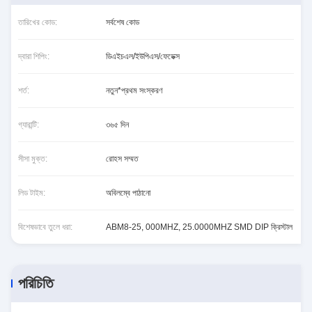
তারিখের কোড:
সর্বশেষ কোড
দ্বারা শিপিং:
ডিএইচএল/ইউপিএস/ফেডেক্স
শর্ত:
নতুন*প্রথম সংস্করণ
গ্যারান্টি:
৩৬৫ দিন
সীসা মুক্ত:
রোহস সম্মত
লিড টাইম:
অবিলম্বে পাঠানো
বিশেষভাবে তুলে ধরা:
ABM8-25
,
000MHZ
,
25.0000MHZ SMD DIP ক্রিস্টাল
পরিচিতি