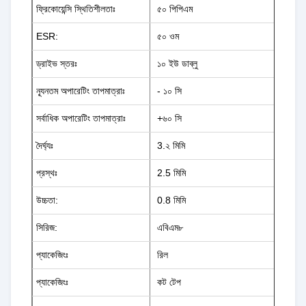
ফ্রিকোয়েন্সি স্থিতিশীলতাঃ
৫০ পিপিএম
ESR:
৫০ ওম
ড্রাইভ স্তরঃ
১০ ইউ ডাব্লু
ন্যূনতম অপারেটিং তাপমাত্রাঃ
- ১০ সি
সর্বাধিক অপারেটিং তাপমাত্রাঃ
+৬০ সি
দৈর্ঘ্যঃ
3.২ মিমি
প্রস্থঃ
2.5 মিমি
উচ্চতা:
0.8 মিমি
সিরিজ:
এবিএম৮
প্যাকেজিংঃ
রিল
প্যাকেজিংঃ
কট টেপ