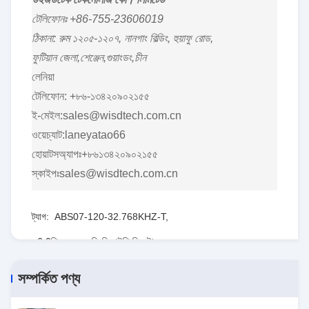
টেলিফোনঃ +86-755-23606019
ঠিকানা: রুম ১২০৫-১২০৭, নানগাং বিল্ডিং, হুয়াফু রোড,
ফুটিয়ান জেলা,শেঞ্জেন,গুয়াংডং,চীন
লেনিয়া
টেলিফোন: +৮৬-১৩৪২০৯০২১৫৫
ই-মেইল:sales@wisdtech.com.cn
ওয়েচ্যাট:laneyatao66
হোয়াটসঅ্যাপঃ+৮৬১৩৪২০৯০২১৫৫
স্কাইপঃsales@wisdtech.com.cn
ট্যাগ:
ABS07-120-32.768KHZ-T
,
6.0পিএফ এসএমডি ডিআইপি ক্রিস্টাল
,
60KOHM SMD DIP ক্রিস্টাল
সম্পর্কিত পণ্য