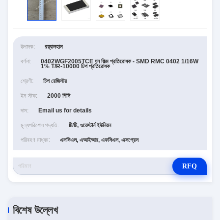
উত্পাদক:
রয়্যালহাম
বর্ণনা:
0402WGF2005TCE ঘন ফিল্ম প্রতিরোধক - SMD RMC 0402 1/16W
1% T/R-10000 চিপ প্রতিরোধক
শ্রেণী:
চিপ রেজিস্টর
ইন-স্টক:
2000 পিসি
দাম:
Email us for details
মূল্যপরিশোধ পদ্ধতি:
টি/টি, ওয়েস্টার্ন ইউনিয়ন
পরিবহণ মাধ্যম:
এলসিএল, এআইআর, এফসিএল, এক্সপ্রেস
RFQ
বিশেষ উল্লেখ