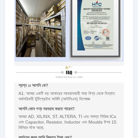
প্রশ্ন ১ঃ আপনি কে?
A1: আমরা একটি বড় আকারের সরবরাহকারী সারা বিশ্ব থেকে বিখ্যাত
অর্ধপরিবাহী ইন্টিগ্রেটেড সার্কিট (আইসিএস) বিশেষজ্ঞ
আপনি কোন পণ্য সরবরাহ করতে পারেন?
আমরা AD, XILINX, ST, ALTERA, TI এবং সমস্ত সিরিজ ICs
এবং Capacitor, Resistor, Inductor এবং Moulds উপর 15
মিলিয়ন স্টক আছে.
অর্ডারের জন্য আমি কিভাবে টাকা দেব?