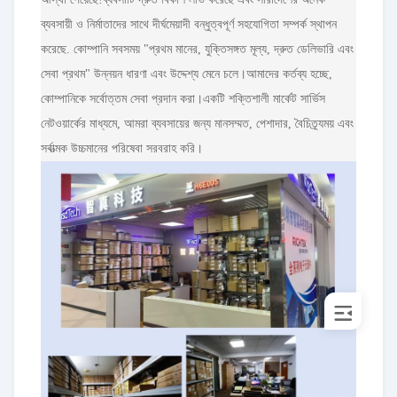
ব্যবসায়ী ও নির্মাতাদের সাথে দীর্ঘমেয়াদী বন্ধুত্বপূর্ণ সহযোগিতা সম্পর্ক স্থাপন
করেছে. কোম্পানি সবসময় "প্রথম মানের, যুক্তিসঙ্গত মূল্য, দ্রুত ডেলিভারি এবং
সেবা প্রথম" উন্নয়ন ধারণা এবং উদ্দেশ্য মেনে চলে।আমাদের কর্তব্য হচ্ছে,
কোম্পানিকে সর্বোত্তম সেবা প্রদান করা।একটি শক্তিশালী মার্কেট সার্ভিস
নেটওয়ার্কের মাধ্যমে, আমরা ব্যবসায়ের জন্য মানসম্মত, পেশাদার, বৈচিত্র্যময় এবং
সর্বাত্মক উচ্চমানের পরিষেবা সরবরাহ করি।