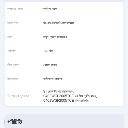
তারিখের কোড:
সর্বশেষ কোড
দ্বারা শিপিং:
ডিএইচএল/ইউপিএস/ফেডেক্স
শর্ত:
নতুন*প্রথম সংস্করণ
গ্যারান্টি:
৩৬৫ দিন
সীসা মুক্ত:
রোহস সম্মত
লিড টাইম:
অবিলম্বে পাঠানো
চিপ রেজিস্টর প্রস্তুতকারক
,
বিশেষভাবে তুলে ধরা:
0402WGF2005TCE ঘন ফিল্ম প্রতিরোধক
,
0402WGF2005TCE চিপ রেজিস্টর
পরিচিতি