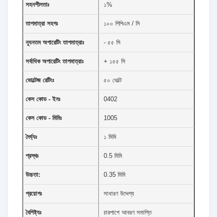
সহনশীলতাঃ
১%
তাপমাত্রা সহগঃ
১০০ পিপিএম / সি
ন্যূনতম অপারেটিং তাপমাত্রাঃ
- ৫৫ সি
সর্বাধিক অপারেটিং তাপমাত্রাঃ
+ ১৫৫ সি
ভোল্টেজ রেটিংঃ
৫০ ভোল্ট
কেস কোড - ইনঃ
0402
কেস কোড - মিমিঃ
1005
দৈর্ঘ্যঃ
১ মিমি
প্রস্থঃ
0.5 মিমি
উচ্চতা:
0.35 মিমি
প্রয়োগঃ
সাধারণ উদ্দেশ্য
বৈশিষ্ট্যঃ
চারপাশে আবরণ সমাপ্তি