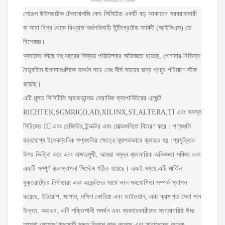
শেঞ্জেন উইসডটেক টেকনোলজি কোং লিমিটেড একটি বড় আকারের সরবরাহকারী
যা সারা বিশ্ব থেকে বিখ্যাত অর্ধপরিবাহী ইন্টিগ্রেটেড সার্কিট (আইসিএস) তে
বিশেষজ্ঞ।
আমাদের কাছে বহু বছরের বিক্রয় পরিচালনার অভিজ্ঞতা রয়েছে, পেশাদার বিভিন্ন
বৈদ্যুতিন উপাদানগুলিকে সমর্থন করে এবং দীর্ঘ সময়ের জন্য প্রচুর পরিমাণে স্টক
রয়েছে।
এটি মূলত সিসিটিসি অ্যাডভান্সড সেরামিক ক্যাপাসিটরের এজেন্ট
RICHTEK,SGMRICO,AD,XILINX,ST,ALTERA,TI এবং সমস্ত
সিরিজের IC এবং রেজিস্টর,ইন্ডাক্টর এবং মোল্ডগুলিতে বিতরণ করে। পণ্যগুলি
বহনযোগ্য ইলেকট্রনিক পণ্যগুলির ক্ষেত্রে ব্যাপকভাবে ব্যবহৃত হয়।প্রযুক্তির
উপর ভিত্তি করে এবং বাজারমুখী, আমরা সমৃদ্ধ ব্যবসায়িক অভিজ্ঞতা সঞ্চিত এবং
একটি সম্পূর্ণ ব্যবস্থাপনা সিস্টেম গঠিত হয়েছে। একই সময়ে,এটি মার্কিন
যুক্তরাষ্ট্রের নির্মাতারা এবং এজেন্টদের সাথে ভাল সহযোগিতা সম্পর্ক স্থাপন
করেছে, ইউরোপ, জাপান, দক্ষিণ কোরিয়া এবং তাইওয়ান, এবং ক্রমাগত সেবা মান
উন্নত. অতএব, এটি শক্তিশালী সমর্থন এবং ব্যবহারকারীদের সংখ্যাগরিষ্ঠ উচ্চ
আস্থা পেয়েছে!ব্যবসাটি দ্রুত বিকাশ লাভ করেছে এবং সারাদেশের অনেক