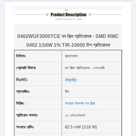
0402WGF2005TCE ঘন ফিল্ম প্রতিরোধক - SMD RMC
0402 1/16W 1% T/R-10000 চিপ প্রতিরোধক
নির্মাতাঃ
রয়্যালহাম
প্রোডাক্ট বিভাগঃ
ঘন ফিল্ম প্রতিরোধক - এসএমডি
RoHS:
বিস্তারিত
প্যাকেজিংঃ
রিল
সিরিজ:
সাধারণ উদ্দেশ্য ঘন ফিল্ম
প্রতিরোধ ক্ষমতাঃ
২০ এমওএমএস
পাওয়ার রেটিংঃ
62.5 mW (1/16 W)