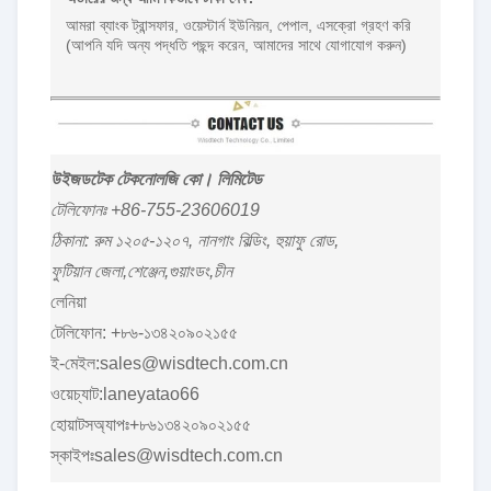
আমরা ব্যাংক ট্রান্সফার, ওয়েস্টার্ন ইউনিয়ন, পেপাল, এসক্রো গ্রহণ করি
(আপনি যদি অন্য পদ্ধতি পছন্দ করেন, আমাদের সাথে যোগাযোগ করুন)
উইজডটেক টেকনোলজি কো। লিমিটেড
টেলিফোনঃ +86-755-23606019
ঠিকানা: রুম ১২০৫-১২০৭, নানগাং বিল্ডিং, হুয়াফু রোড,
ফুটিয়ান জেলা,শেঞ্জেন,গুয়াংডং,চীন
লেনিয়া
টেলিফোন: +৮৬-১৩৪২০৯০২১৫৫
ই-মেইল:sales@wisdtech.com.cn
ওয়েচ্যাট:laneyatao66
হোয়াটসঅ্যাপঃ+৮৬১৩৪২০৯০২১৫৫
স্কাইপঃsales@wisdtech.com.cn