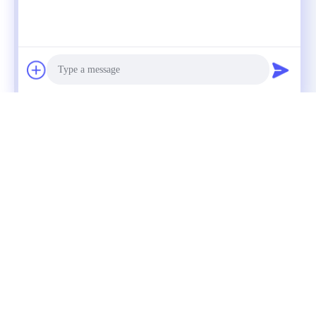
Photo
Video Call
Audio Call