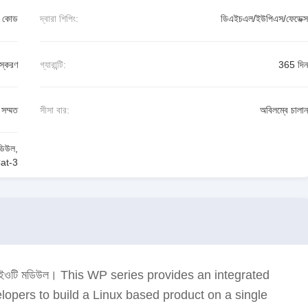
ন কোড
দ্বারা শিপিং:
ডিএইচএল/ইউপিএস/ফেডেক্স
স্করণ
গ্যারান্টি:
365 দিন
সম্মত
সীসা বার:
অবিলম্বে চালান
ডিউল
,
Cat-3
ারলেস আইওটি মডিউল। This WP series provides an integrated
elopers to build a Linux based product on a single