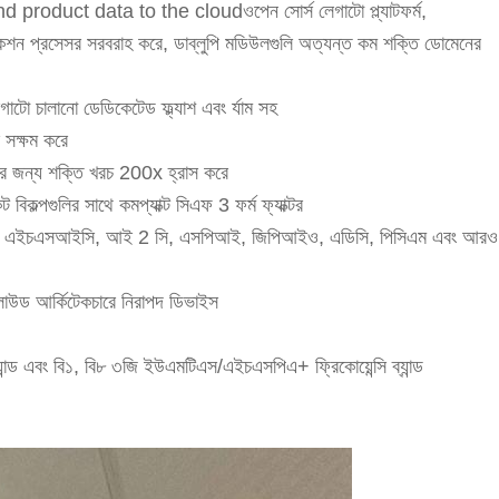
duct data to the cloudওপেন সোর্স লেগাটো প্ল্যাটফর্ম,
েশন প্রসেসর সরবরাহ করে, ডাব্লুপি মডিউলগুলি অত্যন্ত কম শক্তি ডোমেনের
ো চালানো ডেডিকেটেড ফ্ল্যাশ এবং র্যাম সহ
 সক্ষম করে
ুলির জন্য শক্তি খরচ 200x হ্রাস করে
বিকল্পগুলির সাথে কমপ্যাক্ট সিএফ 3 ফর্ম ফ্যাক্টর
আইও, এইচএসআইসি, আই 2 সি, এসপিআই, জিপিআইও, এডিসি, পিসিএম এবং আরও
 ক্লাউড আর্কিটেকচারে নিরাপদ ডিভাইস
্যান্ড এবং বি১, বি৮ ৩জি ইউএমটিএস/এইচএসপিএ+ ফ্রিকোয়েন্সি ব্যান্ড