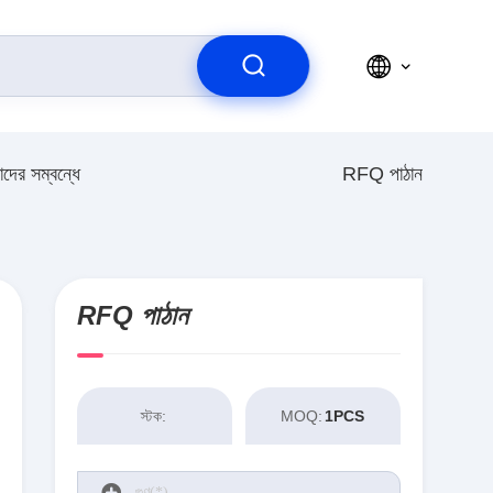
দের সম্বন্ধে
RFQ পাঠান
RFQ পাঠান
স্টক:
MOQ:
1PCS