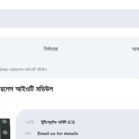
নির্মাতারা
আমা
রিজের ওয়্যারলেস আইওটি মডিউল
্যারলেস আইওটি মডিউল
শ্রেণী:
ইন্টিগ্রেটেড সার্কিট ICS
দাম:
Email us for details