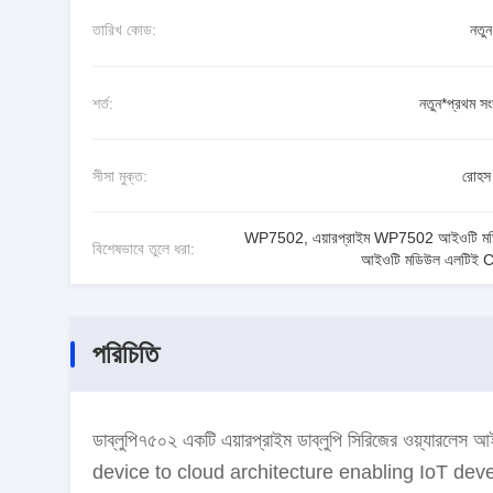
তারিখ কোড:
নতু
শর্ত:
নতুন*প্রথম সং
সীসা মুক্ত:
রোহস 
WP7502
,
এয়ারপ্রাইম WP7502 আইওটি ম
বিশেষভাবে তুলে ধরা:
আইওটি মডিউল এলটিই 
পরিচিতি
ডাব্লুপি৭৫০২ একটি এয়ারপ্রাইম ডাব্লুপি সিরিজের ওয়্য
device to cloud architecture enabling IoT dev