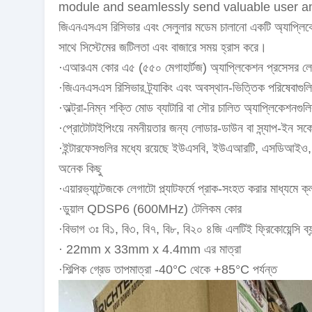
module and seamlessly send valuable user and pro
জিএনএসএস রিসিভার এবং সেলুলার মডেম চালানো একটি অ্যাপ্লিক
সাথে সিস্টেমের জটিলতা এবং বাজারে সময় হ্রাস করে।
·এআরএম কোর এ৫ (৫৫০ মেগাহার্টজ) অ্যাপ্লিকেশন প্রসেসর লেগাট
·জিএনএসএস রিসিভার ট্র্যাকিং এবং অবস্থান-ভিত্তিক পরিষেবাগুলি
·অল্ট্রা-নিম্ন শক্তি মোড ব্যাটারি বা সৌর চালিত অ্যাপ্লিকেশনগ
·প্রোটোটাইপিংয়ে নমনীয়তার জন্য লোডার-ডাউন বা স্ন্যাপ-ইন সকেট 
·ইন্টারফেসগুলির মধ্যে রয়েছে ইউএসবি, ইউএআরটি, এসডি
অনেক কিছু
·এয়ারভ্যান্টেজকে লেগাটো প্ল্যাটফর্মে প্রাক-সংহত করার মাধ্যমে
·ডুয়াল QDSP6 (600MHz) টেলিকম কোর
·বিভাগ ৩ঃ বি১, বি৩, বি৭, বি৮, বি২০ ৪জি এলটিই ফ্রিকোয়েন্সি ব
· 22mm x 33mm x 4.4mm এর মাত্রা
·শিল্পিক গ্রেড তাপমাত্রা -40°C থেকে +85°C পর্যন্ত