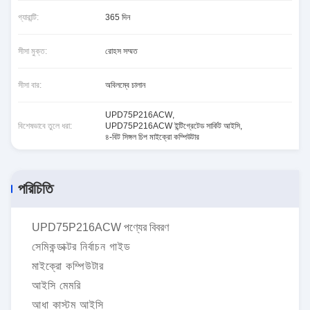
গ্যারান্টি:
365 দিন
সীসা মুক্ত:
রোহস সম্মত
সীসা বার:
অবিলম্বে চালান
UPD75P216ACW
,
বিশেষভাবে তুলে ধরা:
UPD75P216ACW ইন্টিগ্রেটেড সার্কিট আইসি
,
৪-বিট সিঙ্গল চিপ মাইক্রো কম্পিউটার
পরিচিতি
UPD75P216ACW পণ্যের বিবরণ
সেমিকন্ডাক্টর নির্বাচন গাইড
মাইক্রো কম্পিউটার
আইসি মেমরি
আধা কাস্টম আইসি