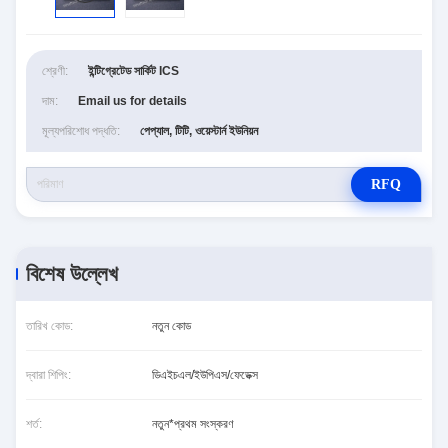
শ্রেণী:
ইন্টিগ্রেটেড সার্কিট ICS
দাম:
Email us for details
মূল্যপরিশোধ পদ্ধতি:
পেপ্যাল, টিটি, ওয়েস্টার্ন ইউনিয়ন
RFQ
বিশেষ উল্লেখ
তারিখ কোড:
নতুন কোড
দ্বারা শিপিং:
ডিএইচএল/ইউপিএস/ফেডেক্স
শর্ত:
নতুন*প্রথম সংস্করণ